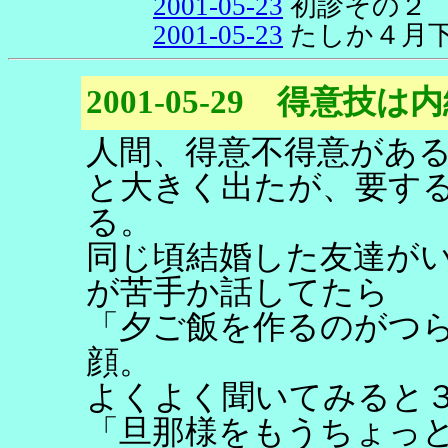
2001-05-23
初診その２
2001-05-23
たしか４月
2001-05-29 得意技は
人間、得意不得意があ
と大きく出たが、要す
る。
同じ頃結婚した友達が
が苦手か話してたら
「夕ご飯を作るのがつ
顔。
よくよく聞いてみると
「旦那様をもうちょっ