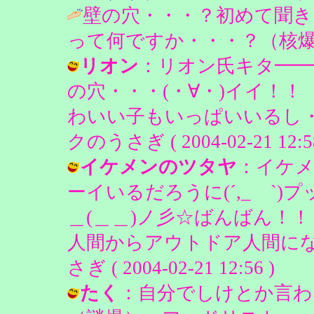
壁の穴・・・？初めて聞き
って何ですか・・・？（核爆
リオン
：リオン氏キタ━━━
の穴・・・(・∀・)イイ！
わいい子もいっぱいいるし・
クのうさぎ ( 2004-02-21 12:58
イケメンのツタヤ
：イケ
ーイいるだろうに(´,_ゝ`
＿(＿＿)ノ彡☆ばんばん
人間からアウトドア人間にな
さぎ ( 2004-02-21 12:56 )
たく
：自分でしけとか言わ