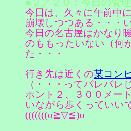
■２／２０：今日の管理
今日は、久々に午前中
崩壊しつつある・・・
今日の名古屋はかなり
のももったいない（何
た・・・
行き先は近くの
某コン
（・・・ってバレバレ
ホント２、３００メー
いながら歩くっていい
(((((((o≧▽≦)o