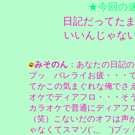
★今回の
日記だってた
いいんじゃな
みそのん
：あなたの日記の手
プッ バレライお疲・・・
てかこの気まぐれな俺でさ
オケでディアフロ・・・そ
カラオケで普通にディアフ
（笑）こないだのオフは声
ゃなくてスマソ(´,_ゝ`)プッ / ピ