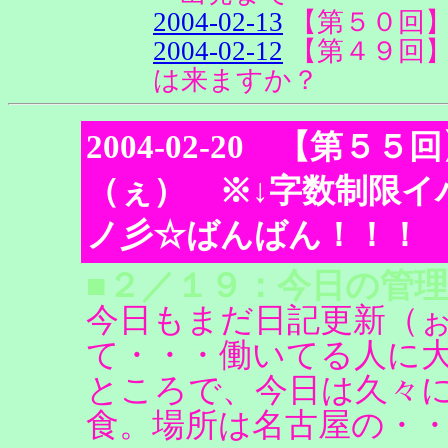
2004-02-13
【第５０回
2004-02-12
【第４９回
は来ますか？
2004-02-20 【第
（ぇ） ※↓字数制限イ
ノ彡☆ばんばん！！！
■２／１９：今日の管理
今日もまだ日記更新（
て・・・働いてる人に
ところで、今日は久々
食。場所は名古屋の・