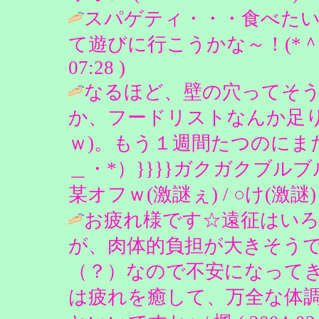
スパゲティ・・・食べたい
て遊びに行こうかな～！(*＾o＾
07:28 )
なるほど、壁の穴ってそう
か、フードリストなんか足
ｗ)。もう１週間たつのにまだ
＿・*）}}}}ガクガクブル
某オフｗ(激謎ぇ) / ○け(激謎) ( 20
お疲れ様です☆遠征はい
が、肉体的負担が大きそう
（？）なので不安になって
は疲れを癒して、万全な体