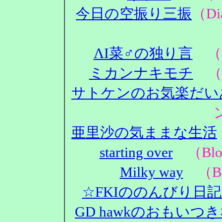
今日の空振り三振
（D
ΛΙ菜♂の独り言
（D
ミカンナキモチ
（D
サトケンのお気楽だい
亜里沙の気ままな生活
starting over
（Blo
Milky way
（Bl
☆FKIののんびり日
GD hawkのおもいつ