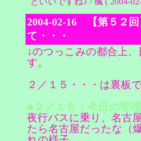
といいですね♪ / 楓 ( 2004-02-2
2004-02-16 【第
て・・・
↓のつっこみの都合上
す。
２／１５・・・は裏板
■２／１６：今日の管理
夜行バスに乗り、名古
たら名古屋だったな（
れの様子。