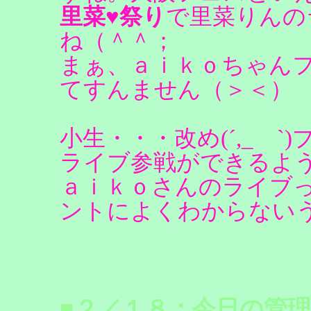
里菜♥祭り
で里菜りんの
ね（＾＾；
まぁ、ａｉｋｏちゃん
てすんません（＞＜）
小生・・・改め(´,_ゝ`)
ライブ参戦ができるよ
ａｉｋｏさんのライブ
ントによくわからない
■２／１８：今日の管理