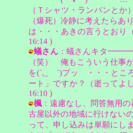
（Ｔシャツ・ランパンとか
（爆死）冷静に考えたらあ
は・・・あきの言うとおり（ぇ） /
16:14 )
蟻さん
：蟻さんキタ━━━━
（笑） 俺もこういう仕事
を(´,_ゝ`)プッ ・・・
ート」ですか？（逝ってよし） / 
16:10 )
楓
：遠慮なし、問答無用の
古屋以外の地域に行けない
って、申し込みは単願にし