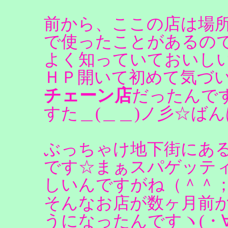
前から、ここの店は場
で使ったことがあるの
よく知っていておいし
ＨＰ開いて初めて気づ
チェーン店
だったんで
すた＿(＿＿)ノ彡☆ば
ぶっちゃけ地下街にあ
です☆まぁスパゲッテ
しいんですがね（＾＾
そんなお店が数ヶ月前
うになったんですヽ(・∀