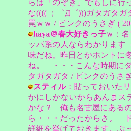
らは「のぞき」でもしに行
な(((( ；゜Д゜)))ガタ
罠ｗｗ / ピンクのうさぎ ( 2004-0
haya＠春大好きっ子
ｗ：名
ッパ系の人ならわかります
味だね。昨日とかホントに
ね。 ・・・こんな時期にダウン
タガタガタ / ピンクのうさぎ ( 200
スティル
：貼っておいたリ
かにしかないからあんまス
かな？ 俺も名古屋にある
ら・・・だったからさ。 
詳細を挙げておきます。ぶ