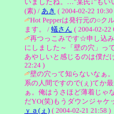
いましたね。…"某氏↓"も
(素) /
あき
( 2004-02-22 10:30 
Hot Pepperは発行元
ます。 /
蟻さん
( 2004-02-22 
再つっこみです☆申し込み
にしました～「壁の穴」っ
あやしいと感じるのは僕だけでしょう
22:24 )
壁の穴って知らないなぁ。
系の人間ですので(ぇ)てか
ぁ。俺はうさほど薄着じゃ
だYO(笑)もうダウンジャケッ
ｙａ(ぇ)
( 2004-02-21 21:58 )