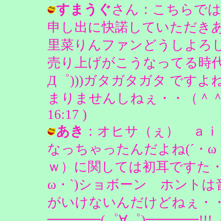
すまうぐ
さん：こちらで
申し出に快諾していただき
里菜りんファンどうしよろし
売り上げがこうなってる時代に
Д゜)))ガタガタガタ です
まりませんしねぇ・・（＾＾； / 
16:17 )
あき
：オヒサ（ぇ） ａｉ
なっちゃったんだよね(´・ω
ｗ）に関しては初耳ですた・
ω・`)ショボーン ホント
がいけないんだけどねぇ・
━━━━(゜∀゜)━━━━!