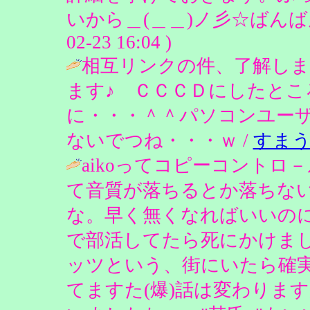
いから＿(＿＿)ノ彡☆ばんばん！
02-23 16:04 )
相互リンクの件、了解し
ます♪ ＣＣＣＤにしたとこ
に・・・＾＾パソコンユー
ないでつね・・・ｗ /
すま
aikoってコピーコント
て音質が落ちるとか落ちな
な。早く無くなればいいのに
で部活してたら死にかけま
ッツという、街にいたら確
てますた(爆)話は変わりま