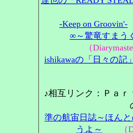
-Keep on Groovin'-
∞～驚竜すまうぐ
（Diarym
ishikawaの「日々の記
♪相互リンク：Ｐａｒ
準の航宙日誌～ほんと
うよ～
（Dia