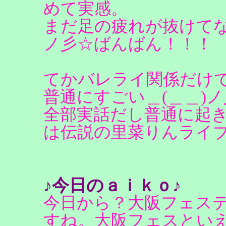
めて実感。
まだ足の疲れが抜けてな
ノ彡☆ばんばん！！！
てかバレライ関係だけ
普通にすごい＿(＿＿)
全部実話だし普通に起
は伝説の里菜りんライ
♪今日のａｉｋｏ♪
今日から？大阪フェス
すね。大阪フェスとい