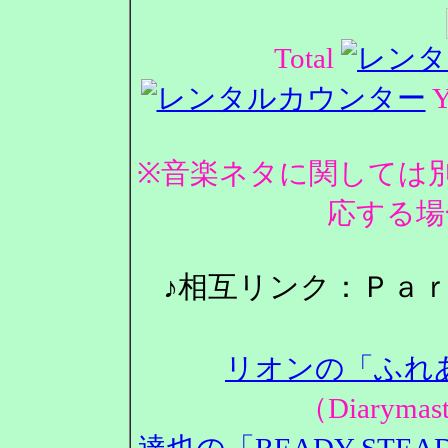
Total
Y
※音楽ネタに関しては
応する場
♪相互リンク：Ｐａ
リオンの「ふれ
（Diarym
達也の「READY STEA