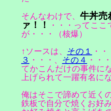
牛丼売
そんなわけで、
ァ！！
・・・ってここ
が・・・（核爆）
↑ソースは、
その１
・・
３
・・・、
その４
・・
てかこんだけの事件に
上げられて一躍有名になりま
俺はそこで諦めて近く
鉄板で自分で焼くお好