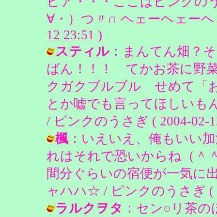
ビア・・・ここはピンクの
∀・）つ〃∩ ヘェーヘェーヘェー・・
12 23:51 )
スティル
：まんてん畑？そ
ばん！！！ てかお茶に野菜が入
クガクブルブル せめて「
とか嘘でも言ってほしいもん
/ ピンクのうさぎ ( 2004-02-12 
楓
：いえいえ、俺もいい加
れはそれで恐いからね（＾
間分ぐらいの宿便が一気に出
ャハハ☆ / ピンクのうさぎ ( 2004
ラルクヲタ
：セン○リ茶の