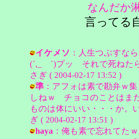
なんだか
言ってる
イケメソ
：人生つぶすなら
(´,_ゝ`)プッ それで死ねたら
さぎ ( 2004-02-17 13:52 )
準
：アフォは素で勘弁ｗ集
しねｗ チョコのことはま
ものは体にいい・・・か。い
ぎ ( 2004-02-17 13:51 )
haya
：俺も素で忘れてたｗ