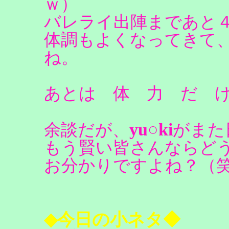
ｗ）
バレライ出陣まであと
体調もよくなってきて
ね。
あとは 体 力 だ 
yu○ki
余談だが、
がまた
もう賢い皆さんならど
お分かりですよね？（
◆今日の小ネタ◆