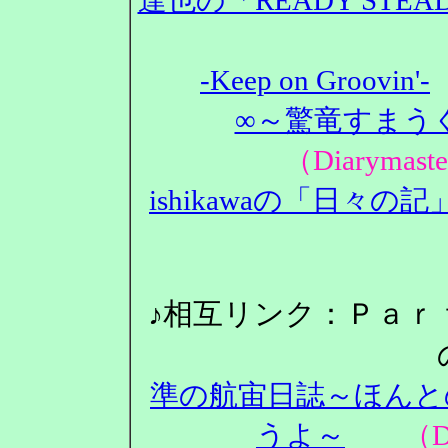
-Keep on Groovin'-
∞～驚竜すまうぐ
（Diarym
ishikawaの「日々の記
♪相互リンク：Ｐａｒ
準の航宙日誌～ほんと
うよ～
（Dia