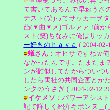
管理兎つっこみ後の再つ
て書いてあるんで早速うさ
テスト(笑)ってサッカーヲタキ
凸(▼曲▼メ)ゴルァァ!!前
スト(笑)ちなみに俺はサッカ
ー好きのｈａｙａ
( 2004-02-1
蟻さん
：オヒサですねｗ俺
なかったんです。たまたま
ンが酷似してたからついつ
したら両社の共同企画とかだ
ンクのうさぎ ( 2004-02-12 20:
イケメソ
：パワーアシスト
記で詳しく紹介キボンヌ＿(