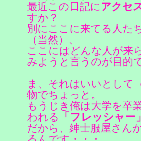
最近この日記に
アクセ
すか？
別にここに来てる人た
（当然）、
ここにはどんな人が来
みようと言うのが目的
ま、それはいいとして
物でちょっと。
もうじき俺は大学を卒
「フレッシャー
われる
だから、紳士服屋さん
るんです・・・