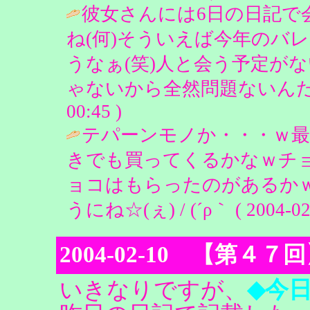
彼女さんには6日の日記で
ね(何)そういえば今年のバ
うなぁ(笑)人と会う予定が
ゃないから全然問題ないんだけ
00:45 )
テパーンモノか・・・ｗ最
きでも買ってくるかなｗチョ
ョコはもらったのがあるか
うにね☆(ぇ) / (´ρ｀ ( 2004-02-
2004-02-10 【第
◆今
いきなりですが、