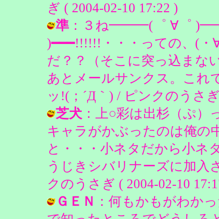
ぎ ( 2004-02-10 17:22 )
準
：３ね━━━(゜ ∀゜ )
)━━━!!!!!!・・・っての
だ？？（そこに突っ込まな
あとメールサンクス。これ
ッ!(；´Д｀) / ピンクのうさぎ ( 20
芝犬
：上○彩は出杉（ぷ）
キャラがかぶったのは俺の
と・・・小ネタだから小ネ
うじきシバリナーズに加入さ
クのうさぎ ( 2004-02-10 17:17
ＧＥＮ
：何もかもがわかっ
で知ったところでどうしろ