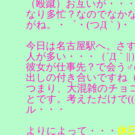
（殴蹴）お互いが・・
なり多忙？なのでなか
がね。・゜・(つД｀)・
今日は名古屋駅へ。さ
人が多い・・・（´Д｀|
彼女が仕事先？で会う
出しの付き合いですね
大混雑のチョ
つまり、
とです。考えただけで(((
ル・・・
休
よりによって・・・