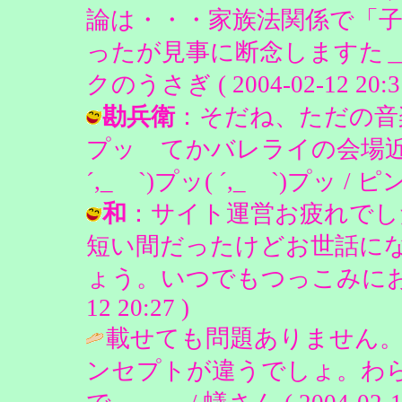
論は・・・家族法関係で「
ったが見事に断念しますた＿(
クのうさぎ ( 2004-02-12 20:31
勘兵衛
：そだね、ただの音楽
プッ てかバレライの会場近
´,_ゝ`)プッ( ´,_ゝ`)プッ / ピン
和
：サイト運営お疲れでし
短い間だったけどお世話に
ょう。いつでもつっこみにおいで☆
12 20:27 )
載せても問題ありません
ンセプトが違うでしょ。わ