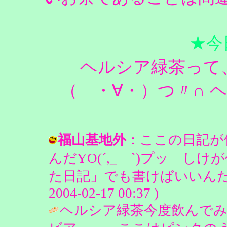
★今
ヘルシア緑茶って
（ ・∀・）つ〃∩ 
福山基地外
：ここの日記が
んだYO(´,_ゝ`)プッ 
た日記」でも書けばいいんだがな(
2004-02-17 00:37 )
ヘルシア緑茶今度飲んで