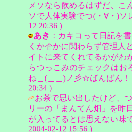
メソなら飲めるはずだ、こ
ソで人体実験でつ(・∀・)ソレダ！
12 20:36 )
あき
：カキコって日記を書
くか否かに関わらず管理人
イトに来てくれてるかがわかるだ
らつっこみのチェックはお
ね＿(＿＿)ノ彡☆ばんばん！！！ 
20:34 )
お茶で思い出したけど、つ
リーの「まんてん畑」を昨
が入ってるとは思えない味で
2004-02-12 15:56 )