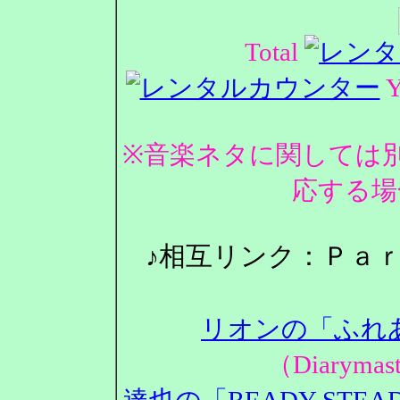
Total
Y
※音楽ネタに関しては
応する場
♪相互リンク：Ｐａ
リオンの「ふれ
（Diarym
達也の「READY STEA