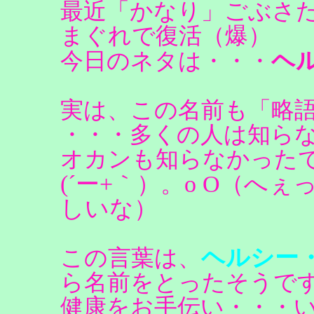
最近「かなり」ごぶさ
まぐれで復活（爆）
ヘ
今日のネタは・・・
実は、この名前も「略
・・・多くの人は知ら
オカンも知らなかった
(´ー+｀）。o O（へ
しいな）
ヘルシー
この言葉は、
ら名前をとったそうで
健康をお手伝い・・・