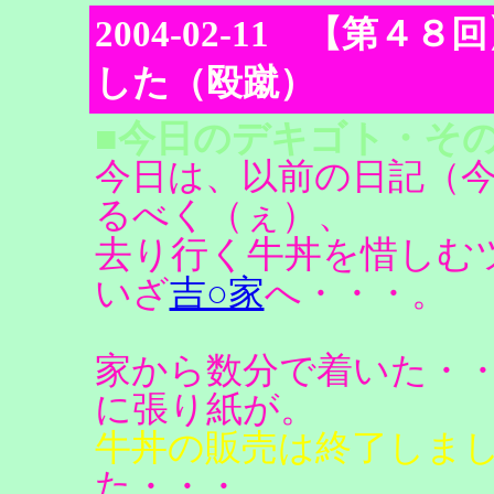
2004-02-11 【第
した（殴蹴）
■今日のデキゴト・その
今日は、以前の日記（
るべく（ぇ）、
去り行く牛丼を惜しむ
いざ
吉○家
へ・・・。
家から数分で着いた・
に張り紙が。
牛丼の販売は終了しま
た・・・