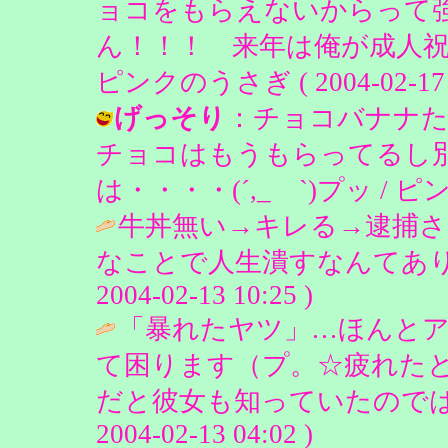
ョコをもらえないからって強
ん！！！ 来年は俺が成人祝いと
ピンクのうさぎ ( 2004-02-17 0
げっそり
：チョコバナナたこ
チョコはもうもらってるし
は・・・・(´,_ゝ`)プッ / ピンクの
牛丼無い→キレる→逮捕さ
なことで人生潰すなんてありえ
2004-02-13 10:25 )
「暴れたヤツ」…ほんと
て困ります（プ。☆疲れた
だと彼女も知っていたのでは♪
2004-02-13 04:02 )