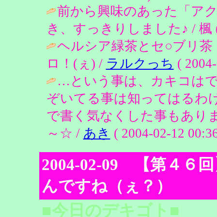
前から興味のあった「ア
き、すっきりしました♪ / 楓 ( 200
ヘルシア緑茶とセ○ブリ茶
ロ！(ぇ) /
ラルクっち
( 2004-
…という事は、カキコは
ぞいてる事は知ってはるわけです
で書く気なくした事もありますが
～☆ /
あき
( 2004-02-12 00:36
2004-02-09 【第
んですね（ぇ？）
■今日のデキゴト■