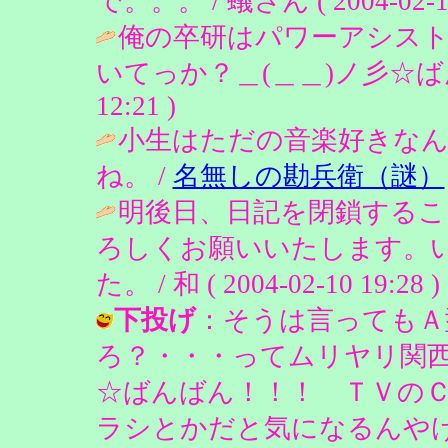
で。。。 / 蟻さん ( 2004-02-11 
俺の卒研はパワーアシスト
いてっか？＿(＿＿)ノ彡☆ば
12:21 )
小生はただの音楽好きな
ね。 /
名無しの勘兵衛（謎）
明後日、日記を閉鎖する
ろしくお願いいたします。
た。 / 和 ( 2004-02-10 19:28 )
下投げ
：そうは言ってもＡ
ろ？・・・ってムリヤリ関西
☆ばんばん！！！ ＴＶの
ラシとかだと気になるんやけ