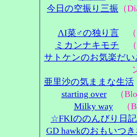
今日の空振り三振
（D
ΛΙ菜♂の独り言
（D
ミカンナキモチ
（D
サトケンのお気楽だい
亜里沙の気ままな生活
starting over
（Blo
Milky way
（Bl
☆FKIののんびり日
GD hawkのおもいつ