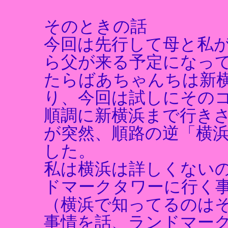
そのときの話
今回は先行して母と私
ら父が来る予定になっ
たらばあちゃんちは新
り、今回は試しにその
順調に新横浜まで行き
が突然、順路の逆「横
した。
私は横浜は詳しくない
ドマークタワーに行く
（横浜で知ってるのは
事情を話、ランドマー