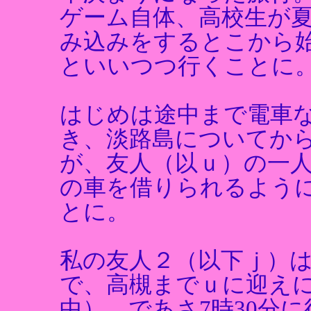
ゲーム自体、高校生が
み込みをするとこから
といいつつ行くことに
はじめは途中まで電車
き、淡路島についてか
が、友人（以ｕ）の一
の車を借りられるよう
とに。
私の友人２（以下ｊ）
で、高槻までｕに迎え
中）。であさ7時30分