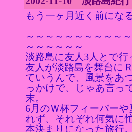
2002-11-10 淡路島紀行
もう一ヶ月近く前にな
～～～～～～～～～～
～～～～～～
淡路島に友人3人とで行
友人が淡路島を舞台に
ていうんで、風景をあ
っかけで、じゃあ言っ
末。
6月のＷ杯フィーバーや
れず、それぞれ何気に
本決まりになった旅行