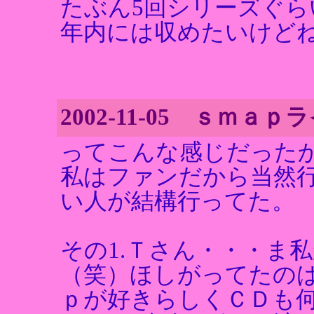
たぶん5回シリーズぐ
年内には収めたいけど
2002-11-05 ｓｍａｐラ
ってこんな感じだった
私はファンだから当然
い人が結構行ってた。
その1.Ｔさん・・・ま
（笑）ほしがってたの
ｐが好きらしくＣＤも