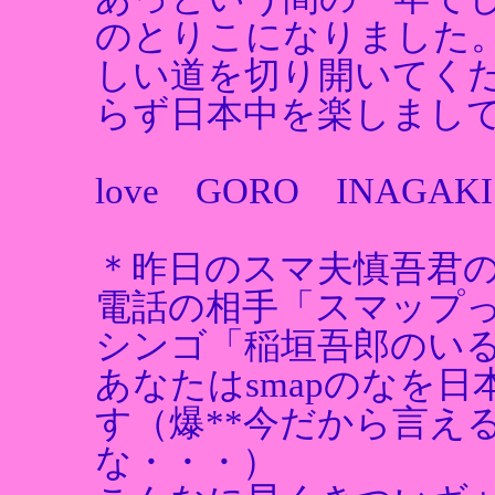
のとりこになりました
しい道を切り開いてく
らず日本中を楽しまし
love GORO INAG
＊昨日のスマ夫慎吾君
電話の相手「スマップ
シンゴ「稲垣吾郎のい
あなたはsmapのなを
す（爆**今だから言え
な・・・）