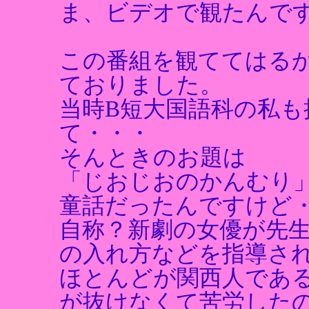
ま、ビデオで観たんで
この番組を観ててはる
ておりました。
当時B短大国語科の私
て・・・
そんときのお題は
「じおじおのかんむり
童話だったんですけど
自称？新劇の女優が先
の入れ方などを指導さ
ほとんどが関西人であ
が抜けなくて苦労した