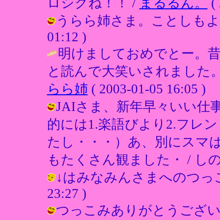
ロシクね！！ /
まるるん。
( 
うらら姉さま。ことしもよろしこで
01:12 )
明けましておめでとー。
と読んで大笑いされました。
らら姉
( 2003-01-05 16:05 )
JAIさま、新年早々いい
的には1.楽語びより2.フ
たし・・・）あ、別にスマ
もたくさん観ました・ / しの ( 200
↓はみなみんさまへのつっこみざん
23:27 )
つっこみありがとうござい