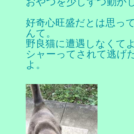
おやつを少しずつ動か
好奇心旺盛だとは思っ
んて。
野良猫に遭遇しなくて
シャーってされて逃げ
よ。