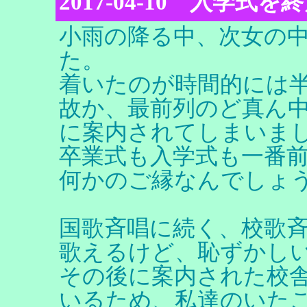
2017-04-10 入学式
小雨の降る中、次女の
た。
着いたのが時間的には
故か、最前列のど真ん
に案内されてしまいま
卒業式も入学式も一番
何かのご縁なんでしょ
国歌斉唱に続く、校歌
歌えるけど、恥ずかし
その後に案内された校舎
いるため、私達のいた