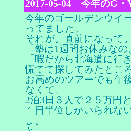
2017-05-04 今年のG・
今年のゴールデンウイ
ってました。
それが。直前になって
「塾は1週間お休みなの
「暇だから北海道に行
慌てて探してみたとこ
お高めのツアーでも午
なくて。
2泊3日３人で２５万円
１日半位しかいられな
ょ。
と。