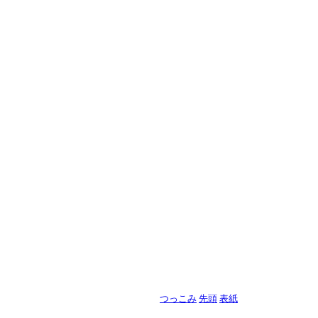
つっこみ
先頭
表紙