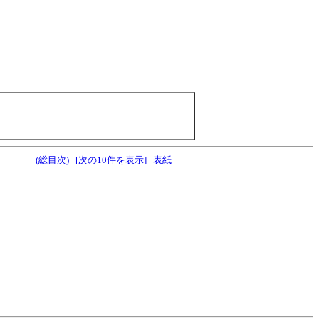
(総目次)
[次の10件を表示]
表紙