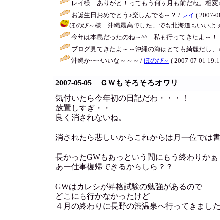
レイ様 ありがと！ってもう何ヶ月も前だね。相変わらず状況は変
お誕生日おめでとう♪楽しんでる～？ /
レイ
( 2007-0
ほのぴ～様 沖縄最高でした。でも北海道もいいよぇ～広大な自然が
今年は本島だったのね～^^ 私も行ってきたよ～！
ブログ見てきたよ～～沖縄の海はとても綺麗だし、ホ
沖縄か~~~いいな～～～ /
ほのぴ～
( 2007-07-01 19:1
2007-05-05 ＧＷもそろそろオワリ
気付いたら今年初の日記だわ・・・！
放置しすぎ・・
良く消されないね。
消されたら悲しいからこれからは月一位では
長かったGWもあっという間にもう終わりかぁ
あー仕事復帰できるからしら？？
GWはカレシが昇格試験の勉強があるので
どこにも行かなかったけど
４月の終わりに長野の渋温泉へ行ってきまし