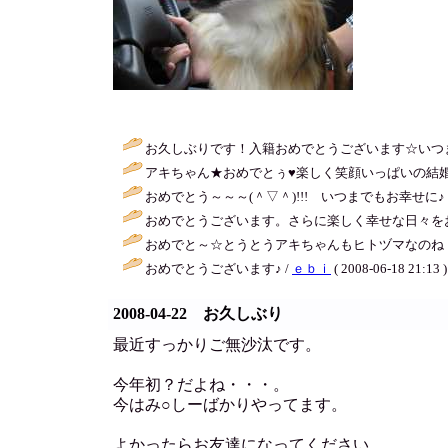
お久しぶりです！入籍おめでとうございます☆いつまで
アキちゃん★おめでとぅ♥楽しく笑顔いっぱいの結婚
おめでとう～～～(＾▽＾)!!! いつまでもお幸せに♪ 
おめでとうございます。さらに楽しく幸せな日々をお
おめでと～☆とうとうアキちゃんもヒトヅマなのね＾
おめでとうございます♪ /
ｅｂｉ
( 2008-06-18 21:13 )
2008-04-22 お久しぶり
最近すっかりご無沙汰です。
今年初？だよね・・・。
今はみ○しーばかりやってます。
よかったらお友達になってください。