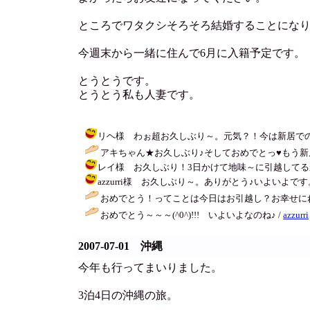
ところでワタクシそろそろ結婚することにな
今週末から一緒に住んで6月に入籍予定です。
とうとうです。
とうとう私も人妻です。
リヘ様 わぉ超お久しぶり～。元気？！今は新居でのんびりし
アキちゃん★お久しぶり♪そしておめでとっ♥もう新居
レイ様 お久しぶり！3日かけて地味～に引越してるから今日最
azzurri様 お久しぶり～。ありがとう♪いよいよです。とうとう
おめでとう！ってことは今日はお引越し？お幸せに
おめでとう～～～(^0^)!!! いよいよなのね♪ /
azzurri
2007-07-01 沖縄
今年も行ってまいりました。
3泊4日の沖縄の旅。