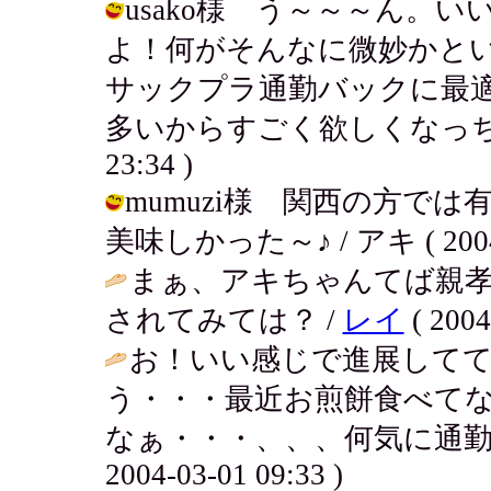
usako様 う～～～ん。
よ！何がそんなに微妙かと
サックプラ通勤バックに最
多いからすごく欲しくなっちゃってさ
23:34 )
mumuzi様 関西の方で
美味しかった～♪ / アキ ( 2004-0
まぁ、アキちゃんてば親
されてみては？ /
レイ
( 2004
お！いい感じで進展して
う・・・最近お煎餅食べてな
なぁ・・・、、、何気に通勤
2004-03-01 09:33 )