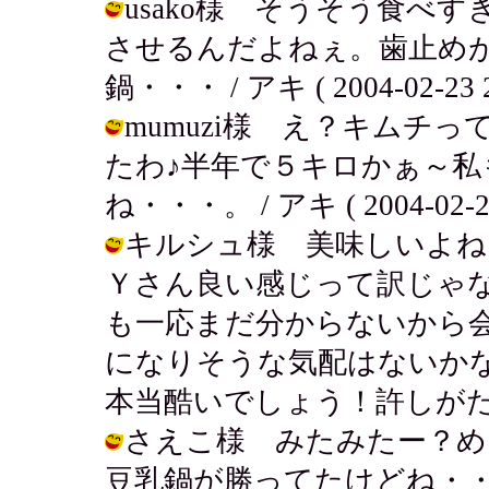
usako様 そうそう食べ
させるんだよねぇ。歯止め
鍋・・・ / アキ ( 2004-02-23 2
mumuzi様 え？キムチ
たわ♪半年で５キロかぁ～
ね・・・。 / アキ ( 2004-02-23 
キルシュ様 美味しいよね
Ｙさん良い感じって訳じゃ
も一応まだ分からないから
になりそうな気配はないか
本当酷いでしょう！許しがたいよね。 /
さえこ様 みたみたー？め
豆乳鍋が勝ってたけどね・