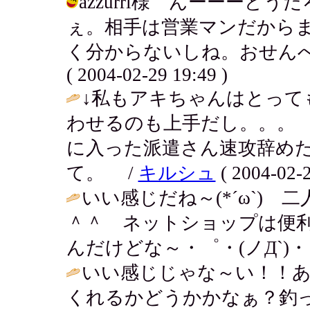
azzurri様 んーーーど
ぇ。相手は営業マンだから
く分からないしね。おせんべ
( 2004-02-29 19:49 )
↓私もアキちゃんはとって
わせるのも上手だし。。。
に入った派遣さん速攻辞めた
て。 /
キルシュ
( 2004-02-2
いい感じだね～(*´ω`)
＾＾ ネットショップは便
んだけどな～・゜・(ノД`)・
いい感じじゃな～い！！
くれるかどうかかなぁ？釣