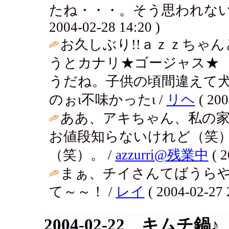
たね・・・。そう思われないよ
2004-02-28 14:20 )
お久しぶり!!ａｚｚちゃ
うとカナリ★ゴージャス★
うだね。子供の頃間違えて
のぉι不味かったι /
リヘ
( 200
ああ、アキちゃん、私の家
お値段知らないけれど（笑
（笑）。 /
azzurri@残業中
( 2
まぁ、チイさんてばうら
て～～！ /
レイ
( 2004-02-27 
2004-02-22 キムチ鍋♪