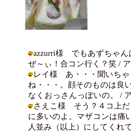
azzurri様 でもあず
ぜ～ぃ！合コン行く？笑 / アキ ( 20
レイ様 あ・・・聞いちゃ
ね・・・。顔そのものは良
なくおっさんっぽいの。 / アキ ( 2
さえこ様 そう？４コ上だ
に多いのよ。マザコンは痛
人並み（以上）にしてくれ