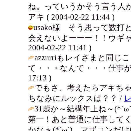
ね。っていうかそう言う人が
アキ ( 2004-02-22 11:44 )
usako様 そう思って数
会えないよーーー！！ウギャァ
2004-02-22 11:41 )
azzurriもレイさまと同じ
て・・・なんて・・・仕事が
17:13 )
でもさ、考えたらアキち
ちなみにルックスは？？ /
31歳か～結構年上ね～(*
第一！あと普通に仕事して
かなぁ(*´ω`) マザコンだけは・