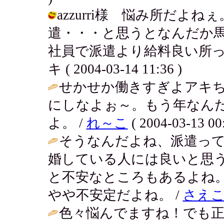
azzurri様 悩み所だよ
遣・・・と思うとなんだか
社員で派遣より給料良い所っ
キ ( 2004-03-14 11:36 )
せかせか働きすぎよアキ
にしなよぉ～。もう年なん
よ。 /
れ～こ
( 2004-03-13 00:
そうなんだよね、派遣っ
婚している人には良いと思
と不安なところもあるよね
やや不安定だよね。 /
さえ
色々悩んでますね！でも正