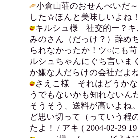
小倉山荘のおせんべいだ～
した☆ほんと美味しいよね！
キルシュ様 社交的ー？キ
みのさん（だっけ？）辞め
られなかったか！ツ○にも
ルシュちゃんにぐち言いま
か嫌な人だらけの会社だよねぇ。 / ア
さえこ様 それはどうかな
うでもないかも知れないん
そうそう、送料が高いよね
ど思い切って（っていう程
たよ！ / アキ ( 2004-02-29 19: