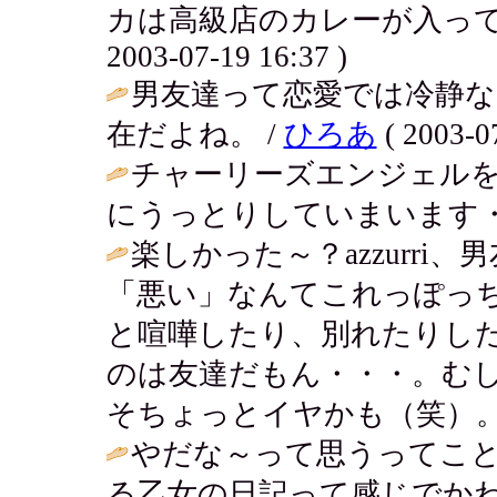
カは高級店のカレーが入ってる
2003-07-19 16:37 )
男友達って恋愛では冷静
在だよね。 /
ひろあ
( 2003-07
チャーリーズエンジェル
にうっとりしていまいます・
楽しかった～？azzurr
「悪い」なんてこれっぽっ
と喧嘩したり、別れたりし
のは友達だもん・・・。む
そちょっとイヤかも（笑）。
やだな～って思うってこ
る乙女の日記って感じでか