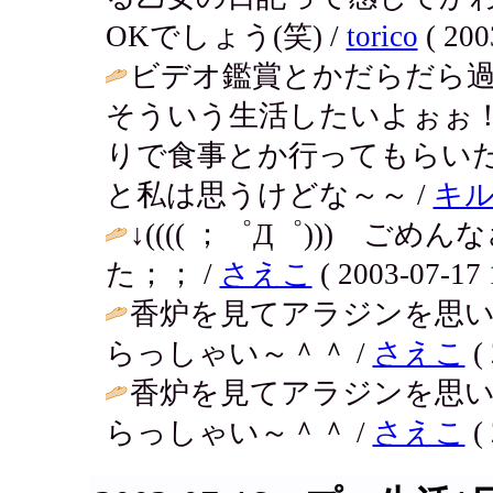
OKでしょう(笑) /
torico
( 200
ビデオ鑑賞とかだらだら
そういう生活したいよぉぉ
りで食事とか行ってもらいた
と私は思うけどな～～ /
キ
↓(((( ；゜Д゜))) 
た；； /
さえこ
( 2003-07-17 
香炉を見てアラジンを思
らっしゃい～＾＾ /
さえこ
( 
香炉を見てアラジンを思
らっしゃい～＾＾ /
さえこ
( 