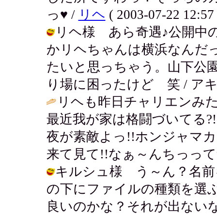
っ♥ /
リヘ
( 2003-07-22 12:57 
リヘ様 あら奇遇♪公開中
かリヘちゃんは横浜なんだ
たいと思っちゃう。山下公
り場に困ったけど 笑 / アキ ( 200
リヘも昨日チャリエンみた
最近我が家は格闘づいてる?
夜が素敵よっ!!ホンジャマ
来て見て!!なぁ～んちっってι
キルシュ様 う～ん？名前
の下にファイルの種類を選ぶ
良いのかな？それが出ない