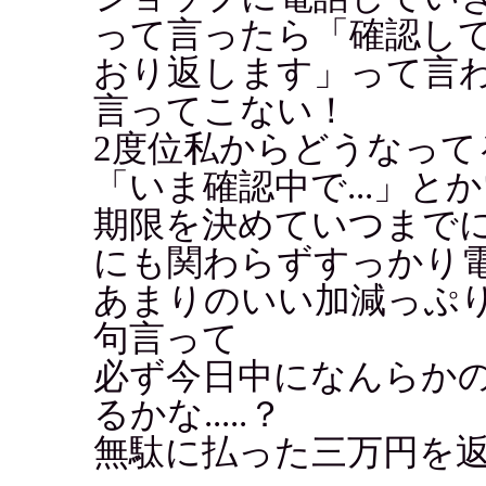
って言ったら「確認し
おり返します」って言
言ってこない！
2度位私からどうなっ
「いま確認中で...」と
期限を決めていつまで
にも関わらずすっかり
あまりのいい加減っぷ
句言って
必ず今日中になんらか
るかな.....？
無駄に払った三万円を