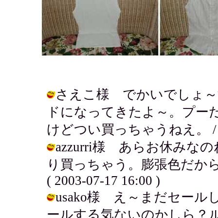
さえこ様 でかいでしょ～
ドになってきたよ～。プー
けどつい買っちゃうねえ。 / アキ ( 
azzurri様 あらお休
り買っちゃう。膨張色だから
( 2003-07-17 16:00 )
usako様 え～まだセー
ールする気ないのかしら？ル