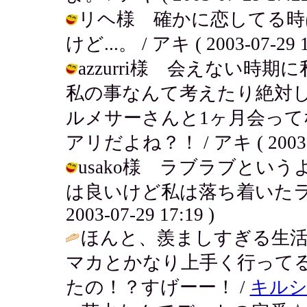
リヘ様 確かに恋してる時
けど...。 / アキ ( 2003-07-29 1
azzurri様 会えない
私の事なんて考えたり絶対
ルメサーさんと1ヶ月会っ
アリだよね？！ / アキ ( 2003-07
usako様 ラブラブという
は良いけど私は落ち着いたラブ
2003-07-29 17:19 )
ほんと、羨ましすぎる生
マカとかなり上手く行ってる
たの！？すげーー！ /
キル