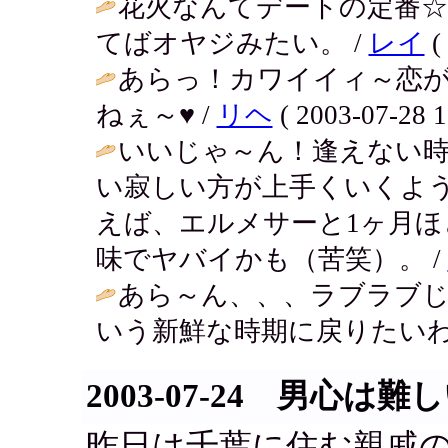
花火なんてデートの定番
てばオヤジみたい。 /
レイ
(
あらっ！カワイイィ～恋
ねぇ～♥ /
リヘ
( 2003-07-28 1
いいじゃ～ん！逢えない時
い寂しい方が上手くいくよ
えば、エルメサーと1ヶ月
味でヤバイかも（苦笑）。 /
あら～ん、、、ラブラブ
いう新鮮な時期に戻りたいわ
2003-07-24 男心は
昨日は千葉に住む親戚