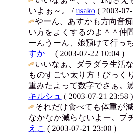
いよぉ～。 /
usako
( 2003-07-
やーん、あすかも方向音
い方をよくするのよ＾＾仲間
ーんうーん、娘預けて行っち
すか
( 2003-07-22 10:04 )
いいなぁ、ダラダラ生活
ものすごい太り方！びっく
重みたよって数字でさぁ。減
キルシュ
( 2003-07-21 23:58 )
それだけ食べても体重が
なかなか減らないよー。プチ
えこ
( 2003-07-21 23:00 )