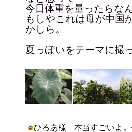
今日体重を量ったらなん
もしやこれは母が中国
かしら。
夏っぽいをテーマに撮
ひろあ様 本当すごいよ。