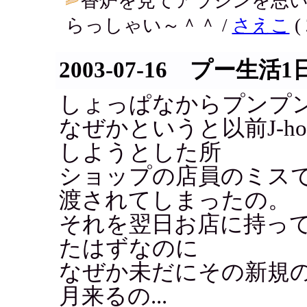
香炉を見てアラジンを思
らっしゃい～＾＾ /
さえこ
( 
2003-07-16 プー生活1
しょっぱなからプンプ
なぜかというと以前J-h
しようとした所
ショップの店員のミス
渡されてしまったの。
それを翌日お店に持っ
たはずなのに
なぜか未だにその新規
月来るの...