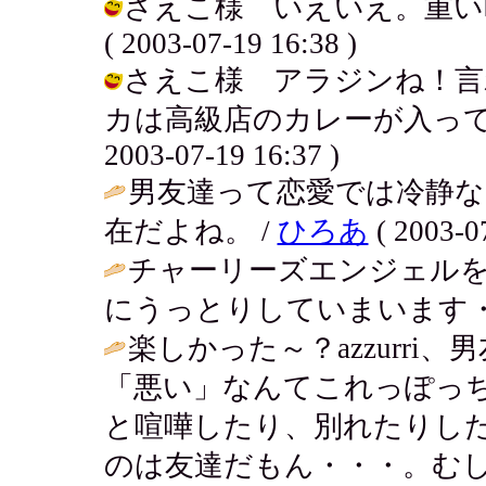
さえこ様 いえいえ。重い
( 2003-07-19 16:38 )
さえこ様 アラジンね！言
カは高級店のカレーが入ってる
2003-07-19 16:37 )
男友達って恋愛では冷静
在だよね。 /
ひろあ
( 2003-07
チャーリーズエンジェル
にうっとりしていまいます・
楽しかった～？azzurr
「悪い」なんてこれっぽっ
と喧嘩したり、別れたりし
のは友達だもん・・・。む