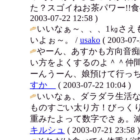
た？スゴイねお茶パワー!!食
2003-07-22 12:58 )
いいなぁ～、、、1㎏さえ
いよぉ～。 /
usako
( 2003-07-
やーん、あすかも方向音
い方をよくするのよ＾＾仲間
ーんうーん、娘預けて行っち
すか
( 2003-07-22 10:04 )
いいなぁ、ダラダラ生活
ものすごい太り方！びっく
重みたよって数字でさぁ。減
キルシュ
( 2003-07-21 23:58 )