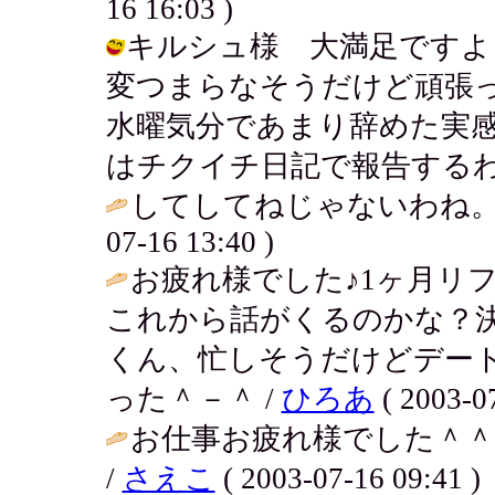
16 16:03 )
キルシュ様 大満足ですよ
変つまらなそうだけど頑張
水曜気分であまり辞めた実
はチクイチ日記で報告するわ。 / アキ 
してしてねじゃないわね。
07-16 13:40 )
お疲れ様でした♪1ヶ月リ
これから話がくるのかな？
くん、忙しそうだけどデー
った＾－＾ /
ひろあ
( 2003-07
お仕事お疲れ様でした＾
/
さえこ
( 2003-07-16 09:41 )