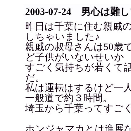
2003-07-24 男心は
昨日は千葉に住む親戚
しちゃいました♪
親戚の叔母さんは50歳
ど子供がいないせいか
すごく気持ちが若くて
だ。
私は運転はするけど一
一般道で約３時間。
埼玉から千葉ってすご
ホンジャマカとは進展