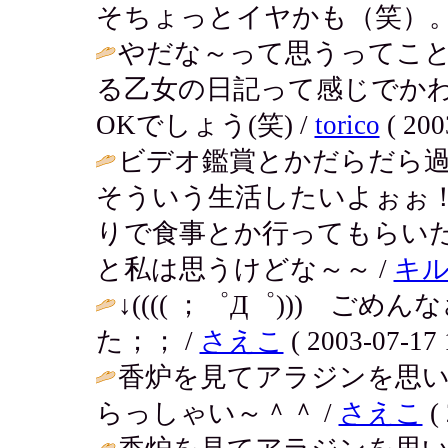
そちょっとイヤかも（笑）。
やだな～って思うってこ
る乙女の日記って感じでか
OKでしょう(笑) /
torico
( 200
ビデオ鑑賞とかだらだら
そういう生活したいよぉぉ
りで食事とか行ってもらいた
と私は思うけどな～～ /
キ
↓(((( ；゜Д゜))) 
た；； /
さえこ
( 2003-07-17 
香炉を見てアラジンを思
らっしゃい～＾＾ /
さえこ
( 