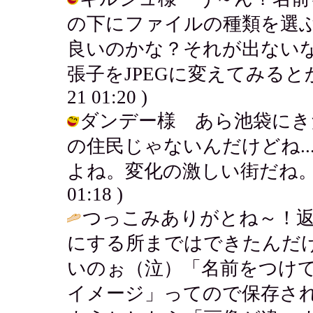
の下にファイルの種類を選ぶ
良いのかな？それが出ない
張子をJPEGに変えてみるとか...
21 01:20 )
ダンデー様 あら池袋にき
の住民じゃないんだけどね.
よね。変化の激しい街だね。オッホホ
01:18 )
つっこみありがとね～！
にする所まではできたんだ
いのぉ（泣）「名前をつけ
イメージ」ってので保存さ