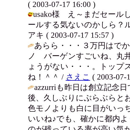
( 2003-07-17 16:00 )
usako様 え～まだセー
ールする気ないのかしら？ル
アキ ( 2003-07-17 15:57 )
あらら・・・３万円はでかい
ノ バーゲンすごいね、丸
ょうがない・・・。トップ
ね！＾＾ /
さえこ
( 2003-07-1
azzurriも昨日は創立
後、久しぶりにぶらぶらと
色モノよりも白に目がいっち
いいね♪でも、確かに都内
のが残っている率が高い気が