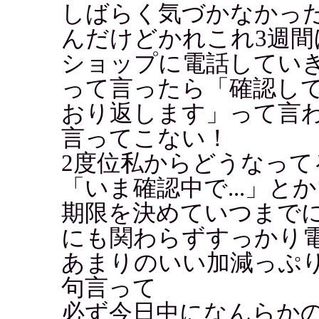
しばらく気づかなかっ
んだけどかれこれ3週間
ショップに電話してい
って言ったら「確認し
おり返します」って言
言ってこない！
2度位私からどうなっ
「いま確認中で...」と
期限を決めていつまで
にも関わらずすっかり
あまりのいい加減っぷ
句言って
必ず今日中になんらか