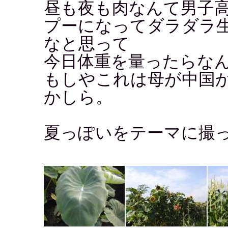
昼も夜も肉なんて男子
プーになってダラダラ
なと思って
今日体重を量ったらなん
もしやこれは母が中国
かしら。
夏っぽいをテーマに撮