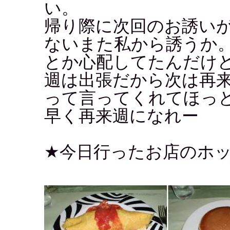
い。
帰り際に次回のお誘いがな
ないまた私から誘うか
とか心配してたんだけ
週は出張だから次は再
って言ってくれてほっ
早く再来週になれー
★今日行ったお店のホ