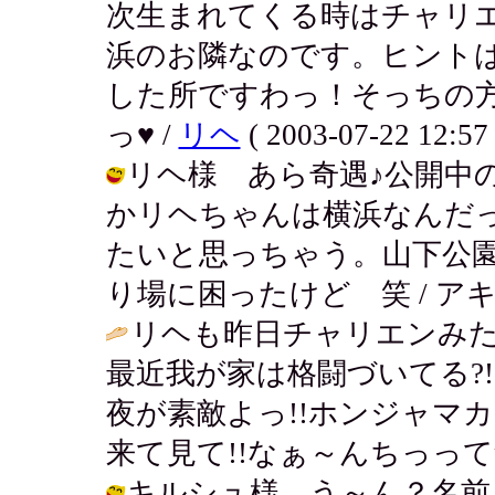
次生まれてくる時はチャリ
浜のお隣なのです。ヒント
した所ですわっ！そっちの
っ♥ /
リヘ
( 2003-07-22 12:57 
リヘ様 あら奇遇♪公開中
かリヘちゃんは横浜なんだ
たいと思っちゃう。山下公
り場に困ったけど 笑 / アキ ( 200
リヘも昨日チャリエンみた
最近我が家は格闘づいてる?
夜が素敵よっ!!ホンジャマ
来て見て!!なぁ～んちっってι
キルシュ様 う～ん？名前