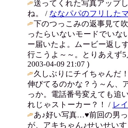
送ってくれた写真アップ
ね。 /
ななパパのフリした
下のつっこみの返事見て
ったらいないモードでいな
ー届いたよ。ムービー返し
行こうよ～～。とりあえず5月
2003-04-09 21:07 )
久しぶりにチイちゃんだ
伸びてるのかな？う～ん、
っか。電話番号変えても追
れじゃストーカー？！ /
レ
あ♪好い写真…♥前回の男
が、アキちゃん♪せいせいす