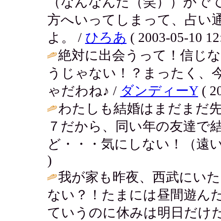
（なんなんだ（笑））がで
方へいってしまって、占い
よ。 /
ひろあ
( 2003-05-10 12
絶対に出会うって！信じ
うじゃない！？まったく、
ゃだわね♪ /
ダンディーY
( 2
わたしも結婚はまだまだ
７だから、同い年の友達で
ど・・・気にしない！（遠い
)
我が家も昨夜、西武にい
ない？！たまには昼間遊ん
ていうのに休みは明日だけだ