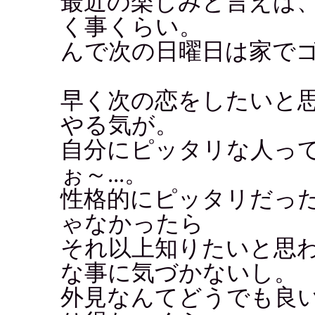
最近の楽しみと言えば
く事くらい。
んで次の日曜日は家で
早く次の恋をしたいと
やる気が。
自分にピッタリな人っ
ぉ～...。
性格的にピッタリだっ
ゃなかったら
それ以上知りたいと思
な事に気づかないし。
外見なんてどうでも良