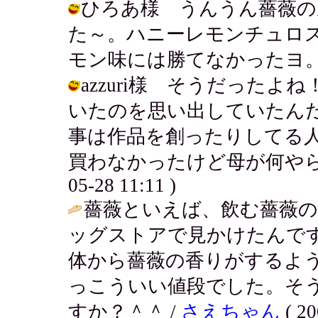
ひろあ様 うんうん薔薇の
た～。ハニーレモンチュロ
モン味には勝てなかったヨ。 / アキ (
azzuri様 そうだった
いたのを思い出していたん
事は作品を創ったりしてる
買わなかったけど母が何やらかいま
05-28 11:11 )
薔薇といえば、飲む薔薇
ッグストアで見かけたんで
体から薔薇の香りがするよ
っこういい値段でした。そ
すか？＾＾ /
さえちゃん
( 20