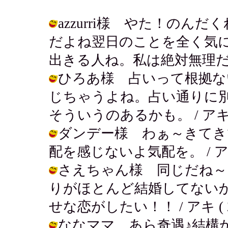
azzurri様 やた！のんだ
だよね翌日のことを全く気
出きる人ね。私は絶対無理だー。 / ア
ひろあ様 占いって根拠な
じちゃうよね。占い通りに
そういうのあるかも。 / アキ ( 200
ダンデー様 わぁ～きてき
配を感じないよ気配を。 / アキ ( 20
さえちゃん様 同じだね～
りがほとんど結婚してない
せな恋がしたい！！ / アキ ( 2003
ななママ あら奇遇♪結構