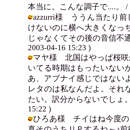
本当に。こんな調子で....。 / アキ (
azzurri様 ううん当
けないのに横へ大きくなっちゃ
じゃなくてその後の音信不通の
2003-04-16 15:23 )
マヤ様 北国はやっぱ桜咲
いてる時期はもったいない
あ、アブナイ感じではないよ。
レタのは私なんだよ。それ
たい。訳分からないでしょ。。。サル
15:22 )
ひろあ様 チイはね今度の
真そのうちＵＰするね～♪