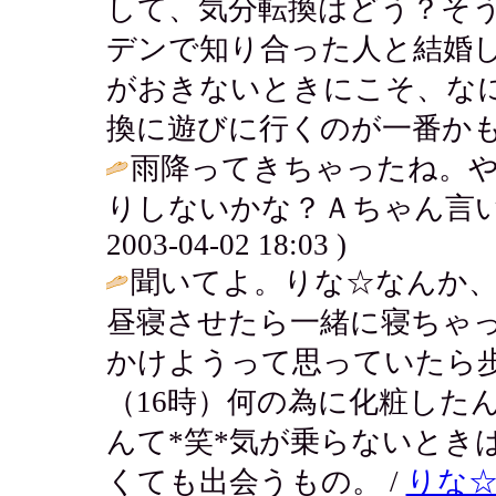
して、気分転換はどう？そ
デンで知り合った人と結婚
がおきないときにこそ、な
換に遊びに行くのが一番かも
雨降ってきちゃったね。
りしないかな？Ａちゃん言い
2003-04-02 18:03 )
聞いてよ。りな☆なんか
昼寝させたら一緒に寝ちゃ
かけようって思っていたら
（16時）何の為に化粧した
んて*笑*気が乗らないとき
くても出会うもの。 /
りな