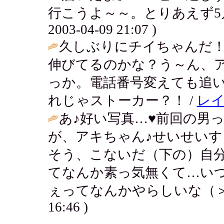
行こうよ～～。とりあえず5月
2003-04-09 21:07 )
久しぶりにチイちゃんだ
伸びてるのかな？う～ん、
っか。電話番号変えても追
れじゃストーカー？！ /
レ
あ♪好い写真…♥前回の男
が、アキちゃん♪せいせいす
そう、こないだ（下の）自
てなんか素っ気無くて…い
ぇってなんかやらしいな（＞
16:46 )