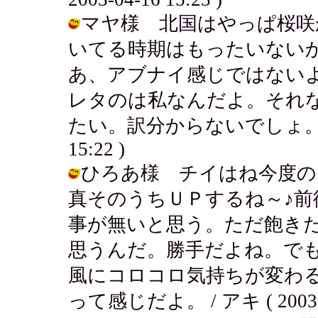
マヤ様 北国はやっぱ桜咲
いてる時期はもったいない
あ、アブナイ感じではないよ。
レタのは私なんだよ。それ
たい。訳分からないでしょ。。。サル
15:22 )
ひろあ様 チイはね今度の
真そのうちＵＰするね～♪
事が無いと思う。ただ飽き
思うんだ。勝手だよね。で
風にコロコロ気持ちが変わ
って感じだよ。 / アキ ( 2003-04