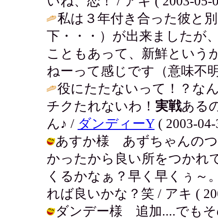
いね、恋！ / アキ ( 2003-05-03 
私は３年付き合った彼と別
下・・・）が出来ましたが
こともあって、新鮮という
ねーって感じです（意味不明
役にたたないって！？な
チクたれないわ！
実戦
ある
ん♪ /
ダンディーY
( 2003-04-
あすか様 あずちゃんのつっ
かったから良い所をつかれ
くるかなぁ？早く早くぅ～
れば良いかな？笑 / アキ ( 2003-0
ダンデー様 追加....でもそ