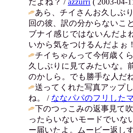
だよね？ /
azzurri
( 2003-04-11
あら、チイさんお久しぶり
回の彼、訳の分からないこ
ブナイ感じではないんだよ
いから気をつけるんだよぉ！
チイちゃんって今何歳く
久しぶりに見てみたいな。
のかしら。でも勝手な人だね
送ってくれた写真アップ
ね。 /
ななパパのフリした
下のつっこみの返事見て
ったらいないモードでいな
ー届いたよ。ムービー返し