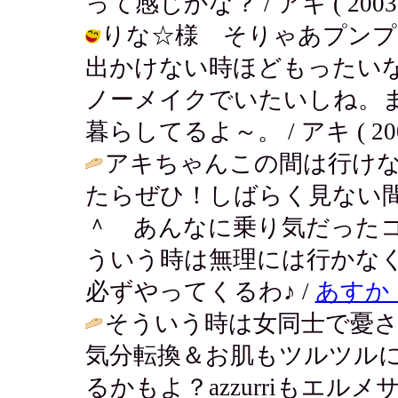
って感じかな？ / アキ ( 2003-04
りな☆様 そりゃあプンプ
出かけない時ほどもったい
ノーメイクでいたいしね。
暮らしてるよ～。 / アキ ( 2003-0
アキちゃんこの間は行け
たらぜひ！しばらく見ない
＾ あんなに乗り気だった
ういう時は無理には行かな
必ずやってくるわ♪ /
あす
そういう時は女同士で憂さ
気分転換＆お肌もツルツル
るかもよ？azzurriもエ