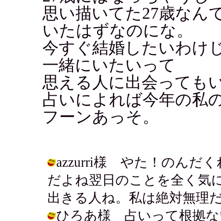
思い描いてた27歳なん
いたはずなのにな。
今すぐ結婚したいわけ
一緒にいたいって
思える人に出会っても
占いによれば今年の私
フーンあっそ。
azzurri様 やた！のんだ
だよね翌日のことを全く気
出きる人ね。私は絶対無理だー。 / ア
ひろあ様 占いって根拠な