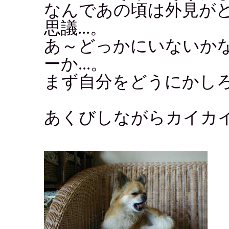
なんであの頃は外見が
思議...。
あ～どっかにいないか
ーか...。
まず自分をどうにかしろ
あくびしながらカイカ