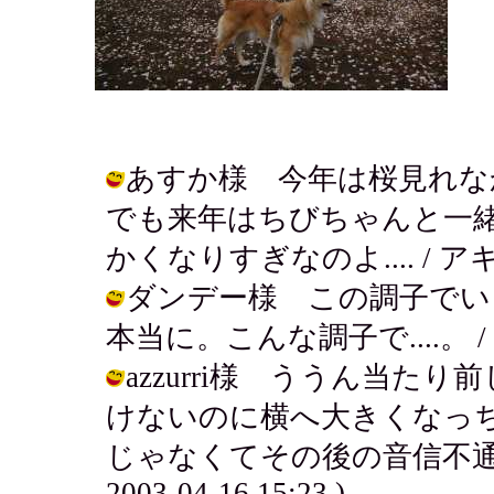
あすか様 今年は桜見れな
でも来年はちびちゃんと一
かくなりすぎなのよ.... / アキ ( 2
ダンデー様 この調子でい
本当に。こんな調子で....。 / アキ (
azzurri様 ううん当
けないのに横へ大きくなっちゃ
じゃなくてその後の音信不通の
2003-04-16 15:23 )