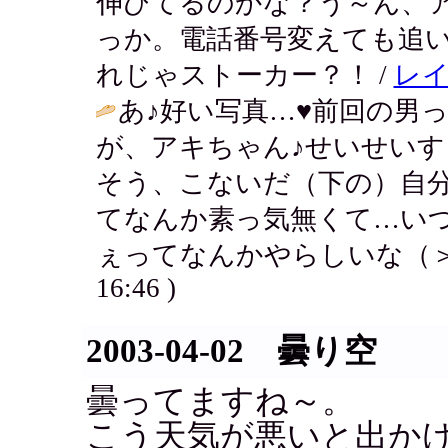
伸びてるのかな？う～ん、
っか。電話番号変えても追
れじゃストーカー？！ /
レ
あ♪好い写真…♥前回の男
が、アキちゃん♪せいせいす
そう、こないだ（下の）自
てなんか素っ気無くて…い
ぇってなんかやらしいな（＞
16:46 )
2003-04-02 曇り空
曇ってますね～。
こう天気が悪いと出か