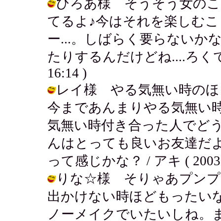
ひろあ様 そうそう女のこ
てるよ♪今はそれを楽しむ
ー...。しばらく要らない
たりするんだけどね....ろくでもな
16:14 )
レイ様 やる気無い時のほ
今まであんまりやる気無い
気無い時付き合った人でどうし
んはとっても良いお友達だ
って感じかな？ / アキ ( 2003-04
りな☆様 そりゃあプンプ
出かけない時ほどもったい
ノーメイクでいたいしね。