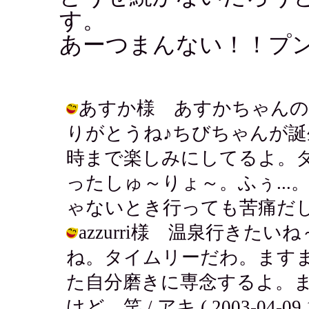
す。
あーつまんない！！プ
あすか様 あすかちゃんの
りがとうね♪ちびちゃんが
時まで楽しみにしてるよ。
ったしゅ～りょ～。ふぅ..
ゃないとき行っても苦痛だしねぇ。 / 
azzurri様 温泉行き
ね。タイムリーだわ。ます
た自分磨きに専念するよ。
けど 笑 / アキ ( 2003-04-09 1