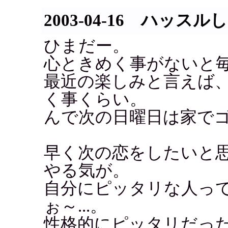
2003-04-16 ハッス
ひまだー。
心ときめく事がないと
最近の楽しみと言えば
く事くらい。
んで次の日曜日は家で
早く次の恋をしたいと
やる気が。
自分にピッタリな人っ
ぉ～...。
性格的にピッタリだっ