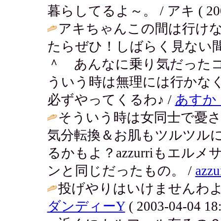
暮らしてるよ～。 / アキ ( 2003-0
アキちゃんこの間は行け
たらぜひ！しばらく見ない
＾ あんなに乗り気だった
ういう時は無理には行かな
必ずやってくるわ♪ /
あす
そういう時は女同士で憂さ
気分転換＆お肌もツルツル
るかもよ？azzurriもエ
ンと同じだったもの。 /
azzu
投げやりはいけませんわよ
ダンディーY
( 2003-04-04 18: