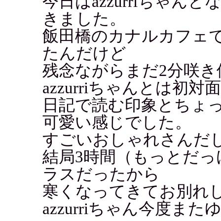
今日はazzurriちゃ
きました。
飯田橋のカナルカフェで
たんだけど
残念ながらまだ2分咲き
azzurriちゃんとは初
日記で読む印象とちょ
可愛い感じでした。
すごいおしゃれさんだ
結局3時間（もっとだっ
ラスだったから
寒くなってきてお別れ
azzurriちゃん今度