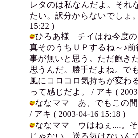
レタのは私なんだよ。それ
たい。訳分からないでしょ。。。サル
15:22 )
ひろあ様 チイはね今度の
真そのうちＵＰするね～♪
事が無いと思う。ただ飽き
思うんだ。勝手だよね。で
風にコロコロ気持ちが変わ
って感じだよ。 / アキ ( 2003-04
ななママ あ、でもこの間
/ アキ ( 2003-04-16 15:18 )
ななママ ウはねぇ....
じゃない。送る気はないん