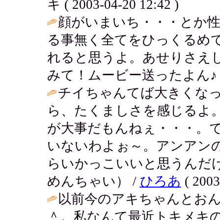
キ ( 2003-04-20 12:42 )
顔がいまいち・・・とか
る事無く全てをひっくるめ
れると思うよ。あせりさえ
みて！ムービー送ったよん♪ / ななママ
チイちゃんてば大きくなっ
ら、たくましさを感じるよ
が大事だもんねぇ・・・。
いないわよぉ～。アンアン
らいかっこいいと思うんだ
めんちゃい） /
ひろあ
( 2003
以前今のアキちゃんとお
＾。私なんて最近トキメキ