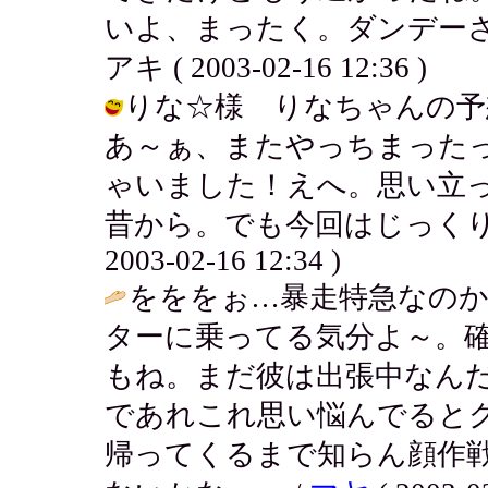
いよ、まったく。ダンデーさ
アキ ( 2003-02-16 12:36 )
りな☆様 りなちゃんの予想
あ～ぁ、またやっちまったっ
ゃいました！えへ。思い立
昔から。でも今回はじっくり考
2003-02-16 12:34 )
をををぉ…暴走特急なの
ターに乗ってる気分よ～。
もね。まだ彼は出張中なん
であれこれ思い悩んでると
帰ってくるまで知らん顔作