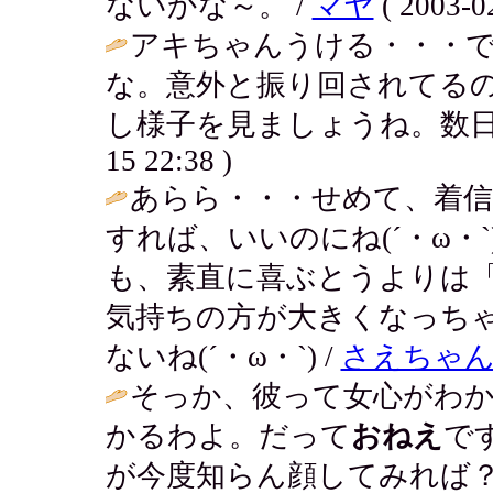
ないかな～。 /
マヤ
( 2003-02
アキちゃんうける・・・
な。意外と振り回されてる
し様子を見ましょうね。数日
15 22:38 )
あらら・・・せめて、着
すれば、いいのにね(´・ω・
も、素直に喜ぶとうよりは
気持ちの方が大きくなっち
ないね(´・ω・`) /
さえちゃ
そっか、彼って女心がわ
かるわよ。だって
おねえ
で
が今度知らん顔してみれば