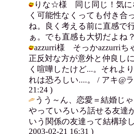
りな☆様 同じ同じ！気に
く可能性なくっても付き合
ね。良く考える前に直感で
ぁ。でも直感も大切だよね？！ / アキ 
azzurri様 そっかazz
正反対な方が意外と仲良し
く喧嘩したけど...。それ
れは恐ろしい....。 / アキ@ラ
21:24 )
うう～ん、恋愛＝結婚じ
やっていろいろ話せる友達
いう関係の友達って結構珍し
2003-02-21 16:31 )