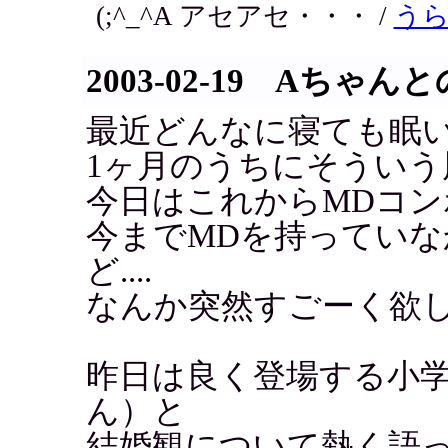
(;^_^A アセアセ・・・ /
う
2003-02-19 Aちゃ
最近どんなに寝ても眠い..
1ヶ月のうちにそういう
今日はこれからMDコ
今までMDを持ってい
ど....
なんか突然すごーく欲
昨日は良く登場する小
ん）と
結婚観について熱く語っ