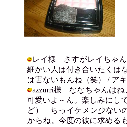
レイ様 さすがレイちゃん
細かい人は付き合いたくは
は害ないもんね（笑） / アキ ( 200
azzurri様 ななちゃ
可愛いよ～ん。楽しみにし
ど） ちっイケメン少ない
からね。今度の彼に求める