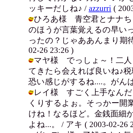
ッキーだしね♪ /
azzurri
( 2003
ひろあ様 青空君とナナち
のほうが言葉覚えるの早い
ったの？じゃああんまり期待しな
02-26 23:26 )
マヤ様 でっしょ～！二人
てきたら会えれば良いね♪
恐い感じがするね....。がんばるで～！
レイ様 すごく上手なんだ
くりするよぉ。そっかー開
けね！なるほど。金銭面細
よね...。 / アキ ( 2003-02-26 2