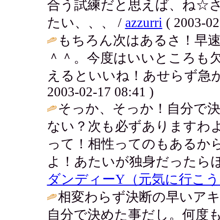
合う試練だと思えば、ね☆
たい、、、 /
azzurri
( 2003-02
もちろん次はあるさ！早
＾＾。今度はいいところも
えるといいね！あせらず急が
2003-02-17 08:41 )
そっか、そっか！自分で
ない？次も必ずありますわ
って！相性ってのもあるか
よ！あたいが独身だったらほ
ダンディーY（元気に行こう
相変わらず決断の早いア
自分で決めた事だし。何度