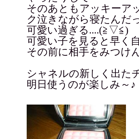
そのあともアッキーア
ク泣きながら寝たんだ
可愛い過ぎる....(≧▽≦)
可愛い子を見ると早く
その前に相手をみつけ
シャネルの新しく出た
明日使うのが楽しみ～♪