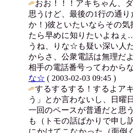
おお！！！アキちゃん、
思うけど、最後の1行の通り
か！)彼といたいならその気
たら早めに知りたいよねぇ
うね、りな☆も疑い深い人
からさ、公衆電話は無理だよ
相手の電話番号ってわからない
な☆
( 2003-02-03 09:45 )
するするする！するよア
う」とか言わないし、日曜
一回のペースが普通だと思
も（トモの話ばかりで申し
にかけてこなかった（面倒