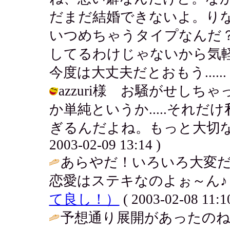
だまだ結婚できないよ。り
いつめちゃうタイプなんだ
してるわけじゃないから気
今度は大丈夫だとおもう......（多分）
azzuri様 お騒がせし
か単純というか.....それ
ぎるんだよね。もっと大切なこ
2003-02-09 13:14 )
あらやだ！いろいろ大変
恋愛はステキなのよぉ～ん♪ 
て良し！）
( 2003-02-08 11:10
予想通り展開があったのね