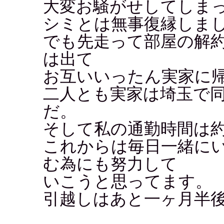
大変お騒がせしてしま
シミとは無事復縁しま
でも先走って部屋の解
は出て
お互いいったん実家に
二人とも実家は埼玉で
だ。
そして私の通勤時間は約2時
これからは毎日一緒に
む為にも努力して
いこうと思ってます。
引越しはあと一ヶ月半