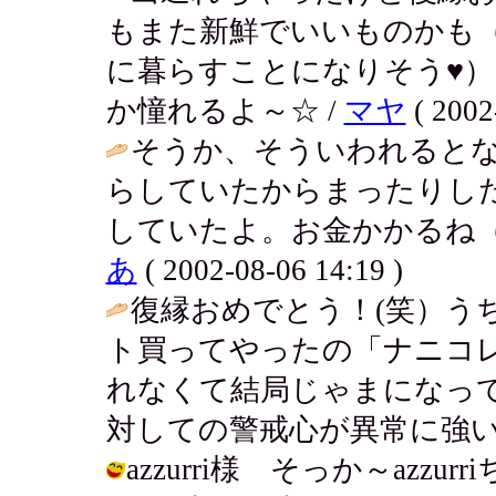
もまた新鮮でいいものかも
に暮らすことになりそう♥
か憧れるよ～☆ /
マヤ
( 2002
そうか、そういわれると
らしていたからまったりし
していたよ。お金かかるね（
あ
( 2002-08-06 14:19 )
復縁おめでとう！(笑）う
ト買ってやったの「ナニコ
れなくて結局じゃまになっ
対しての警戒心が異常に強い
azzurri様 そっか～az