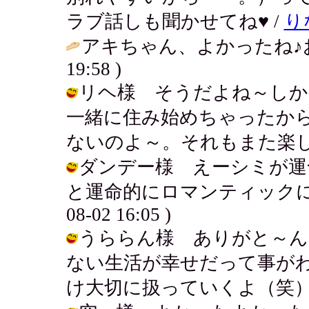
ラブ話しも聞かせてね♥ /
り
アキちゃん、よかったね♪お
19:58 )
リヘ様 そうだよね～しか
一緒に住み始めちゃったか
ないのよ～。それもまた楽しみだわ♪ /
ダンデー様 えーシミが運
と運命的にロマンティックに出会
08-02 16:05 )
うららん様 ありがと～ん
ない生活が幸せだって事が
け大切に扱っていくよ（笑） / アキ (