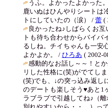
うふ。よかったよかった。
鹿いぬはひんやりシートは
トにしていたの（涙） /
蕾
( 
良かったね♪しばらくお互
トも待ち合わせからバイバ
るしね。チイちゃんも一安
よかよか。 /
ひろあ
( 2002-0
感動的なお話し～～！と
リした性格に(笑)がでてし
(笑)でも、↓の突っ込み返
のデートも楽しそう♥あと1
ラブラブで引越してね♪（
別れやすいから・・。）っ