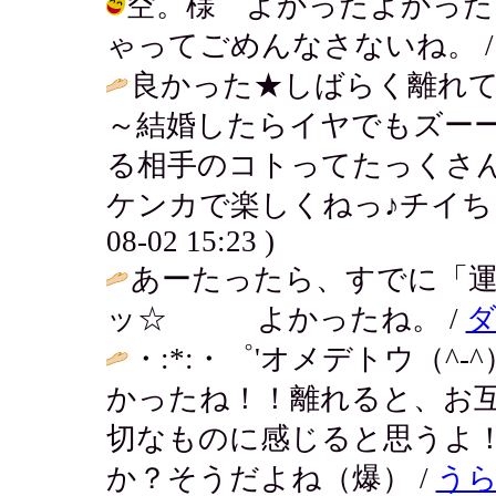
空。様 よかったよかった
ゃってごめんなさないね。 / アキ ( 
良かった★しばらく離れ
～結婚したらイヤでもズー
る相手のコトってたっくさ
ケンカで楽しくねっ♪チイち
08-02 15:23 )
あーたったら、すでに「運
ッ☆ よかったね。 /
ダ
・:*:・゜'オメデトウ（^-^
かったね！！離れると、お
切なものに感じると思うよ
か？そうだよね（爆） /
う