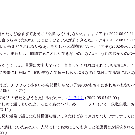
すぎてあそこの公園もういけないわ。。。 / アキ ( 2002-06-05 21:0
たのね。まったくひどい人が多すぎるね。 / アキ ( 2002-06-05 21:0
まだそれはないなぁ。あたしゃ犬恐怖症だよ～。 / アキ ( 2002-06-05 21:0
ね～。まわりも、同調することしかできないの。なんか、うちのおかんのパ
ょ。普通に大丈夫？って一言言ってくれればそれでいいのにさ。 / アキ ( 2002-
に襲撃された時に、飼い主なんて超ーしらんぷりなの！気付いてる癖にみん
けど、チワワって小さいから結構知らない子供のおもちゃにされちゃわない
2-06-05 03:27 )
が人の親だと思うと更にやだねー。 /
こでまり
( 2002-06-05 03:00 )
きしめて謝っといたよ。ったくあのババアめーーーッ！（フぅ 失敬失敬）お
:44 )
怒り爆発で話したら結構落ち着いてきたけどさっきはかなりワナワナしてたよ
んな離していたみたい。人間にしても犬にしてもきっと治療費とか請求される
8 )