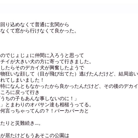
は回り込めなくて普通に玄関から
いなくて窓から行けなくて良かった。
たのでじょじょに仲間に入ろうと思って
らチイが大きい犬の方に寄って行きました。
としたらそのデカイ犬が興奮したようで
に物狂いな顔して（目が飛び出てた）逃げたんだけど、結局追
されてしまいました！
ら特になんともなかったから良かったんだけど、その後のデカ
ところに戻って行き
ばうちの子もあんな事しないのに！」
ぇ」とまわりのオバサン達も相槌うってる。
て何言っちゃってんの？！バーカバーカと
。
りと災難続き...。
犬が居たけどもうあそこの公園は