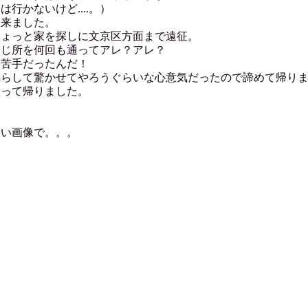
行かないけど....。）
て来ました。
ちょっと家を探しに文京区方面まで遠征。
同じ所を何回も通ってアレ？アレ？
く苦手だったんだ！
鳴らして驚かせてやろうぐらいな心意気だったので諦めて帰り
買って帰りました。
い画像で。。。