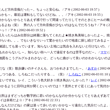
痴だった～。ちょっと安心ね。 / アキ ( 2002-06-03 19:57 )
近は運転もしてないけどね。。。 / アキ ( 2002-06-03 19:55 )
いからとりあえず感で行って間違ってたりしてそのときにヒールの靴とかだと足痛くて腹た
笑） 男の人って方向音痴が少ないのはなんでだろうね？ / アキ ( 2002-06-
( 2002-06-03 19:52 )
らはみ出部分は綺麗に落ちてくれたよ★焼き鳥美味しかったよ～。焼き鳥＆焼肉大好きなん
。。でもいきなりいって驚かせたいので地道に探し続けてみるよ～！ / アキ ( 20
確認しても迷っています。知らない土地には気合を入れないと行けないの。 /
もわからないし～。知らない街へ一人で遠征するのは苦手なのだ～。 /
マヤ
( 
地図をこうグルグルまわさないと、どっちに曲がって良いのかわからないのよね
だな（笑）散歩嫌いのチイさんも、おつかれさまでした～。 /
あすか
( 2002-0
しつつある、しろねこだったりする…。（笑） /
しろねこ
( 2002-06-03 01:10 )
よいですね。レイ、こういう色大好き☆焼き鳥おいしかった？ /
レイ
( 2002-0
つかるように目印は何か聞くといいのでは！？意外とすぐ近くにあって気付か
住所はまずどっちが数字的に若いのかなんなのか分からなくてとりあえずあて
/ アキ ( 2002-06-02 22:33 )
んなんだけどね）の家は迷って歩いたせいかかな～り遠出した気分だったよ。
。。 / アキ ( 2002-06-02 22:28 )