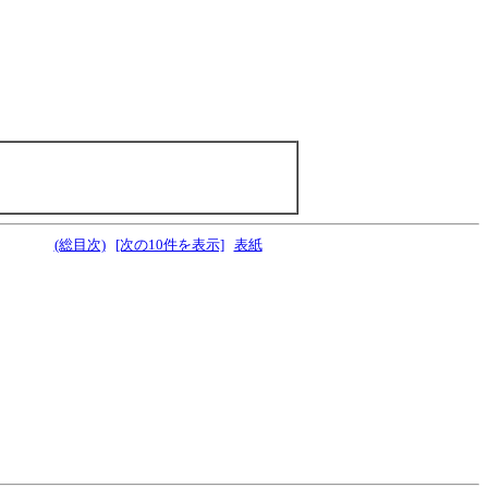
(総目次)
[次の10件を表示]
表紙