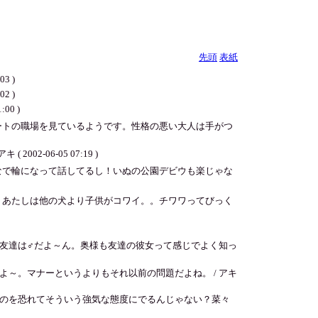
先頭
表紙
3 )
2 )
0 )
ートの職場を見ているようです。性格の悪い大人は手がつ
06-05 07:19 )
なで輪になって話してるし！いぬの公園デビウも楽じゃな
？あたしは他の犬より子供がコワイ。。チワワってびっく
友達は♂だよ～ん。奥様も友達の彼女って感じでよく知っ
～。マナーというよりもそれ以前の問題だよね。 / アキ
のを恐れてそういう強気な態度にでるんじゃない？菜々