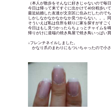
（本人が散歩をそんなに好きじゃないので毎日は
今日は帰って来てすぐに出かけて40分程歩い
最近結婚した友達が文京区に住みだしたので
しかしなかなかなかなか見つからない。。。
そういえば私は住所を頼りに家を探すがすご
今日はもし見つかったらちょっとチャイムを
帰りがけに道端の焼き鳥屋で焼き鳥いっぱい
↓フレンチネイルしました。
かなり爪のまわりにもついちゃったので小さ