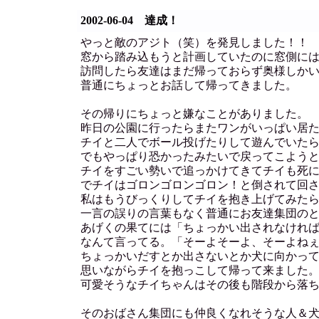
2002-06-04 達成！
やっと敵のアジト（笑）を発見しました！！
窓から踏み込もうと計画していたのに窓側に
訪問したら友達はまだ帰っておらず奥様しか
普通にちょっとお話して帰ってきました。
その帰りにちょっと嫌なことがありました。
昨日の公園に行ったらまたワンがいっぱい居
チイと二人でボール投げたりして遊んでいた
でもやっぱり恐かったみたいで戻ってこよう
チイをすごい勢いで追っかけてきてチイも死
でチイはゴロンゴロンゴロン！と倒されて回
私はもうびっくりしてチイを抱き上げてみた
一言の誤りの言葉もなく普通にお友達集団の
あげくの果てには「ちょっかい出されなけれ
なんて言ってる。「そーよそーよ、そーよね
ちょっかいだすとか出さないとか犬に向かっ
思いながらチイを抱っこして帰って来ました
可愛そうなチイちゃんはその後も階段から落ちた
そのおばさん集団にも仲良くなれそうな人＆