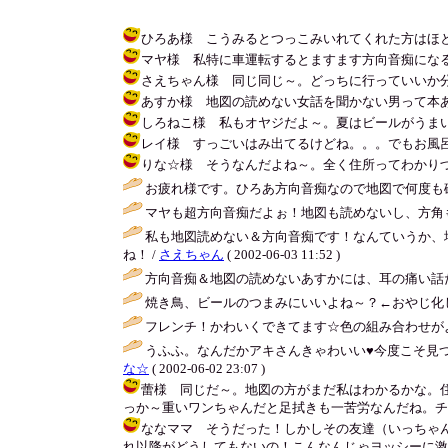
ひろあ様 こうみるとつっこみいれてくれた方はほとんど方向音
マヤ様 私特に車運転するとますます方向音痴になるかも～。最
さえちゃん様 同じ同じ～。どっちに行っていいか分からな
あすか様 地図の読めない女話を聞かない男って本あるよね（
しろねこ様 私もオヤジだよ～。夏はビールがうまいっ！ / アキ 
レイ様 すっごいはみ出てるけどね。。。でもお風呂入った
りな☆様 そうなんだよね～。全く住所ってわかりづらいわ。
お疲れ様です。ひろあ方向音痴なので地図で何度も
マヤも超方向音痴だよぉ！地図も読めないし、方角
私も地図読めない＆方向音痴です！なんていうか、
ね！ /
さえちゃん
( 2002-06-03 11:52 )
方向音痴＆地図の読めないあすかには、耳の痛い話
焼き鳥、ビールのつまみにいいよね～？←おやじ化
フレンチ！かわいくできてます☆色の組み合わせが
うふふ。なんだかアキさんきゃわいい♥今度こそ見
な☆
( 2002-06-02 23:07 )
蕾様 同じだ～。地図の方がまだ私はわかるかな。
っか～重いワンちゃんだと足拭きも一苦労なんだね。チイは余裕だよ☆ 
ななママ そうだった！しかしその友達（いっちゃ
れ以降がどうしてもないの！こんなんじゃヨッシーに激切れされるね。