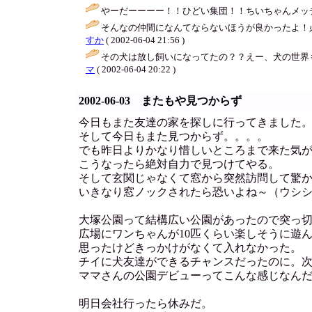
やーだーーーー！！ひどい集団！！ちいちゃんメッチ
そんなの仲間になんてならないほうが良かったよ！
すか
( 2002-06-04 21:56 )
その犬は放し飼いになってたの？？えー、犬の世界
マ
( 2002-06-04 20:22 )
2002-06-03 またもや見つからず
今日もまた友達の家を探しに行ってきました
そして今日もまた見つからず。。。。
でも昨日よりかなり惜しいところまで来た気
こうなったら絶対自力で見つけてやる。
そして玄関じゃなくて窓から突然訪問して驚か
いきなり窓ノックされたら恐いよね～（ウシ
大塚公園って結構広い公園があったので突っ
広場にワンちゃんが10匹くらい楽しそうに遊
思ったけどきっかけがなくて入れなかった。
チイに犬友達ができるチャンスだったのに。
ママさんの公園デビューってこんな感じなん
明日会社行ったら休みだ。