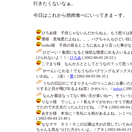
行きたくないなぁ。
今日はこれから焼肉食べにいってきま～す。
ひろあ様 子供じゃないんだからねぇ。もう怒りは覚めたけど恐
蕾様 意地悪だよねぇ。。。パグちゃんもひどい目に合っちゃっ
toriko様 子供の居るところにあんまり言った事がないから
ひどーい！集団になると強気な態度に出る人いるよ
けられないよ！！ /
ひろあ
( 2002-06-05 20:52 )
こでまり様 なんか人ととしてどうなの？って思っちゃうでし
やーんいじわる！でもうちのパグリングもダックス
いわね。。（涙） /
蕾
( 2002-06-05 06:35 )
うちの日記のこでまりさんへのつっこみにも書いた
りすると目が飛び出るよね(笑）かわいい。 /
torico
( 200
なんか最近なってない飼い主が多いねー。そういうの
りな☆様 でっしょ～！私もチイがかわいそうで抱
てたので大丈夫だったんだけどね。 / アキ ( 2002-06-04 23
あすか様 本当に！失礼にも程があるよね。シミーに
( 2002-06-04 23:40 )
ななママ そう！そこの公園は犬が占領していてみ
ちゃんも気をつけた方がいいよ。 / アキ ( 2002-06-04 23:3