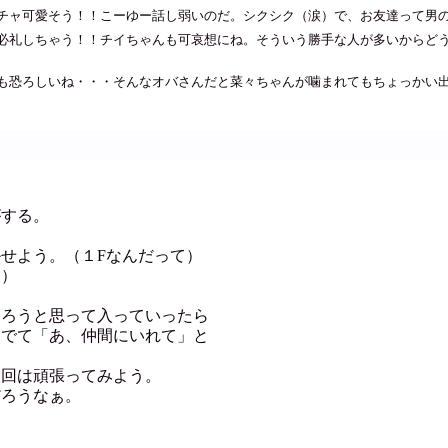
ャ可愛そう！！こーゆー話し弱いのだ。シクシク（涙）で、お友達って男のヒ
必礼しちゃう！！チイちゃんも可哀想にね。そういう勝手な人が多いからどう
も恐ろしいね・・・そんなオバさんだと菜々ちゃんが噛まれてもちょっかい出
。
がする。
せよう。（１Fなんだって）
シ）
切ろうと思って入っていったら
んでて「あ、仲間にいれて」と
次回は頑張ってみよう。
だろうなぁ。