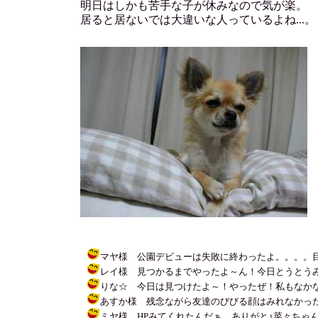
明日はしかも苦手な子が休みなので気が楽。
居ると居ないでは大違いな人っているよね...。
マヤ様 公園デビューは失敗に終わったよ。。。。目とろんと
レイ様 見つかるまでやったよ～ん！今日とうとうみつけました！ 
りな☆ 今日は見つけたよ～！やったぜ！私もなかなか方向音痴じ
あすか様 残念ながら友達のびびる顔はみれなかったよ～。寝ぼけ
ミヤ様 HPみてくれたんだぁ。ありがと♪菜々ちゃんとも家が近