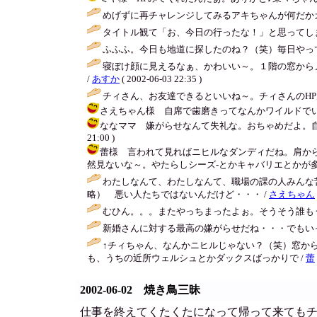
めげずに再チャレンジしてみるアキちゃんが何だか
タイトル観て「お、今日の行ったな！」と思ってし
ふふふ。今日も地道に探したのね？（笑）毎日やって
寝ぼけ顔に見えるなぁ、かわいい～。１階の窓から
/
あすか
( 2002-06-03 22:35 )
チィさん、お友達できるといいね～。チィさんのHP
さえちゃん様 自席で歯磨きってなんかワイルドでいいじゃ
ななママ 嫌がらせなんて失礼な。おちゃめだよ。自分が
21:00 )
蕾様 言われて見ればニヒルなダンディだね。肩か
然見ないな～。やたらしシーズ-とかキャバリエとかが多く消息してい
わたしなんて、わたしなんて、職場の課の人みんな苦
略） 悪い人たちではないんだけど・・・ /
さえちゃん
むひん。。。またやっちまったよぉ。そうそう誰も
新婚さんに対する最高の嫌がらせだね・・・でもい
↑チィちゃん、なんかニヒルじゃない？（笑）窓か
も、うちの近所ウェルシュとかダックスばっかりで /
蕾
2002-06-02 焼き鳥三昧
仕事を終えてくたくたになって帰って来ても