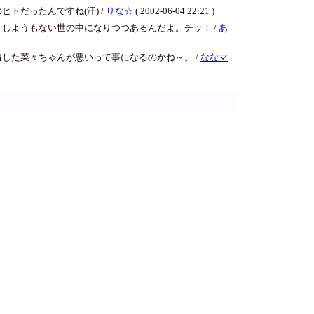
トだったんですね(汗) /
りな☆
( 2002-06-04 22:21 )
しようもない世の中になりつつあるんだよ。チッ！ /
あ
した菜々ちゃんが悪いって事になるのかね～。 /
ななマ