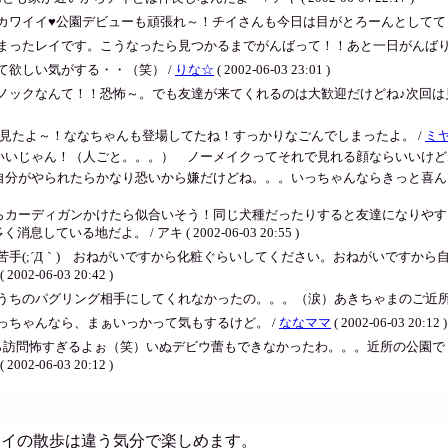
カワイイ♥公園デビューも頑張れ～！チイさんも今日は目がとろーんとしててま
まったレイです。こうなったら見つかるまでがんばって！！あと一日がんばりま
欲しい気がする・・（笑） /
りな☆
( 2002-06-03 23:01 )
ノックなんて！！恐怖～。でも友達が来てくれるのは大歓迎だけどね♪次回は
見たよ～！ななちゃんも登場してたね！すっかりなごんでしまったよ。 /
ミ
ん！（人ごと。。。） ノーメイクってそれで見れる顔ならいいけどねぇ。あたしゃ絶対無
やられたらかなり恐いから嫌だけどね。。。いっちゃんならきっと喜んでくれるよハ
らカーディガンかけたら似合いそう！同じ犬種だったりすると友達になりやす
る地だよ。 / アキ ( 2002-06-03 20:55 )
手(;´Д｀) おねがいですから化粧ぐらいしてください。おねがいですか
( 2002-06-03 20:42 )
うちのパグリング相手にしてくれなかったの。。。（涙）あきちゃまのご近所
っちゃんなら、まぁいっかって気もするけど。 /
ななママ
( 2002-06-03 20:12 )
ら訪問怖すぎるよぉ（笑）いぬデビウ蕾もできなかったわ。。。近所の公園で
( 2002-06-03 20:12 )
チイの散歩は違う気分で楽しめます。