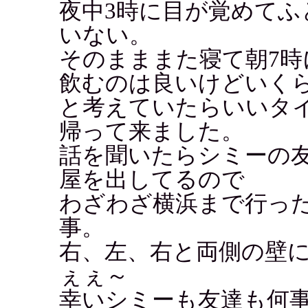
夜中3時に目が覚めて
いない。
そのまままた寝て朝7
飲むのは良いけどいく
と考えていたらいいタ
帰って来ました。
話を聞いたらシミーの
屋を出してるので
わざわざ横浜まで行っ
事。
右、左、右と両側の壁
ぇぇ～
幸いシミーも友達も何