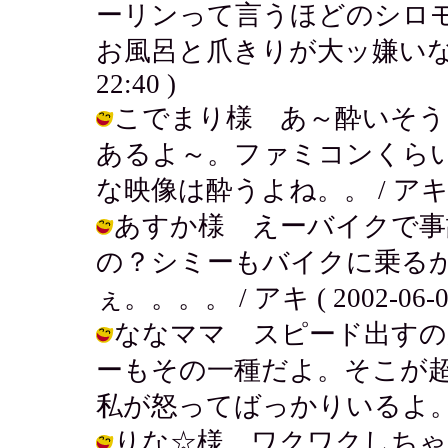
ーリンって言うほどのシロ
お風呂と爪きりが大ッ嫌いなんだよね
22:40 )
こでまり様 あ～酔いそう
あるよ～。ファミコンくら
な映像は酔うよね。。 / アキ ( 200
あすか様 えーバイクで事
の？シミーもバイクに乗る
ぇ。。。。 / アキ ( 2002-06-02 
ななママ スピード出すの
ーもその一種だよ。そこが
私が怒ってばっかりいるよ。 / アキ (
りな☆様 ワクワクしちゃ