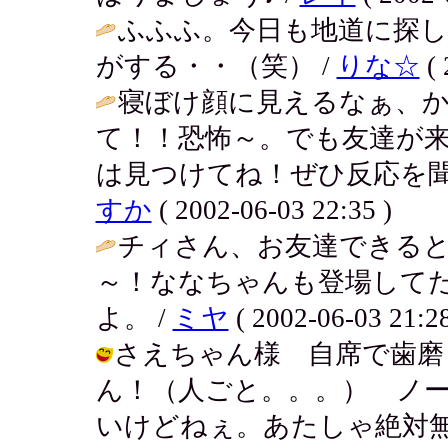
ふふふ。今日も地道に探し
がする・・（笑） /
りな☆
( 
寝ぼけ顔に見えるなぁ、
て！！恐怖～。でも友達が来
は見つけてね！ぜひ反応を聞
すか
( 2002-06-03 22:35 )
チィさん、お友達できると
～！ななちゃんも登場して
よ。 /
ミヤ
( 2002-06-03 21:28
さえちゃん様 自席で歯磨
ん！（人ごと。。。） ノ
いけどねぇ。あたしゃ絶対無理だ。 / 