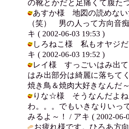
の靴とかだと足痛くて腹たつよね！ / 
あすか様 地図の読めない
（笑） 男の人って方向音痴
キ ( 2002-06-03 19:53 )
しろねこ様 私もオヤジだよ
キ ( 2002-06-03 19:52 )
レイ様 すっごいはみ出て
はみ出部分は綺麗に落ちて
焼き鳥＆焼肉大好きなんだ～！ / アキ 
りな☆様 そうなんだよね
わ。。。でもいきなりいっ
みるよ～！ / アキ ( 2002-06-03
お疲れ様です。ひろあ方向