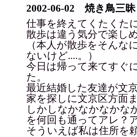
2002-06-02 焼き鳥三昧
仕事を終えてくたくた
散歩は違う気分で楽し
（本人が散歩をそんな
ないけど....。）
今日は帰って来てすぐに
た。
最近結婚した友達が文
家を探しに文京区方面
しかしなかなかなかな
を何回も通ってアレ？
そういえば私は住所を