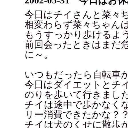
2002-05-31 今日は
今日はチイさんと菜々
相変わらず菜々ちゃん
もうすっかり歩けるよ
前回会ったときはまだ
に～。
いつもだったら自転車
今日はダイエットとチイ
のりを歩いて行きまし
チイは途中で歩かなく
リー消費できたかな？
チイは犬のくせに散歩