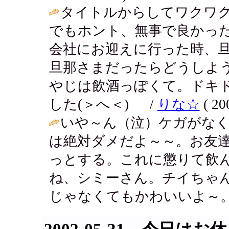
タイトルからしてワクワ
でもホント、無事で良かっ
会社にお迎えに行った時、旦
旦那さまだったらどうしよ
やじは飲酒っぽくて。ドキ
した(＞へ＜) /
りな☆
( 20
いや～ん（泣）ケガがな
は絶対ダメだよ～～。お友
っとする。これに懲りて飲
ね、シミーさん。チイちゃ
じゃなくてもかわいいよ～。