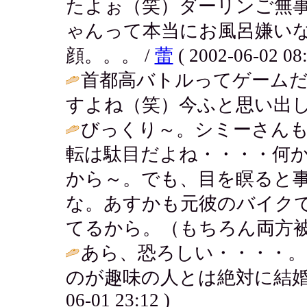
たよぉ（笑）ダーリンご無
ゃんって本当にお風呂嫌い
顔。。。 /
蕾
( 2002-06-02 08:
首都高バトルってゲーム
すよね（笑）今ふと思い出し
びっくり～。シミーさん
転は駄目だよね・・・・何
から～。でも、目を瞑ると
な。あすかも元彼のバイク
てるから。（もちろん両方被
あら、恐ろしい・・・・。
のが趣味の人とは絶対に結婚
06-01 23:12 )