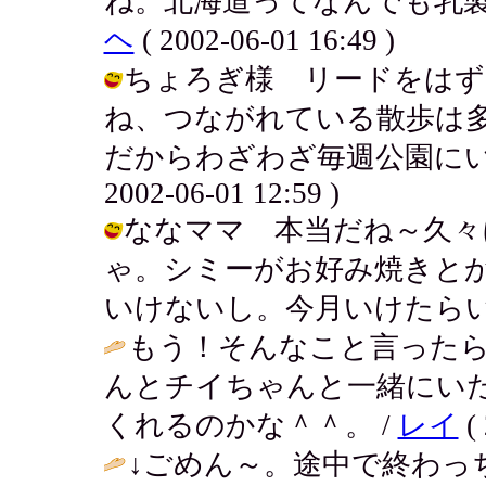
ね。北海道ってなんでも乳製
ヘ
( 2002-06-01 16:49 )
ちょろぎ様 リードをはず
ね、つながれている散歩は
だからわざわざ毎週公園にいっ
2002-06-01 12:59 )
ななママ 本当だね～久々
ゃ。シミーがお好み焼きと
いけないし。今月いけたらいいね☆ / 
もう！そんなこと言った
んとチイちゃんと一緒にい
くれるのかな＾＾。 /
レイ
( 
↓ごめん～。途中で終わっ