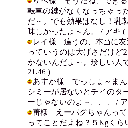
りへ様 そうだね、できる
転車の鍵がなくなっちゃっ
だ～。でも効果はなし！乳
味しかったよ～ん。 / アキ ( 2002
レイ様 違うの、本当に友
っていうのは大げさだけど2
かないんだよ～。珍しい人でしょぉ～
21:46 )
あすか様 でっしょ～まん
シミーが居ないとチイのタ
ーじゃないのよ～。。。 / アキ ( 20
蕾様 えーパグちゃんって
ってことだよね？５Kgくら