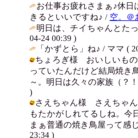
お仕事お疲れさまぁ♪休日
きるといいですね♪ /
空。＠
明日は、チイちゃんとたっ
04-24 00:39 )
「かずとら」ね♪ / ママ ( 2002-
ちょろぎ様 おいしいもの
っていたんだけど結局焼き
～。明日は久々の家族（？！）団らん。
)
さえちゃん様 さえちゃん
もたかがしれてるしね。今
まぁ普通の焼き鳥屋って感じだったよ
23:34 )