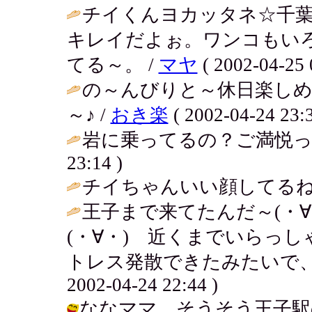
チイくんヨカッタネ☆千
キレイだよぉ。ワンコもい
てる～。 /
マヤ
( 2002-04-25 
の～んびりと～休日楽しめ
～♪ /
おき楽
( 2002-04-24 23:3
岩に乗ってるの？ご満悦って
23:14 )
チイちゃんいい顔してるね～
王子まで来てたんだ～(・
(・∀・) 近くまでいらっ
トレス発散できたみたいで、よ
2002-04-24 22:44 )
ななママ そうそう王子駅