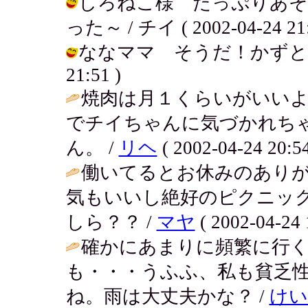
しろねこ様 たっぷりあそ
った～ / チイ ( 2002-04-24 21:
ななママ そうだ！かずとらだった
21:51 )
焼肉は月１くらいがいい
でチイちゃんに気づかれち
ん。 /
リヘ
( 2002-04-24 20:54
働いてるとお休みのあり
気もいいし絶好のピクニッ
しら？？ /
マヤ
( 2002-04-24 
確かにあまりに頻繁に行
も・・・うふふ、私も貧乏
ね。雨は大丈夫かな？ /
けい