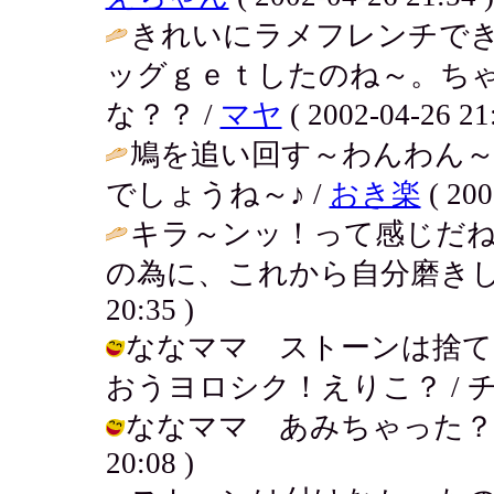
きれいにラメフレンチで
ッグｇｅｔしたのね～。ち
な？？ /
マヤ
( 2002-04-26 21:
鳩を追い回す～わんわん～
でしょうね～♪ /
おき楽
( 200
キラ～ンッ！って感じだね
の為に、これから自分磨きし
20:35 )
ななママ ストーンは捨て
おうヨロシク！えりこ？ / チイ ( 2
ななママ あみちゃった？びびった
20:08 )