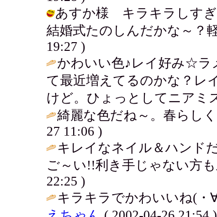
あすか様 キラキラしすぎ
結婚式たのしんだかな～？軽井沢いい
19:27 )
かわいい色♪レイ好み☆ラ
て最近増えてるのかな？レ
けど。ひょっとしてニアミス
綺麗な色だね～。春らしく
27 11:06 )
キレイなネイル＆ハンド
ご～い!!利き手じゃない方も
22:25 )
キラキラでかわいいね(・∀
えちゃん
( 2002-04-26 21:54 )