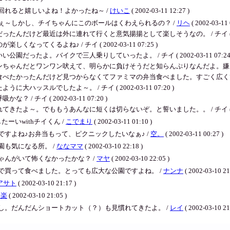
れると嬉しいよね！よかったね～ /
けいこ
( 2002-03-11 12:27 )
ぇ～しかし、チイちゃんにこのボールはくわえられるの？ /
リヘ
( 2002-03-11 
けど最近は外に連れて行くと意気揚揚として楽しそうなの。 / チイ ( 2002-03
くるよね♪ / チイ ( 2002-03-11 07:25 )
たよ。バイクで三人乗りしていったよ。 / チイ ( 2002-03-11 07:24 
とワンワン吠えて、明らかに負けそうだと知らんぷりなんだよ。嫌な子なのよ。 / チイ
ったんだけど見つからなくてファミマの弁当食べました。すごく広くてびっくりしたよ～ 
スルでしたよ～。 / チイ ( 2002-03-11 07:20 )
イ ( 2002-03-11 07:20 )
～。でももうあんなに短くは切らないぞ。と誓いました。。 / チイ ( 2002-03
いwithチイくん /
こでまり
( 2002-03-11 01:10 )
すよね♪お弁当もって、ピクニックしたいなぁ♪ /
空。
( 2002-03-11 00:27 )
も気になる所。 /
ななママ
( 2002-03-10 22:18 )
んがいて怖くなかったかな？ /
マヤ
( 2002-03-10 22:05 )
で買って食べました。とっても広大な公園ですよね。 /
ナンナ
( 2002-03-10 21
アサト
( 2002-03-10 21:17 )
き楽
( 2002-03-10 21:05 )
し。だんだんショートカット（？）も見慣れてきたよ。 /
レイ
( 2002-03-10 21