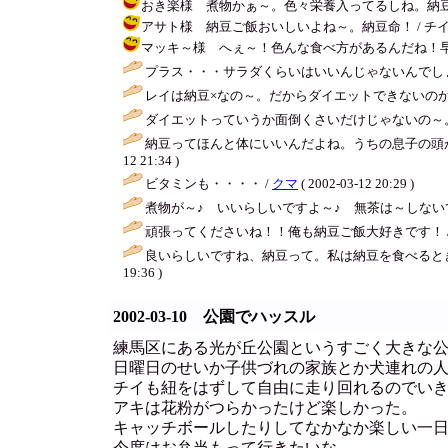
おき楽様 煮物かぁ～。色々栄養入ってるしね。納豆に飽きたらチ
アサト様 納豆ご飯おいしいよね～。納豆命！ / チイ ( 2002
マッキ～様 へぇ～！色んな食べ方があるんだね！早速やってみ
プラス・・・サラダくらいはいいんじゃないんでし
レイは納豆×なの～。だからダイエットできないのか
ダイエットっていうか面倒くさいだけじゃないの～。
納豆ってほんと体にいいんだよね。うちの息子の頭
12 21:34 )
ビタミンも・・・・ /
クマ
( 2002-03-12 20:29 )
煮物が～♪ いいらしいですよ～♪ 無茶は～しない
頑張ってくださいね！！俺も納豆ご飯大好きです！ 
良いらしいですね、納豆って。私は納豆を食べると
19:36 )
2002-03-10 公園でハッスル
練馬区にある光が丘公園というすごく大きな
日曜日のせいか子供づれの家族とか犬連れの
チイも紐をはずして自由に走り回れるのでい
アキは花粉がつらかったけど楽しかった。
キャッチボールしたりしてなかなか楽しい一
今度はお弁当もって行きたいな。