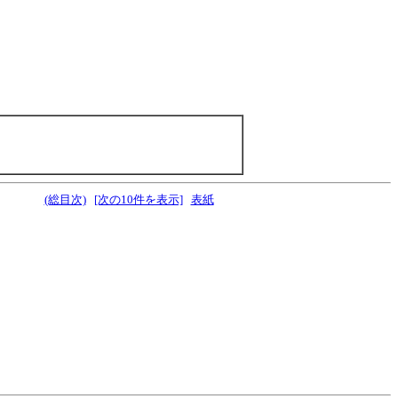
(総目次)
[次の10件を表示]
表紙