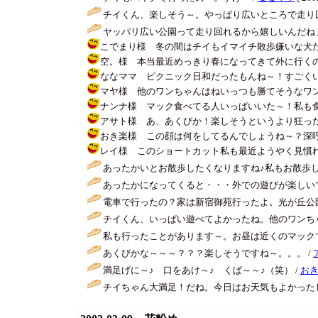
チイくん、楽しそう～。やっぱり広いところで走り回
ヤッパリ広い公園って走り回れるから嬉しいんだね
こでまり様 冬の間はチイもイマイチ散歩嫌いな犬だったんだ
空。様 本当最近めっきり春になってきて外に行くのが楽しくなって
ななママ ピクニック日和だったもんね～！すごくいい公園だっ
マヤ様 他のワンちゃんはねいっつも勝てそうなワンちゃんだ
ナンナ様 マック食べてる人いっぱいいた～！私も食べたか
アサト様 あ、あくびか！楽しそうというより狂ったように大ハッ
おき楽様 この顔は何をしてるんでしょうね～？深呼吸かな？ / チ
レイ様 このショートカット私も最近ようやく見慣れてきたよ
あったかいとお散歩したくなりますね♪私もお散歩したー
あったかになってくると・・・外での遊びが楽しいで
電車で行ったの？家は新宿御苑行ったよ。光が丘公園
チイくん、いっぱい遊べてよかったね。他のワンちゃ
私も行ったことがあります～。お昼は近くのマック
あくびかな～～～？？？楽しそうですね～。。。 /
満足げに～♪ 口をあけ～♪ くぱ～～♪（笑） /
お
チイちゃん大満足！だね。今日はお天気もよかった