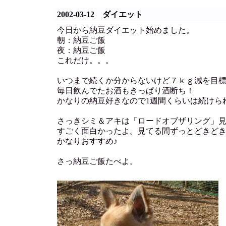
2002-03-12 ダイエット
今日から納豆ダイエット始めました。
朝：納豆ご飯
夜：納豆ご飯
これだけ。。。
いつまで続くか分からないけど７ｋｇ減を目
毎日飲んでたお酒もきっぱり酒断ち！
かなりの納豆好きなので1週間くらいは続けら
さっきシミ＆アキは「ロードオブザリング」
すごく面白かったよ。見てる間ずっとどきど
かなりおすすめ♪
さっ納豆ご飯たべよ。