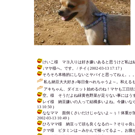
けいこ様 マヨ入りは好き嫌いあると思うけど私は結構好きよ
↓マヤ様へ。です。 / チイ ( 2002-03-13 17:17 )
そろそろ本格的にしないとヤバイと思ってねぇ。。。マヤちゃん
私も納豆大大好き♪毎日食べれちゃうよ～。和えるも
アキちゃん、ダイエット始めるのね！マヤも三日坊
空。様 そうだよね緑黄色野菜が足りない事にはうすうす感ずい
レイ様 納豆嫌いの人って結構多いよね。今嫌いならこれ
13 10:50 )
ななママ 面倒くさいだけじゃないよ～ぅ！体重が加
2002-03-13 10:49 )
ひろママ様 納豆って頭も良くなるの～？そりゃ良い事を聞い
クマ様 ビタミンは～みかんで補ってるよ～。お腹がすいたらみか