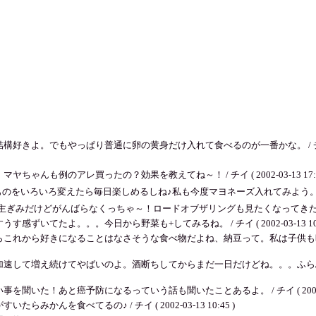
。でもやっぱり普通に卵の黄身だけ入れて食べるのが一番かな。 / チイ ( 2002-
も例のアレ買ったの？効果を教えてね～！ / チイ ( 2002-03-13 17:1
のをいろいろ変えたら毎日楽しめるしね♪私も今度マヨネーズ入れてみよう。
主ぎみだけどがんばらなくっちゃ～！ロードオブザリングも見たくなってきた
てたよ。。。今日から野菜も+してみるね。 / チイ ( 2002-03-13 10:5
から好きになることはなさそうな食べ物だよね、納豆って。私は子供も時から大好物
速して増え続けてやばいのよ。酒断ちしてからまだ一日だけどね。。。ふらふら
た！あと癌予防になるっていう話も聞いたことあるよ。 / チイ ( 2002-03-1
んを食べてるの♪ / チイ ( 2002-03-13 10:45 )