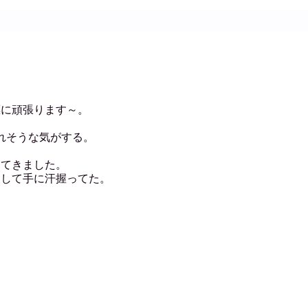
標に頑張ります～。
れそうな気がする。
見てきました。
きして手に汗握ってた。