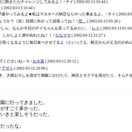
ャレンジしてみるよ！ / チイ ( 2002-03-13 10:44 )
-03-13 10:44 )
るよ★私はマヨネーズ納豆ならやった事あるよ。 / チイ ( 2002-03-13 1
ょうか？（笑）目標に向かって頑張ってね！ /
空。
( 2002-03-13 05:20 )
しら。なんか今日のチイちゃんも笑ってるみたい。 /
レイ
( 2002-03-13 01:04
しかしよく酒やめれたね！！ /
ななママ
( 2002-03-12 22:27 )
が良くなるように毎日食べさせてるよ（といっても、献立かんがえるのがめんど
でくださいね～※ /
おき楽
( 2002-03-12 20:12 )
/
アサト
( 2002-03-12 20:06 )
き、大根おろしを混ぜて御飯にかけたり、納豆とオクラを混ぜたり、キムチを
公園に行ってきました。
人がすごく多かった。
きいきと楽しそうだった。
日だったな。