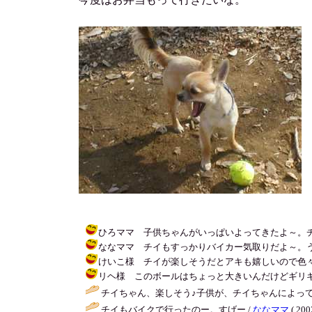
ひろママ 子供ちゃんがいっぱいよってきたよ～。チイも友
ななママ チイもすっかりバイカー気取りだよ～。うけるでしょ。 
けいこ様 チイが楽しそうだとアキも嬉しいので色々公園につ
リヘ様 このボールはちょっと大きいんだけどギリギリ持てるん
チイちゃん、楽しそう♪子供が、チイちゃんによって
チイもバイクで行ったのー。すげー /
ななママ
( 200