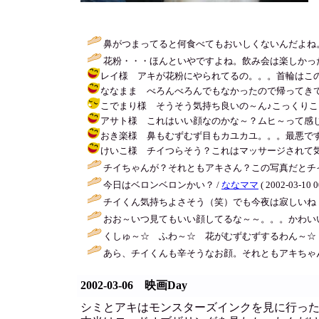
鼻がつまってると何食べてもおいしくないんだよね
花粉・・・ほんといやですよね。飲み会は楽しかった
レイ様 アキが花粉にやられてるの。。。首輪はこの前美容室に
ななまま べろんべろんでもなかったので帰ってきてシミと泥酔中よ
こでまり様 そうそう気持ち良いの～ん♪こっくりこっくりしそうよ
アサト様 これはいい顔なのかな～？ムヒ～って感じかな？ / チイ
おき楽様 鼻もむずむず目もカユカユ。。。最悪ですわ～ / チイ 
けいこ様 チイつらそう？これはマッサージされて気持ちい～っ
チイちゃんが？それともアキさん？この写真だとチ
今日はベロンベロンかい？ /
ななママ
( 2002-03-10 0
チイくん気持ちよさそう（笑）でも今夜は寂しいね（
おお～いつ見てもいい顔してるな～～。。。かわいい
くしゅ～☆ ふわ～☆ 花がむずむずするわん～☆ 
あら、チイくんも辛そうなお顔。それともアキちゃ
2002-03-06 映画Day
シミとアキはモンスターズインクを見に行っ