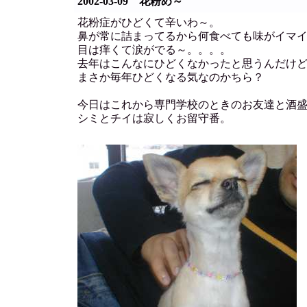
2002-03-09 花粉め～
花粉症がひどくて辛いわ～。
鼻が常に詰まってるから何食べても味がイマ
目は痒くて涙がでる～。。。。
去年はこんなにひどくなかったと思うんだけ
まさか毎年ひどくなる気なのかちら？
今日はこれから専門学校のときのお友達と酒
シミとチイは寂しくお留守番。