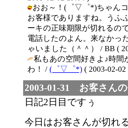
おお～！(゜▽゜*)ちゃ
お客様でありますね。うふふ
ーキの正味期限が切れるの
電話したのよん。来なかっ
ゃいました（＾＾） / BB ( 2003-
私もあの空間好きよ♪時間
わ！ /
(゜▽゜*)
( 2003-02-02 
2003-01-31 お客さんの
日記2日目ですぅ
今日はお客さんが切れ