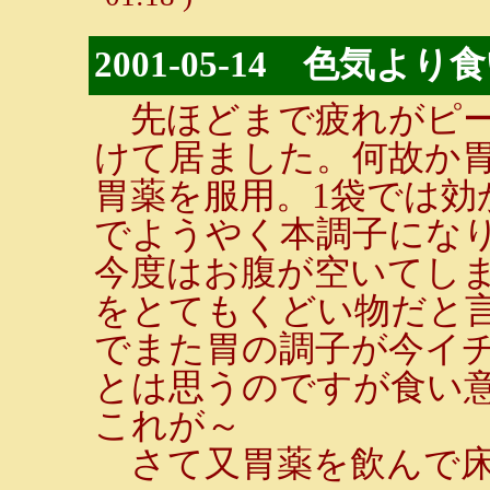
2001-05-14 色気よ
先ほどまで疲れがピー
けて居ました。何故か
胃薬を服用。1袋では効
でようやく本調子にな
今度はお腹が空いてし
をとてもくどい物だと言
でまた胃の調子が今イ
とは思うのですが食い
これが～
さて又胃薬を飲んで床