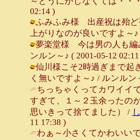
～どうにかしなくては・・・（＾＾；
02:14 )
ふみふみ様 出産祝は殆ど
上がりなのが良いですよ～♪ / ルンル
夢楽堂様 今は男の人も編み
ンルン～♪ ( 2001-05-12 02:11 
仙川様こそ2時過ぎまで起
く無いですよ～♪ / ルンルン～♪ ( 2
ちっちゃくってカワイイ
すぎて、１～２玉余ったの
思いきって捨てました） /
11 17:38 )
わぁ～小さくてかわいいで