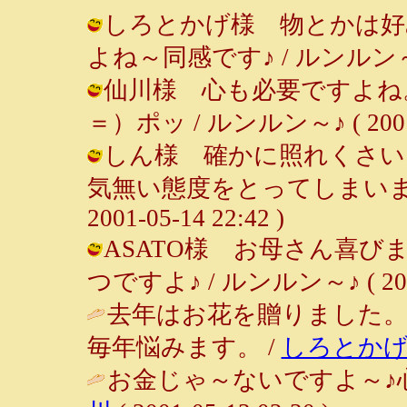
しろとかげ様 物とかは好
よね～同感です♪ / ルンルン～♪ ( 2
仙川様 心も必要ですよね
＝）ポッ / ルンルン～♪ ( 2001-0
しん様 確かに照れくさい
気無い態度をとってしまいまし
2001-05-14 22:42 )
ASATO様 お母さん喜び
つですよ♪ / ルンルン～♪ ( 2001-
去年はお花を贈りました
毎年悩みます。 /
しろとか
お金じゃ～ないですよ～♪