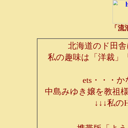
「流
北海道のド田舎
私の趣味は「洋裁」
ets・・・か
中島みゆき嬢を教祖様
↓↓↓私の