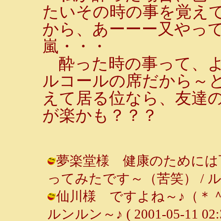
たいその時の事を覚え
から、あーーー又やっ
嵐・・・
酔った時の事って、よ
ルコールの席だから～
えて居る位なら、友達
が楽かも？？？
夢楽堂様 健康のためには
ってみたです～（苦笑） / ルンルン～♪
仙川様 ですよね～♪（＊＾
ルンルン～♪ ( 2001-05-11 02:3