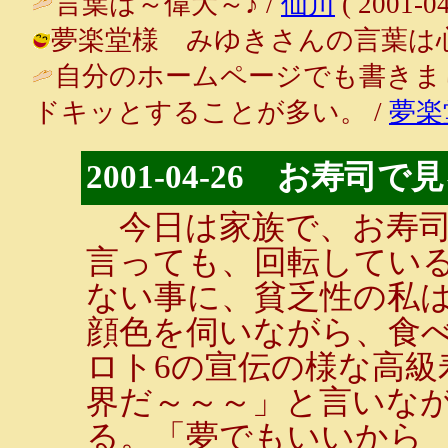
言葉は～偉大～♪ /
仙川
( 2001-04
夢楽堂様 みゆきさんの言葉は心の中の
自分のホームページでも書きま
ドキッとすることが多い。 /
夢楽
2001-04-26 お寿
今日は家族で、お寿司
言っても、回転してい
ない事に、貧乏性の私
顔色を伺いながら、食
ロト6の宣伝の様な高級
界だ～～～」と言いな
る。「夢でもいいから 