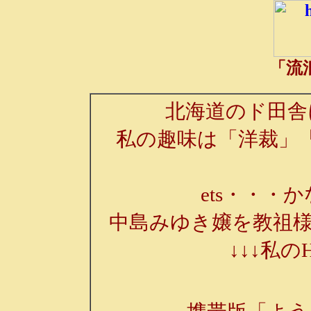
「流
北海道のド田舎
私の趣味は「洋裁」
ets・・・か
中島みゆき嬢を教祖様
↓↓↓私の