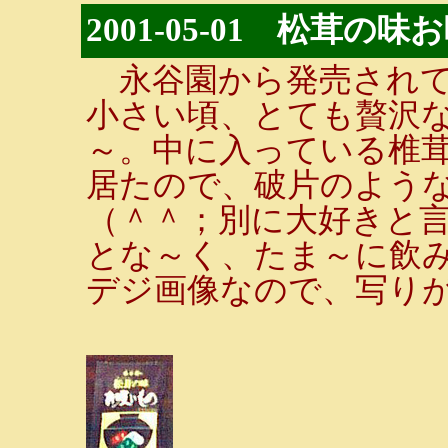
2001-05-01 松茸の
永谷園から発売されて
小さい頃、とても贅沢
～。中に入っている椎
居たので、破片のよう
（＾＾；別に大好きと
とな～く、たま～に飲
デジ画像なので、写り