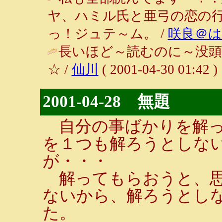
ヤ、ハミル氏と亜弓の恋の
っ！ジュテ～ム。 /
咲良＠
長いほど～読むのに～没頭
☆ /
仙川
( 2001-04-30 01:42 )
2001-04-28 無題
自分の事ばかりを解っ
を１つも解ろうとしな
が・・・
解ってもらおうと、思
ないから、解ろうとし
た。