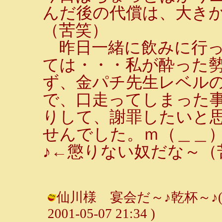
んだ後の代償は、大き
（苦笑）
昨日一緒に飲みに行った
ては・・・私が酔った
ず、金パチ先生レベル
で、口走ってしまった
りして、謝罪したいと
せんでした。ｍ（＿＿
♪←懲りない奴だな～（
仙川様 宴会だ～♪乾杯～♪(^O^)
2001-05-07 21:34 )