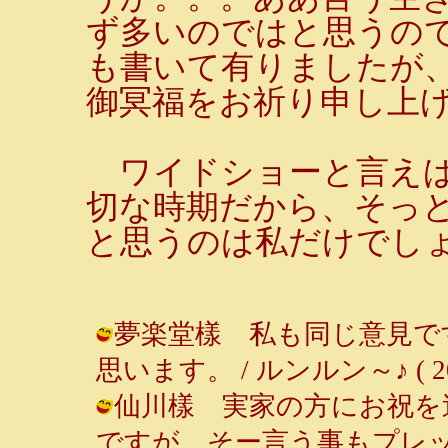
ず多いのではと思うの
も書いて有りましたが
御冥福をお祈り申し上
ワイドショーと言えば
切な時期だから、そっ
と思うのは私だけでし
夢楽堂樣 私も同じ意見で
思います。 / ルンルン～♪ ( 2001-
仙川樣 実家の方にお祝を
ですが、そー言う事もプレ