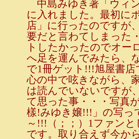
中島みゆき著「ウィン
に入れました。最初に
店」に行ったのですが
要だと言わてしまった
トしたかったのでオー
へ足を運んでみたら、な
で1冊ゲット!!!旭屋書
心の中で呟きながら、
は読んでいないですが
て思った事・・・写真
樣!みゆき嬢!!!」の写
～!!!（；；）1ファ
です。取り合えず今か