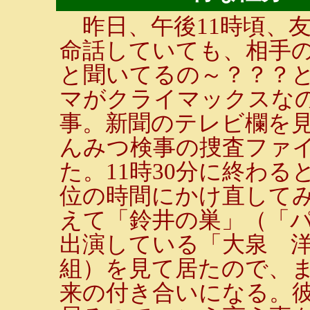
昨日、午後11時頃、
命話していても、相手
と聞いてるの～？？？
マがクライマックスな
事。新聞のテレビ欄を
んみつ検事の捜査ファ
た。11時30分に終わ
位の時間にかけ直して
えて「鈴井の巣」（「
出演している「大泉 
組）を見て居たので、ま
来の付き合いになる。