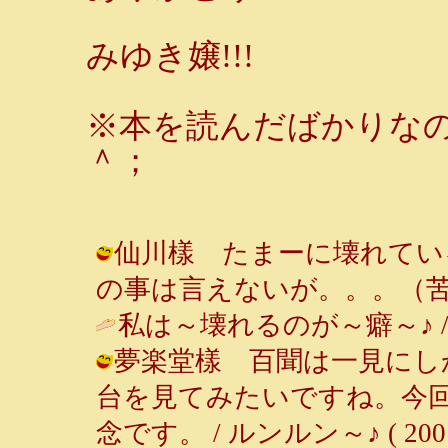
みゆき嬢!!!
※本を読んだばかりな
＾；
仙川樣 たまーに壊れている
の事は言えないが。。。（苦笑） ( 2
私は～壊れるのが～癖～♪ 
夢楽堂樣 百聞は一見にし
台を見てみたいですね。今
念です。 / ルンルン～♪ ( 2001-0