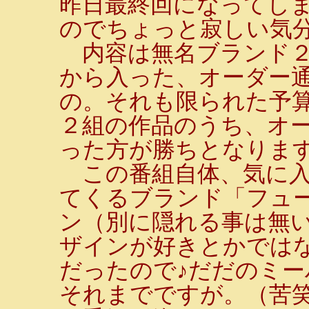
昨日最終回になってし
のでちょっと寂しい気
内容は無名ブランド２
から入った、オーダー
の。それも限られた予
２組の作品のうち、オ
った方が勝ちとなりま
この番組自体、気に入
てくるブランド「フュ
ン（別に隠れる事は無い
ザインが好きとかでは
だったので♪だだのミ
それまでですが。（苦