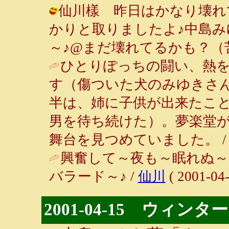
仙川樣 昨日はかなり壊れ
かりと取りましたよ♪中島みゆ
～♪@まだ壊れてるかも？（苦笑） ( 
ひとりぽっちの闘い、熱
す（傷ついた犬のみゆきさ
半は、姉に子供が出来たこ
男を待ち続けた）。夢楽堂
舞台を見つめていました。 
興奮して～夜も～眠れぬ～
バラード～♪ /
仙川
( 2001-04-
2001-04-15 ウィン