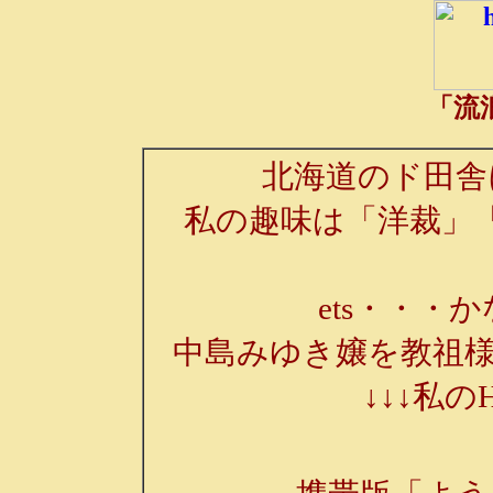
「流
北海道のド田舎
私の趣味は「洋裁」
ets・・・か
中島みゆき嬢を教祖様
↓↓↓私の