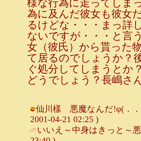
様な行為に走ってしま
為に及んだ彼女も彼女
るけどな・・・まっ詳
ないですが・・・と言
女（彼氏）から貰った
て居るのでしょうか？
ぐ処分してしまうとか
どうでしょう？長嶋さ
仙川樣 悪魔なんだ!φ(．．;
2001-04-21 02:25 )
いいえ～中身はきっと～悪
23:40 )