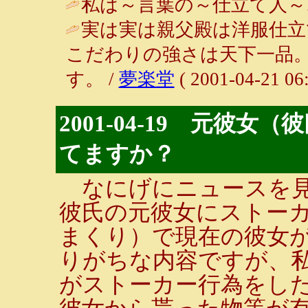
私は～言葉の～仕立て人～
実は実は親父殿は洋服仕立
こだわりの強さは天下一品
す。 /
夢楽堂
( 2001-04-21 06:
2001-04-19 元彼
てますか？
なにげにニュースを見
彼氏の元彼女にストー
まくり）で現在の彼女
りがちな内容ですが、
がストーカー行為をし