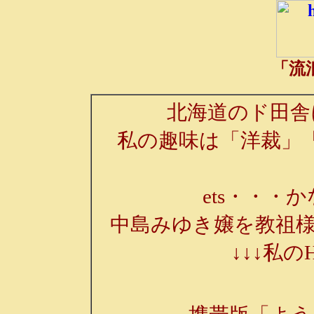
「流
北海道のド田舎
私の趣味は「洋裁」
ets・・・か
中島みゆき嬢を教祖様
↓↓↓私の