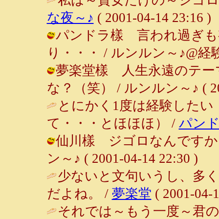
な夜～♪
( 2001-04-14 23:16 )
パンドラ樣 言われ過ぎも
り・・・ / ルンルン～♪@経験者は語る
夢楽堂樣 人生永遠のテーマ
な？（笑） / ルンルン～♪ ( 2001-
とにかく1度は経験したい
て・・・とほほほ） /
パン
仙川樣 ジゴロなんですか～!
ン～♪ ( 2001-04-14 22:30 )
少ないと文句いうし、多
だよね。 /
夢楽堂
( 2001-04-1
それでは～もう一度～君のこ