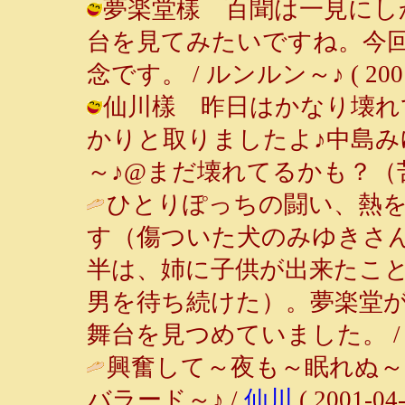
夢楽堂樣 百聞は一見にし
台を見てみたいですね。今
念です。 / ルンルン～♪ ( 2001-0
仙川樣 昨日はかなり壊れ
かりと取りましたよ♪中島みゆ
～♪@まだ壊れてるかも？（苦笑） ( 
ひとりぽっちの闘い、熱
す（傷ついた犬のみゆきさ
半は、姉に子供が出来たこ
男を待ち続けた）。夢楽堂
舞台を見つめていました。 
興奮して～夜も～眠れぬ～
バラード～♪ /
仙川
( 2001-04-