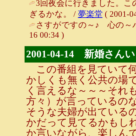
3回夜会に行きました。こ
ぎるかな。 /
夢楽堂
( 2001-04
さすがですの～♪ 心の～バ
16 00:34 )
2001-04-14 新婚さ
この番組を見ていて何
かしくも無く公共の場
く言えるな～～～それ
方々）が言っているの
そうな夫婦が出ている
かだって見てるかもしれ
か言いながら、楽しん