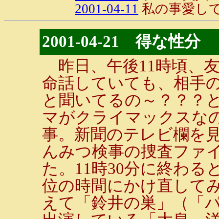
2001-04-11
私の事愛し
2001-04-21 得な性分
昨日、午後11時頃、
命話していても、相手
と聞いてるの～？？？
マがクライマックスな
事。新聞のテレビ欄を
んみつ検事の捜査ファ
た。11時30分に終わ
位の時間にかけ直して
えて「鈴井の巣」（「