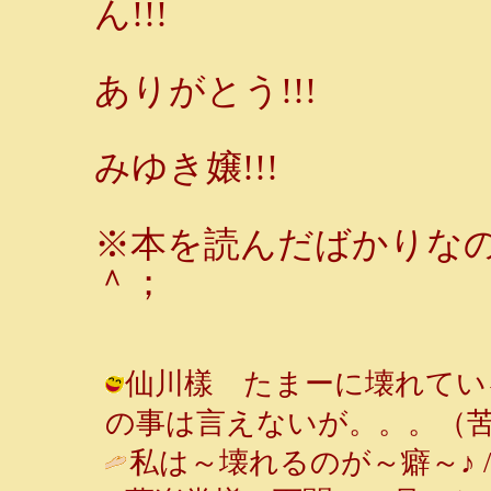
ん!!!
ありがとう!!!
みゆき嬢!!!
※本を読んだばかりな
＾；
仙川樣 たまーに壊れている
の事は言えないが。。。（苦笑） ( 2
私は～壊れるのが～癖～♪ 