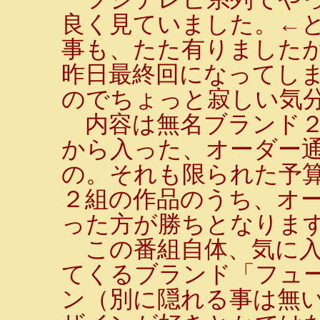
良く見ていました。←
事も、たた有りました
昨日最終回になってし
のでちょっと寂しい気
内容は無名ブランド２
から入った、オーダー
の。それも限られた予
２組の作品のうち、オ
った方が勝ちとなりま
この番組自体、気に入
てくるブランド「フュ
ン（別に隠れる事は無い