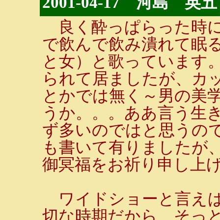
2001-04-17 河島 英五
良く酔っぱらった時に
で飲んで飲み潰れて眠る
と女）と歌っています
られて居ましたが、カ
とかでは無く～男の美学
うか。。。ああ言う生
ず多いのではと思うの
も書いて有りましたが
御冥福をお祈り申し上
ワイドショーと言えば
切な時期だから、そっ