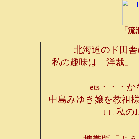
「流
北海道のド田舎
私の趣味は「洋裁」
ets・・・か
中島みゆき嬢を教祖様
↓↓↓私の