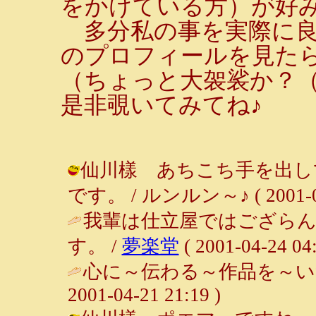
をかけている方）が好
多分私の事を実際に良
のプロフィールを見たら
（ちょっと大袈裟か？
是非覗いてみてね♪
仙川樣 あちこち手を出し
です。 / ルンルン～♪ ( 2001-04-
我輩は仕立屋ではござらん
す。 /
夢楽堂
( 2001-04-24 04:
心に～伝わる～作品を～い
2001-04-21 21:19 )