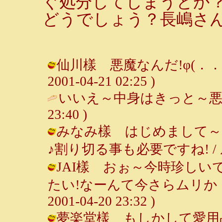
ぐ処分してしまうとか
どうでしょう？長嶋さ
仙川樣 悪魔なんだ!φ(．．;
2001-04-21 02:25 )
いいえ～中身はきっと～悪
23:40 )
みなみ樣 はじめまして～
♪割り切る事も必要ですね! / ルンルン
JAI樣 おぉ～今時珍し
たい!なーんて今さらムリか・
2001-04-20 23:32 )
夢楽堂樣 もしかして愛用品