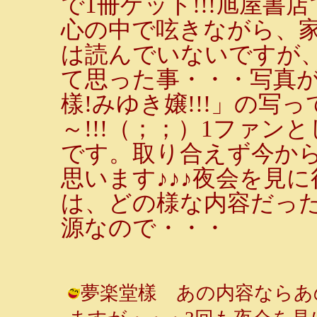
で1冊ゲット!!!旭屋書
心の中で呟きながら、
は読んでいないですが
て思った事・・・写真
樣!みゆき嬢!!!」の写
～!!!（；；）1ファ
です。取り合えず今か
思います♪♪♪夜会を見
は、どの様な内容だっ
源なので・・・
夢楽堂樣 あの内容ならあ