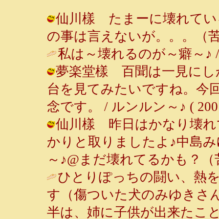
仙川樣 たまーに壊れている
の事は言えないが。。。（苦笑） ( 2
私は～壊れるのが～癖～♪ 
夢楽堂樣 百聞は一見にし
台を見てみたいですね。今
念です。 / ルンルン～♪ ( 2001-0
仙川樣 昨日はかなり壊れ
かりと取りましたよ♪中島みゆ
～♪@まだ壊れてるかも？（苦笑） ( 
ひとりぽっちの闘い、熱
す（傷ついた犬のみゆきさ
半は、姉に子供が出来たこ