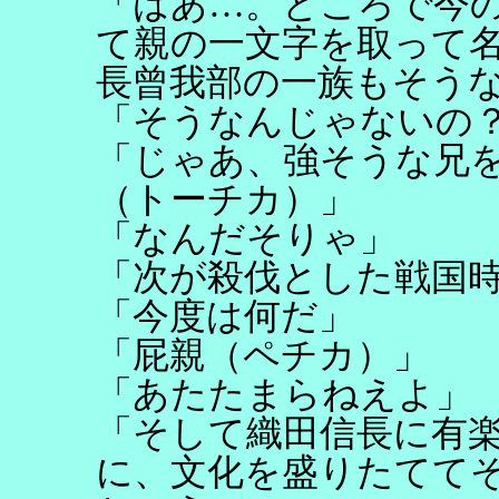
「はあ…。ところで今
て親の一文字を取って
長曾我部の一族もそう
「そうなんじゃないの
「じゃあ、強そうな兄
（トーチカ）」
「なんだそりゃ」
「次が殺伐とした戦国
「今度は何だ」
「屁親（ペチカ）」
「あたたまらねえよ」
「そして織田信長に有
に、文化を盛りたてて