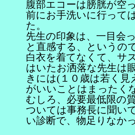
腹部エコーは膀胱が空
前にお手洗いに行って
た。
先生の印象は、一目会
と直感する、というの
白衣を着てなくて、サ
はいたお洒落な先生は
きには(１０歳は若く見
がいいことはまったく
むしろ、必要最低限の
ついては事務長に聞い
い診断で、物足りなか