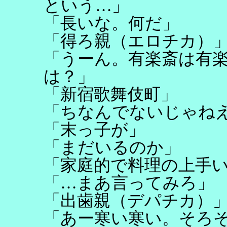
という…」
「長いな。何だ」
「得ろ親（エロチカ）
「うーん。有楽斎は有
は？」
「新宿歌舞伎町」
「ちなんでないじゃね
「末っ子が」
「まだいるのか」
「家庭的で料理の上手
「…まあ言ってみろ」
「出歯親（デパチカ）
「あー寒い寒い。そろ