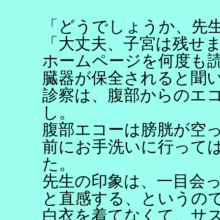
「どうでしょうか、先
「大丈夫、子宮は残せ
ホームページを何度も
臓器が保全されると聞
診察は、腹部からのエ
し。
腹部エコーは膀胱が空
前にお手洗いに行って
た。
先生の印象は、一目会
と直感する、というの
白衣を着てなくて、サ