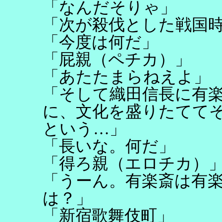
「なんだそりゃ」
「次が殺伐とした戦国
「今度は何だ」
「屁親（ペチカ）」
「あたたまらねえよ」
「そして織田信長に有
に、文化を盛りたてて
という…」
「長いな。何だ」
「得ろ親（エロチカ）
「うーん。有楽斎は有
は？」
「新宿歌舞伎町」