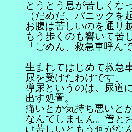
とうとう息が苦しくな
（だめだ、パニックを
お腹は苦しいのを通り
もう歩くのも響いて苦
「ごめん、救急車呼ん
生まれてはじめて救急
尿を受けたわけです。
導尿というのは、尿道
出す処置。
痛いとか気持ち悪いとか
なんてしません。管と
け苦しいともう何がな