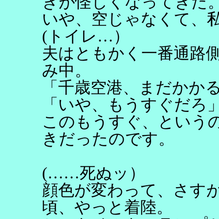
きが怪しくなってきた
いや、空じゃなくて、
(トイレ…）
夫はともかく一番通路
み中。
「千歳空港、まだかか
「いや、もうすぐだろ
このもうすぐ、という
きだったのです。
(……死ぬッ）
顔色が変わって、さす
頃、やっと着陸。