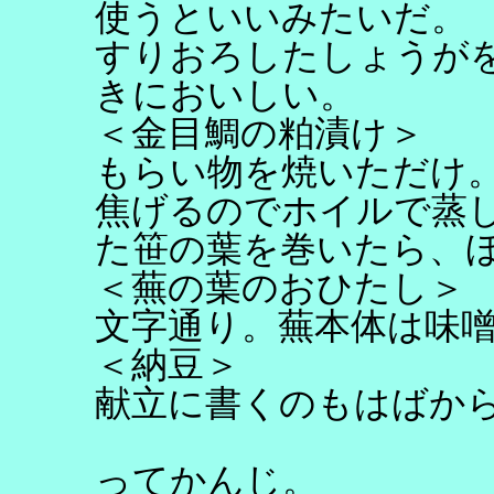
使うといいみたいだ。
すりおろしたしょうが
きにおいしい。
＜金目鯛の粕漬け＞
もらい物を焼いただけ
焦げるのでホイルで蒸
た笹の葉を巻いたら、
＜蕪の葉のおひたし＞
文字通り。蕪本体は味
＜納豆＞
献立に書くのもはばか
ってかんじ。