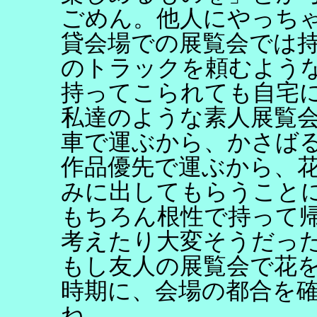
ごめん。他人にやっち
貸会場での展覧会では
のトラックを頼むよう
持ってこられても自宅
私達のような素人展覧
車で運ぶから、かさば
作品優先で運ぶから、
みに出してもらうこと
もちろん根性で持って
考えたり大変そうだっ
もし友人の展覧会で花
時期に、会場の都合を
ね。