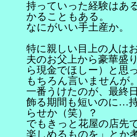
持っていった経験はあ
かることもある。
なにがいい手土産か。
特に親しい目上の人は
夫のお父上から豪華盛り
ら現金でほしー）と思
もちろん言いませんが
一番うけたのが、最終
飾る期間も短いのに…
らせか（笑）？
でもきっと花屋の店先
楽しめるものを」とか