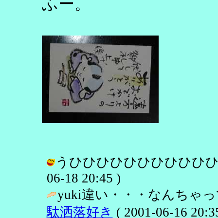
ふー。
うひひひひひひひひひひひ… /
06-18 20:45 )
yuki違い・・・なんちゃ
駄洒落好き
( 2001-06-16 20:35