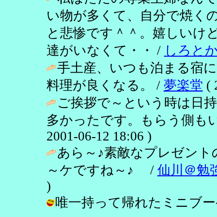
い物が多くて、自分で焼く
と悲惨です＾＾。嬉しいけ
達がいなくて・・ /
しろと
手土産、いつも泊まる宿
料理が良くなる。 /
夢楽堂
( 
ご挨拶で～という時は日
多かったです。もらう側もい
2001-06-12 18:06 )
あら～♪素敵なプレゼント
～ケですね～♪ /
仙川＠勉
)
唯一持って帰れたミニブーケです。 /