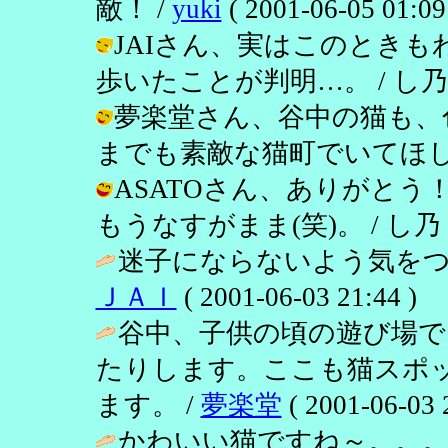
敵！ /
yuki
( 2001-06-05 01:09
JAIさん、実はこのとき
歩いたことが判明…。 / し乃 ( 200
夢楽堂さん、谷中の猫も、
までも素敵な猫町でいてほしい…。 / 
ASATOさん、ありがと
もうなすがまま(笑)。 / し乃 ( 200
迷子にならないよう気をつ
ＪＡＩ
( 2001-06-03 21:44 )
谷中、子供の頃の遊び場
たりします。ここも猫スポ
ます。 /
夢楽堂
( 2001-06-03 
かわいい猫ですね～。。。