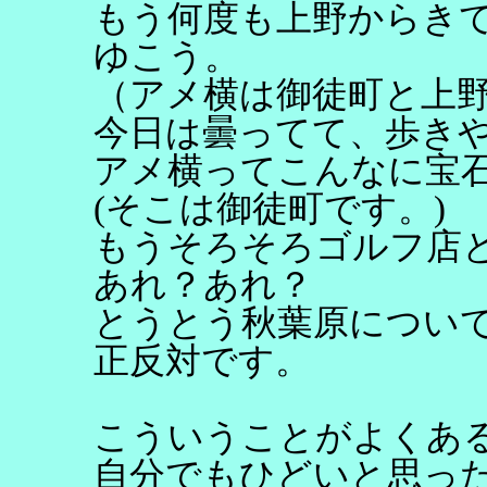
もう何度も上野からき
ゆこう。
（アメ横は御徒町と上
今日は曇ってて、歩き
アメ横ってこんなに宝
(そこは御徒町です。)
もうそろそろゴルフ店
あれ？あれ？
とうとう秋葉原につい
正反対です。
こういうことがよくあ
自分でもひどいと思っ