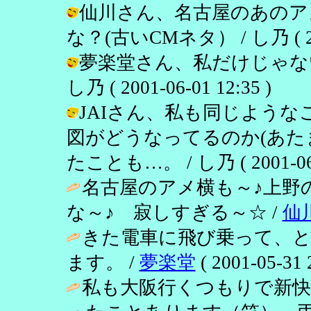
仙川さん、名古屋のあのア
な？(古いCMネタ） / し乃 ( 2001
夢楽堂さん、私だけじゃない
し乃 ( 2001-06-01 12:35 )
JAIさん、私も同じよう
図がどうなってるのか(あ
たことも…。 / し乃 ( 2001-06-0
名古屋のアメ横も～♪上野
な～♪ 寂しすぎる～☆ /
仙
きた電車に飛び乗って、
ます。 /
夢楽堂
( 2001-05-31 
私も大阪行くつもりで新快