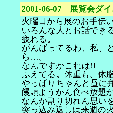
2001-06-07 展覧会
火曜日から展のお手伝
いろんな人とお話でき
疲れる。
がんばってるわ、私、
ら…。
なんですかこれは!!
ふえてる。体重も、体
やっぱりちゃんと昼に
饅頭ようかん食べ放題
なんか割り切れん思い
突っ込み返しは来週の