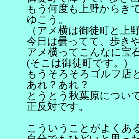
もう何度も上野からき
ゆこう。
（アメ横は御徒町と上
今日は曇ってて、歩き
アメ横ってこんなに宝
(そこは御徒町です。)
もうそろそろゴルフ店
あれ？あれ？
とうとう秋葉原につい
正反対です。
こういうことがよくあ
自分でもひどいと思っ