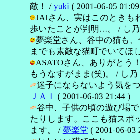
敵！ /
yuki
( 2001-06-05 01:09
JAIさん、実はこのとき
歩いたことが判明…。 / し乃 ( 200
夢楽堂さん、谷中の猫も、
までも素敵な猫町でいてほしい…。 / 
ASATOさん、ありがと
もうなすがまま(笑)。 / し乃 ( 200
迷子にならないよう気をつ
ＪＡＩ
( 2001-06-03 21:44 )
谷中、子供の頃の遊び場
たりします。ここも猫スポ
ます。 /
夢楽堂
( 2001-06-03 