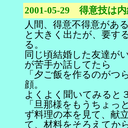
2001-05-29 得意技は
人間、得意不得意があ
と大きく出たが、要す
る。
同じ頃結婚した友達が
が苦手か話してたら
「夕ご飯を作るのがつ
顔。
よくよく聞いてみると
「旦那様をもうちょっ
ず料理の本を見て、献
て、材料をそろえてか