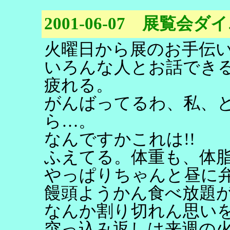
2001-06-07 展覧会
火曜日から展のお手伝
いろんな人とお話でき
疲れる。
がんばってるわ、私、
ら…。
なんですかこれは!!
ふえてる。体重も、体
やっぱりちゃんと昼に
饅頭ようかん食べ放題
なんか割り切れん思い
突っ込み返しは来週の