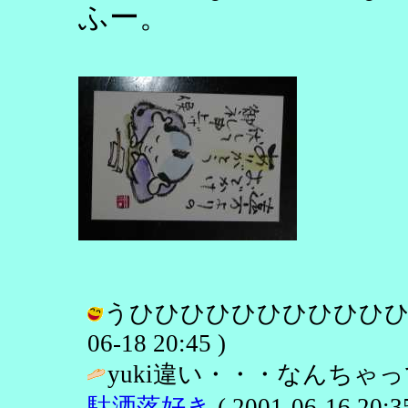
ふー。
うひひひひひひひひひひひ… /
06-18 20:45 )
yuki違い・・・なんちゃ
駄洒落好き
( 2001-06-16 20:35