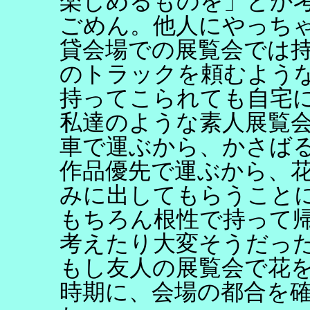
楽しめるものを」とか
ごめん。他人にやっち
貸会場での展覧会では
のトラックを頼むよう
持ってこられても自宅
私達のような素人展覧
車で運ぶから、かさば
作品優先で運ぶから、
みに出してもらうこと
もちろん根性で持って
考えたり大変そうだっ
もし友人の展覧会で花
時期に、会場の都合を