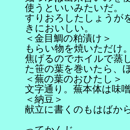
使うといいみたいだ。
すりおろしたしょうが
きにおいしい。
＜金目鯛の粕漬け＞
もらい物を焼いただけ
焦げるのでホイルで蒸
た笹の葉を巻いたら、
＜蕪の葉のおひたし＞
文字通り。蕪本体は味
＜納豆＞
献立に書くのもはばか
ってかんじ。