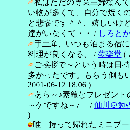
私はただの専業主婦なん
い物が多くて、自分で焼く
と悲惨です＾＾。嬉しいけ
達がいなくて・・ /
しろと
手土産、いつも泊まる宿
料理が良くなる。 /
夢楽堂
( 
ご挨拶で～という時は日
多かったです。もらう側もい
2001-06-12 18:06 )
あら～♪素敵なプレゼント
～ケですね～♪ /
仙川＠勉
)
唯一持って帰れたミニブーケです。 /