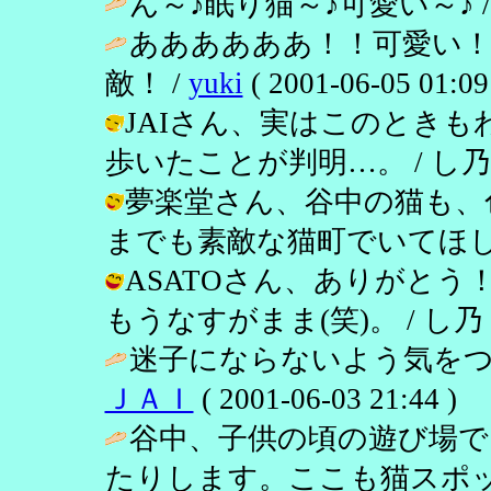
ん～♪眠り猫～♪可愛い～♪ 
ああああああ！！可愛い
敵！ /
yuki
( 2001-06-05 01:09
JAIさん、実はこのとき
歩いたことが判明…。 / し乃 ( 200
夢楽堂さん、谷中の猫も、
までも素敵な猫町でいてほしい…。 / 
ASATOさん、ありがと
もうなすがまま(笑)。 / し乃 ( 200
迷子にならないよう気をつ
ＪＡＩ
( 2001-06-03 21:44 )
谷中、子供の頃の遊び場
たりします。ここも猫スポ