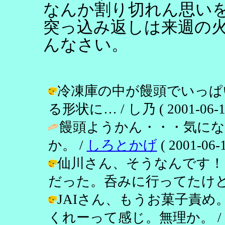
なんか割り切れん思い
突っ込み返しは来週の
んなさい。
冷凍庫の中が饅頭でいっぱ
る形状に… / し乃 ( 2001-06-12 
饅頭ようかん・・・気に
か。 /
しろとかげ
( 2001-06-1
仙川さん、そうなんです！
だった。呑みに行ってたけど。 / し乃 
JAIさん、もうお菓子責
くれーって感じ。無理か。 /