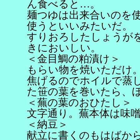
ん食べると…。
麺つゆは出来合いのを
使うといいみたいだ。
すりおろしたしょうが
きにおいしい。
＜金目鯛の粕漬け＞
もらい物を焼いただけ
焦げるのでホイルで蒸
た笹の葉を巻いたら、
＜蕪の葉のおひたし＞
文字通り。蕪本体は味
＜納豆＞
献立に書くのもはばか