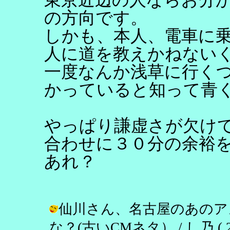
の方向です。
しかも、本人、電車に
人に道を教えかねない
一度なんか浅草に行く
かっていると知って青
やっぱり謙虚さが欠け
合わせに３０分の余裕
あれ？
仙川さん、名古屋のあのア
な？(古いCMネタ） / し乃 ( 2001