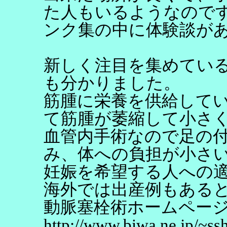
た人もいるようなのです
ンク集の中に体験談があ
新しく注目を集めてい
も分かりました。
筋腫に栄養を供給して
て筋腫が萎縮して小さ
血管内手術なので足の
み、体への負担が小さ
妊娠を希望する人への
海外では出産例もある
動脈塞栓術ホームペー
http://www.biwa.ne.jp/~ss