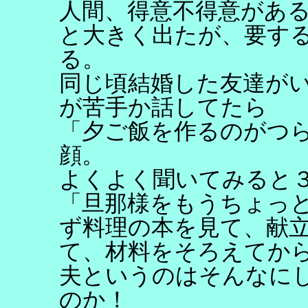
人間、得意不得意があ
と大きく出たが、要す
る。
同じ頃結婚した友達が
が苦手か話してたら
「夕ご飯を作るのがつ
顔。
よくよく聞いてみると
「旦那様をもうちょっ
ず料理の本を見て、献
て、材料をそろえてか
夫というのはそんなに
のか！