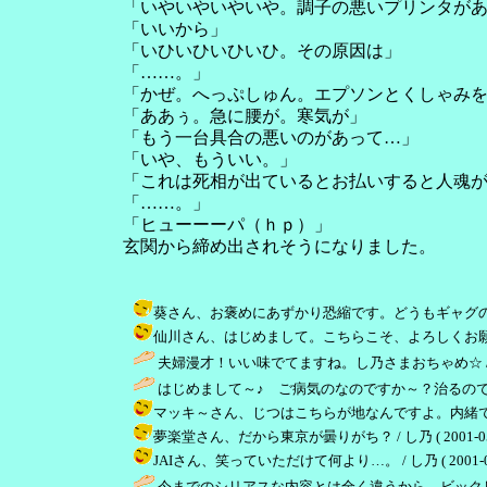
「いやいやいやいや。調子の悪いプリンタが
「いいから」
「いひいひいひいひ。その原因は」
「……。」
「かぜ。へっぷしゅん。エプソンとくしゃみ
「ああぅ。急に腰が。寒気が」
「もう一台具合の悪いのがあって…」
「いや、もういい。」
「これは死相が出ているとお払いすると人魂
「……。」
「ヒューーーパ（ｈｐ）」
玄関から締め出されそうになりました。
葵さん、お褒めにあずかり恐縮です。どうもギャグのセンスがな
仙川さん、はじめまして。こちらこそ、よろしくお願いします。 /
夫婦漫才！いい味でてますね。し乃さまおちゃめ☆ 
はじめまして～♪ ご病気のなのですか～？治るの
マッキ～さん、じつはこちらが地なんですよ。内緒ですが…。 / し
夢楽堂さん、だから東京が曇りがち？ / し乃 ( 2001-05-28
JAIさん、笑っていただけて何より…。 / し乃 ( 2001-05-2
今までのシリアスな内容とは全く違うから、ビックリ