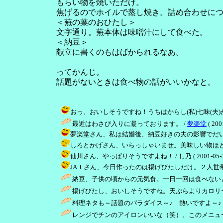
もらい物を焼いただけ。
焦げるのでホイルで蒸し焼き。詰め合わせに
＜蕪の葉のおひたし＞
文字通り。蕪本体は味噌汁にして食べた。
＜納豆＞
献立に書くのもはばかられるなあ。
ってかんじ。
話題がないときは食べ物の話がいいかなと。
おっ、おいしそうですね！うちはからし(私)七味(夫)が多いです。 
最近はわさび入りに凝っております。 /
夢楽堂
( 200
夢楽堂さん、私は結婚後、納豆好きの夫の影響でだいすきになりまし
しろとかげさん、いらっしゃいませ。美味しい物ほどカロリー高
仙川さん、やっぱりそうですよね！ / し乃 ( 2001-05-31 
JAＩさん、今日作ったのは揚げびたしだけ。２人世帯なので、
納豆、子供の頃からの元気食。一日一回は食べないと
揚げびたし、おいしそうですね。天ぷらよりカロリ
料理ネタも～話題のパラダイス～♪ 熱いですよ～♪ 
レンジでチンのアイロンいいな（笑）。このメニュ