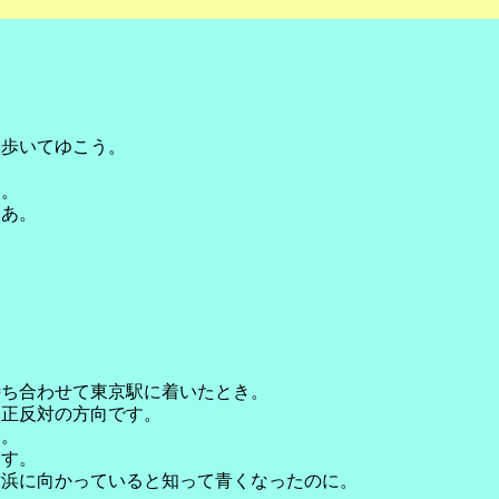
ら歩いてゆこう。
）
て。
なあ。
待ち合わせて東京駅に着いたとき。
く正反対の方向です。
す。
ます。
横浜に向かっていると知って青くなったのに。