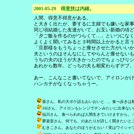
2001-05-29 得意技は内緒。
人間、得意不得意がある。
と大きく出たが、要するに主婦でも嫌いな家
同じ頃結婚した友達がいて、お互い新婚の頃
「夕ご飯を作るのがつらくて…」といつにな
よくよく聞いてみると３時間以上かかると言
「旦那様をもうちょっと痩せさせた方がいい
夫というのはそんなにしてやらんと痩せない
うちの夫のほうが大きかったのでちょっぴり
あれから数年。どっちの夫も相変わらずデブ
あー、こんなこと書いてないで、アイロンか
ハンカチがなくなっちゃうー。
葵さん、私の大ボケ話もおいおいと…。食べ歩きは私も大好き！ /
JAIさん、アイロンもレンジでチンみたいに出来ないのかと思
仙川さん、食べられれば人間生きていけますから。 / し乃＠自分
夢楽堂さん、何でも、のあたりが詳しく聞きたいところ（にやり）。
むきこさん、あなたのほうがえらい！実はワイシャツはクリー