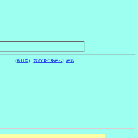
(総目次)
[次の10件を表示]
表紙