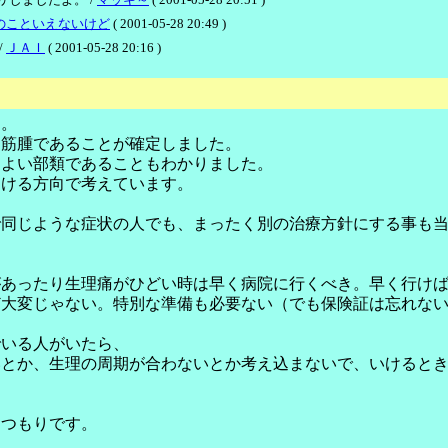
のこといえないけど
( 2001-05-28 20:49 )
/
ＪＡＩ
( 2001-05-28 20:16 )
す。
り筋腫であることが確定しました。
てよい部類であることもわかりました。
受ける方向で考えています。
で同じような症状の人でも、まったく別の治療方針にする事も
があったり生理痛がひどい時は早く病院に行くべき。早く行け
ど大変じゃない。特別な準備も必要ない（でも保険証は忘れな
でいる人がいたら、
いとか、生理の周期が合わないとか考え込まないで、いけると
るつもりです。