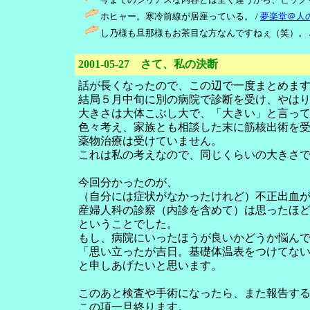
ホヒャー。寒冷前線が居座っている。 /
夢楽堂＠人
し乃様も旦那様もお茶目な方なんですねぇ（笑）。 
2001-05-27 さて、私の決断
話が長くなったので、この辺で一度まとめま
結局５月中旬に別の病院で診断を受け、やは
大きさは大体こぶし大で、「大きい」と言っ
色々考え、家族とも相談した末に筋核出術を
薬物治療は受けていません。
これは私の考えなので、同じくらいの大きさ
今回分かったのが、
（自分には症状がなかったけれど）不正出血
産婦人科の診察（内診を含めて）は思ったほ
ということでした。
もし、病院にいったほうが良いかどうか悩ん
「思い立ったが吉日。基礎体温表をつけてな
と申しあげたいと思います。
このあと検査や手術になったら、また報告す
この項一旦終ります。