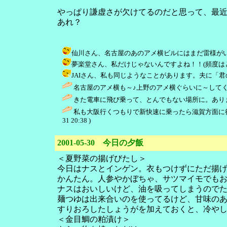
やっぱり謙虚さが欠けてるのだと思って、最
あれ？
仙川さん、名古屋のあのアメ横ビルにはまだ雷様がいるのかな？(古
夢楽堂さん、私だけじゃないんですよね！！(頻度はともかく) / し
JAIさん、私も同じようなことがあります。夫に「君の脳内
名古屋のアメ横も～♪上野のアメ横ぐらいに～してく
きた電車に飛び乗って、とんでもない場所に。ありま
私も大阪行くつもりで新快速に乗ったら滋賀方面に
31 20:38 )
2001-05-30 今日の夕飯
＜夏野菜の揚げびたし＞
今日はナスとインゲン。衣もつけずにただ揚
かんたん。人参やかぼちゃ、サツマイモでも
ナスはおいしいけど、油を吸ってしまうので
麺つゆは出来合いのを使ってるけど、甘味の
すりおろしたしょうがを加えておくと、冷や
＜金目鯛の粕漬け＞