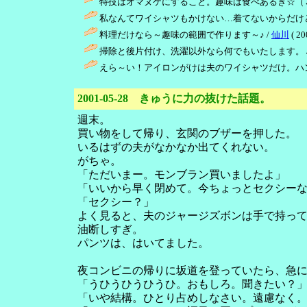
特技はオマヌケにすること。趣味は食べあるき☆（
私なんてワイシャツもかけない…着てないからだけど
料理だけなら～趣味の範囲で作ります～♪ /
仙川
( 20
掃除と後片付け、洗濯以外なら何でもいたします。 
えら～い！アイロンがけは夫のワイシャツだけ。ハ
2001-05-28 きゅうに力の抜けた話題。
週末。
買い物をして帰り、玄関のブザーを押した。
いるはずの夫がなかなか出てくれない。
がちゃ。
「ただいまー。モンブラン買いましたよ」
「いいから早く閉めて。今ちょっとセクシー
「セクシー？」
よく見ると、夫のジャージズボンは手で持っ
油断しすぎ。
パンツは、はいてました。
夜コンビニの帰りに坂道を登っていたら、急
「うひうひうひうひ。おもしろ。聞きたい？
「いや結構。ひとり占めしなさい。遠慮なく