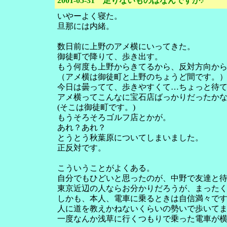
2001-05-31 足りないものはなんですか♪
いやーよく寝た。
旦那には内緒。
数日前に上野のアメ横にいってきた。
御徒町で降りて、歩き出す。
もう何度も上野からきてるから、反対方向か
（アメ横は御徒町と上野のちょうど間です。
今日は曇ってて、歩きやすくて…ちょっと待
アメ横ってこんなに宝石店ばっかりだったか
(そこは御徒町です。)
もうそろそろゴルフ店とかが。
あれ？あれ？
とうとう秋葉原についてしまいました。
正反対です。
こういうことがよくある。
自分でもひどいと思ったのが、中野で友達と
東京近辺の人ならお分かりだろうが、まった
しかも、本人、電車に乗るときは自信満々で
人に道を教えかねないくらいの勢いで歩いて
一度なんか浅草に行くつもりで乗った電車が