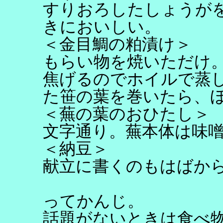
すりおろしたしょうが
きにおいしい。
＜金目鯛の粕漬け＞
もらい物を焼いただけ
焦げるのでホイルで蒸
た笹の葉を巻いたら、
＜蕪の葉のおひたし＞
文字通り。蕪本体は味
＜納豆＞
献立に書くのもはばか
ってかんじ。
話題がないときは食べ