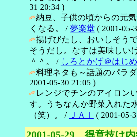
31 20:34 )
納豆、子供の頃からの元気
くなる。 /
夢楽堂
( 2001-05-3
揚げびたし、おいしそう
そうだし。なすは美味しい
＾＾。 /
しろとかげ＠はじ
料理ネタも～話題のパラダイ
2001-05-30 21:05 )
レンジでチンのアイロン
す。うちなんか野菜入れた
（笑）。 /
ＪＡＩ
( 2001-05-3
2001-05-29 得意技は