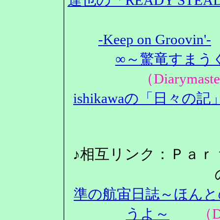
-Keep on Groovin'-
∞～驚竜すまうぐ
（Diarym
ishikawaの「日々の記
♪相互リンク：Ｐａｒ
準の航宙日誌～ほんと
うよ～
（Dia