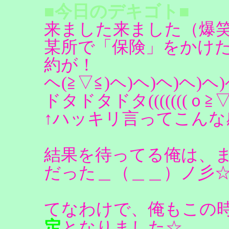
■今日のデキゴト■
来ました来ました（爆
某所で「保険」をかけ
約が！
ヘ(≧▽≦)ヘ)ヘ)ヘ)ヘ
ドタドタドタ(((((((ｏ≧
↑ハッキリ言ってこんな
結果を待ってる俺は、
だった＿（＿＿）ノ彡
てなわけで、俺もこの
定
となりました☆