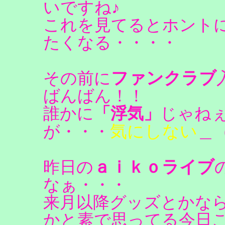
いですね♪
これを見てるとホント
たくなる・・・・
ファンクラブ
その前に
ばんばん！！
誰かに
「浮気」
じゃね
気にしない
が・・・
＿
ａｉｋｏライブ
昨日の
なぁ・・・
来月以降グッズとかな
かと素で思ってる今日