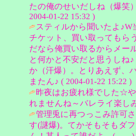
たの俺のせいだしね（爆笑）。
2004-01-22 15:32 )
スティルから聞いたよ♪W
チケット、買い取ってもら
だなら俺買い取るからメール
と何かと不安だと思うしね
か（汗爆）。とりあえず、バ
またん♪ ( 2004-01-22 15:22 )
昨夜はお疲れ様でした☆
れませんね～バレライ楽しみですねっ！ 
管理兎に再つっこみ許可
す(謎爆)。てかそもそもダ
ん！某人って誰だよ＿(＿＿)ノ