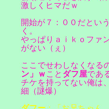
激しくヒマだｗ
開始が７：００だとい
く。
やっぱりａｉｋｏファ
がない（ぇ）
ここでせわしなくなる
ン」ｗ
こと
ダフ屋
であ
チケを持ってない俺は
細（謎爆）
ダフー
：「お兄ちゃん