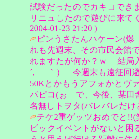
試験だったのでカキコでき
リニュしたので遊びに来てくだ
2004-01-23 21:20 )
ピンうさたんハケーン(爆 
れも先週末、その市民会館で
れますたが何か？ｗ 結局入
´,_ゝ｀） 今週末も遠征回
50Kとかもうアフォかとヴ
パピコ(ぉ で、今後、某田
名無しトヲタ(バレバレだけどｗ ( 2
チケ2重ゲッツおめでと!!
ビックイベントがないと困る