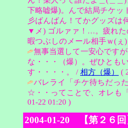
下略嘘爆)。んで結局チケット
彡ばんばん！てかグッズは何
▼メ) ゴルァァ！…。疲れた
暇つぶしのメール相手ｗ(ぇ) ( 200
無事当選して一安心ですが
な・・・（爆）。ぜひとも
す・・・・。 /
相方（爆）
( 
バレライ「チケ待ちだっ
☆・・ってことで、オレも「放置」に
01-22 01:20 )
2004-01-20 【第