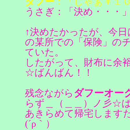
ダフー
：「じゃぁ￥１
うさぎ：「決め・・・
↑決めたかったが、今
の某所での「保険」の
ていた。
したがって、財布に余
☆ばんばん！！
ダフーオー
残念ながら
らず＿（＿＿）ノ彡☆
あきらめて帰宅しますた
(´ρ｀）