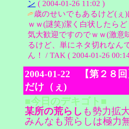
ン
( 2004-01-26 11:02 )
歳のせいでもあるけど(ぇ
ｗｗ(謎笑)潔く白状したらど
気大歓迎ですのでｗｗ(激意
るけど、単にネタ切れなんで
ん！ / TAK ( 2004-01-26 00:14
2004-01-22 【第
だけ（ぇ)
■今日のデキゴト■
某所の荒らし
も勢力拡
みんなも荒らしは極力