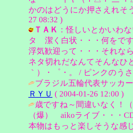
かのはどうにか押さえれそうです。
27 08:32 )
ＴＡＫ
：怪しいとかいわない
タ 潔く白状・・・何をで
浮気歓迎って・・・それな
ネタ切れだなんてそんなひ
｀）・゜・。 / ピンクのうさぎ ( 20
ブラジル五輪代表サッカー
ＲＹＵ
( 2004-01-26 12:00 )
歳ですね～間違いなく！（
（爆） aikoライブ・・・
本物はもっと楽しそうな感じ