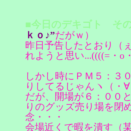
■今日のデキゴト その
ｋｏ♪”
だがｗ）
昨日予告したとおり（
れようと思い...((((=・
しかし時にＰＭ５：３０
りしてるじゃんヽ（・∀
だが、開場が６：００
りのグッズ売り場を閉
念・・・
会場近くで暇を潰す（