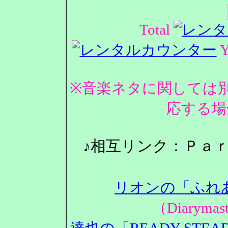
Total
Y
※音楽ネタに関しては
応する場
♪相互リンク：Ｐａ
リオンの「ふれ
（Diarym
達也の「READY STEA