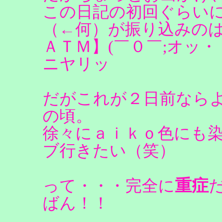
この日記の初回ぐらい
（←何）が振り込みの
ＡＴＭ】(￣０￣;オッ
ニヤリッ
だがこれが２日前なら
の頃。
徐々にａｉｋｏ色にも
ブ行きたい（笑）
重症
って・・・完全に
ばん！！