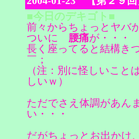
2004-01-23 【第
■今日のデキゴト■
前々からちょっとヤバ
ついに
腰痛
が・・・
長く座ってると結構きつ
￣；
（注：別に怪しいこと
しいｗ）
ただでさえ体調があん
い・・・
だがちょっとお出かけ