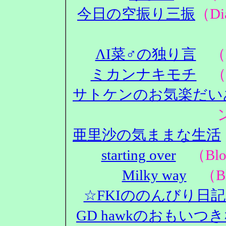
今日の空振り三振
（D
ΛΙ菜♂の独り言
（D
ミカンナキモチ
（D
サトケンのお気楽だい
亜里沙の気ままな生活
starting over
（Blo
Milky way
（Bl
☆FKIののんびり日
GD hawkのおもいつ