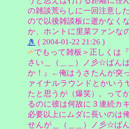
うと思えば行ける距離に住
の雑談荒らしに一回注意し
ので以後雑談板に逝かなく
か、ホントに里菜ファンなの
き
( 2004-01-22 21:26 )
でもって雑板＞正しくは『Ri
さい＿（＿＿）ノ彡☆ばん
か！』←俺はうさたんが突
ァイナルラウンドとかいう
たと思うが（爆笑）。って
るのに彼は何故に３連続カ
必要以上にムダに長いのは
せんが＿（＿＿）ノ彡☆ば