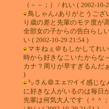
（－－；） / れい ( 2002-10-29 
鳥しゃん♪ありがとうござい
り歳の差と先輩のモテ度が
全部女の子からの告白らしいで
い ( 2002-10-29 21:54 )
マキねぇ＠もしかしてれい
時から好きなこいたからな～
カナ？周りが早すぎるんだぁーっ（笑）
)
㌧さん＠エェ??イイ感じ
に好きな人がいるのは毎日
先輩は何気大人です（＾＾
/ れい ( 2002-10-29 21:51 )