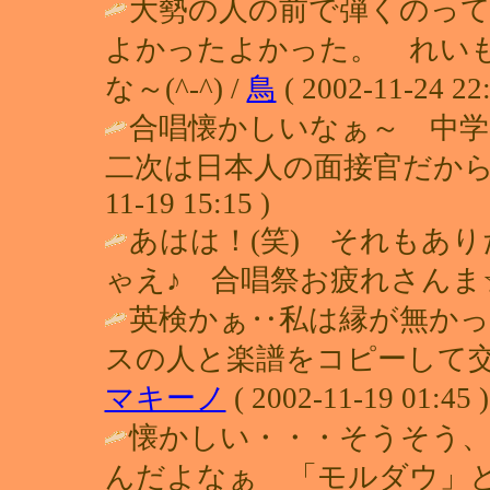
大勢の人の前で弾くのっ
よかったよかった。 れい
な～(^-^) /
鳥
( 2002-11-24 22:
合唱懐かしいなぁ～ 中学の
二次は日本人の面接官だから
11-19 15:15 )
あはは！(笑) それもあ
ゃえ♪ 合唱祭お疲れさんま☆ / みゆ
英検かぁ‥私は縁が無かっ
スの人と楽譜をコピーして交換
マキーノ
( 2002-11-19 01:45 )
懐かしい・・・そうそう
んだよなぁ 「モルダウ」と