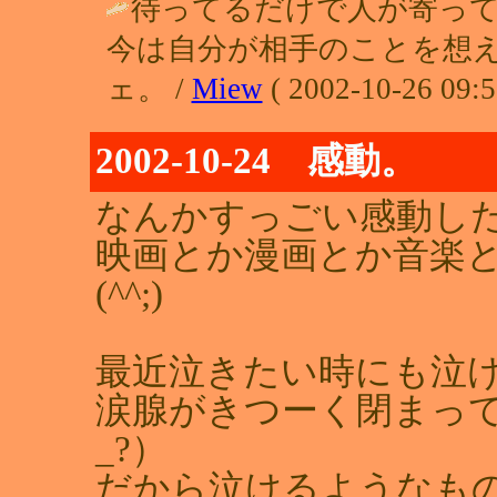
待ってるだけで人が寄っ
今は自分が相手のことを想
ェ。 /
Miew
( 2002-10-26 09:5
2002-10-24 感動。
なんかすっごい感動し
映画とか漫画とか音楽
(^^;)
最近泣きたい時にも泣
涙腺がきつーく閉まっ
_?）
だから泣けるようなも