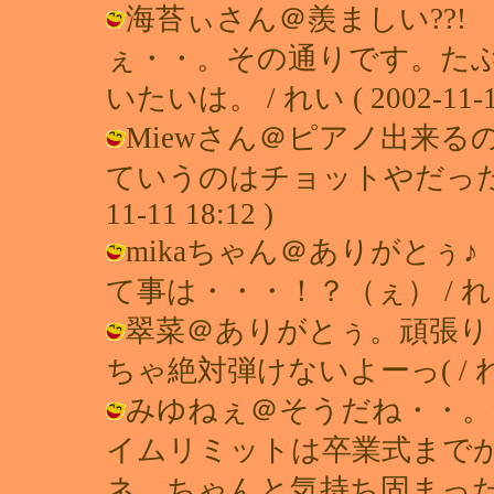
海苔ぃさん＠羨ましい??
ぇ・・。その通りです。た
いたいは。 / れい ( 2002-11-11
Miewさん＠ピアノ出来
ていうのはチョットやだったりす
11-11 18:12 )
mikaちゃん＠ありがと
て事は・・・！？（ぇ） / れい ( 20
翠菜＠ありがとぅ。頑張り
ちゃ絶対弾けないよーっ( / れい ( 2
みゆねぇ＠そうだね・・。
イムリミットは卒業式まで
ネ。ちゃんと気持ち固まっ