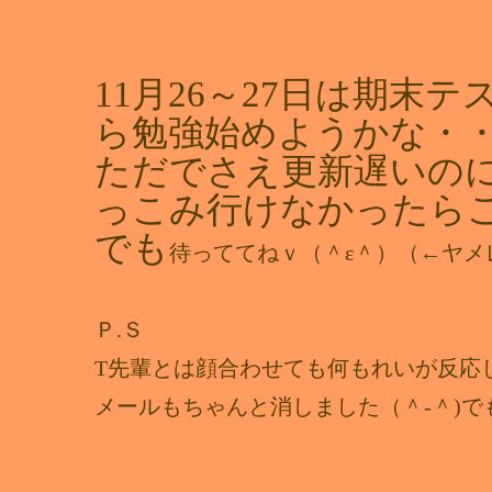
11月26～27日は期末
ら勉強始めようかな・
ただでさえ更新遅いの
っこみ行けなかったらごめ
でも
待っててねｖ（＾ε＾）（←ヤメ
Ｐ.Ｓ
T先輩とは顔合わせても何もれいが反応し
メールもちゃんと消しました（＾-＾)で