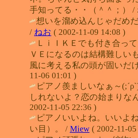
手知ってる・・（＾＾；） / れい ( 
想いを溜め込んじゃだめ
/
ねお
( 2002-11-09 14:08 )
ＬｉＩＫＥでも付き合っ
ＶＥになるのは結構難しい
風に考える私の頭が固いだけな
11-06 01:01 )
ピアノ羨ましいなぁ～(;´ρ`
しれないよ？恋の始まりなん
2002-11-05 22:36 )
ピアノいいよね。いいよ
い目）。 /
Miew
( 2002-11-05 