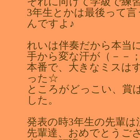
それに向けて学級で練
3年生とかは最後って
んですよ♪
れいは伴奏だから本当
手から変な汗が（－－
本番で、大きなミスは
った☆
ところがどっこい、賞
した。
発表の時3年生の先輩は泣
先輩達、おめでとうご