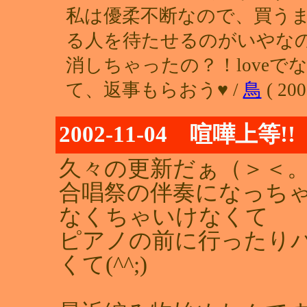
私は優柔不断なので、買う
る人を待たせるのがいやな
消しちゃったの？！loveで
て、返事もらおう♥ /
鳥
( 200
2002-11-04 喧嘩上等
久々の更新だぁ（＞＜。)
合唱祭の伴奏になっちゃ
なくちゃいけなくて
ピアノの前に行ったり
くて(^^;)