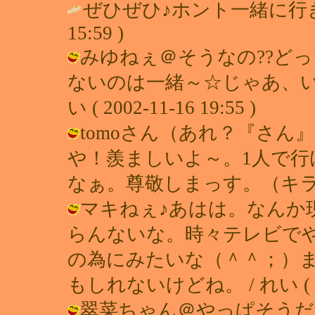
ぜひぜひ♪ホント一緒に行
15:59 )
みゆねぇ＠そうなの??ど
ないのは一緒～☆じゃあ、い
い ( 2002-11-16 19:55 )
tomoさん（あれ？『さん
や！羨ましいよ～。1人で
なぁ。尊敬しまっす。（キラン☆） / 
マキねぇ♪あはは。なんか
らんないな。時々テレビで
の為にみたいな（＾＾；）
もしれないけどね。 / れい ( 2002
翠菜ちゃん＠やっぱそうだ