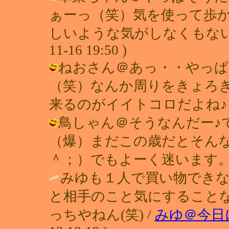
ぁーっ（笑）気を使って歩か
しいような気がしなくもないよう
11-16 19:50 )
ねおさん＠あっ・・やっぱ
（笑）なんか周りをきょろき
来るのがイイトコロだよね♪ / れい (
鳥しゃん＠そうなんだー♪
（爆）まだこの歳だとそん
＾；）でもよーく迷います。 / れい (
みゆも１人で買い物できない
と相手のこと気にすること
っちやねん(笑) /
みゆ＠今日