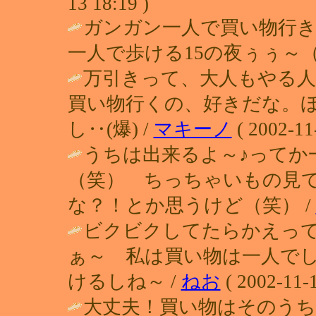
13 18:19 )
ガンガン一人で買い物行
一人で歩ける15の夜ぅぅ～（
万引きって、大人もやる
買い物行くの、好きだな。
し‥(爆) /
マキーノ
( 2002-11
うちは出来るよ～♪ってか
（笑） ちっちゃいもの見
な？！とか思うけど（笑） /
ビクビクしてたらかえっ
ぁ～ 私は買い物は一人で
けるしね～ /
ねお
( 2002-11-1
大丈夫！買い物はそのう