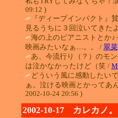
私もTRYしてみなくちゃ！涙腺試し
09:12 )
『ディープインパクト』賛
見るうちに３回泣いてきたよ(
海の上のピアニストとか♪
映画みたいなぁ…。。 /
翠菜
あ、今流行り（？）のモ
は泣かなかったけど（笑 /
M
どういう風に感動したい
ぁ。泣ける映画とかってあん
2002-10-24 20:56 )
2002-10-17 カレカノ。