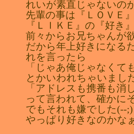
れいが素直じゃないの
先輩の事は『ＬＯＶＥ
『ＬＩＫＥ』の『好き』
前々からお兄ちゃんが
だから年上好きになるだ
れを言ったら
「じゃあ俺じゃなくて
とかいわれちゃいまし
「アドレスも携番も消
って言われて、確かに
でもそれも嫌でした(‐‐;)
やっぱり好きなのかなぁ。