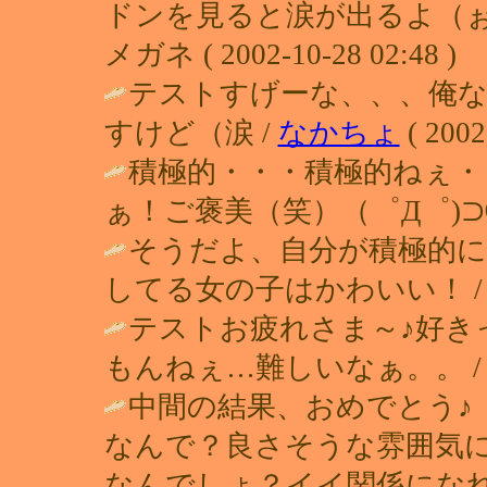
ドンを見ると涙が出るよ（ぉ
メガネ ( 2002-10-28 02:48 )
テストすげーな、、、俺
すけど（涙 /
なかちょ
( 2002
積極的・・・積極的ねぇ・
ぁ！ご褒美（笑）（゜Д゜)⊃⑩
そうだよ、自分が積極的に
してる女の子はかわいい！ 
テストお疲れさま～♪好き
もんねぇ…難しいなぁ。。 
中間の結果、おめでとう♪
なんで？良さそうな雰囲気
なんでしょ？イイ関係になれ