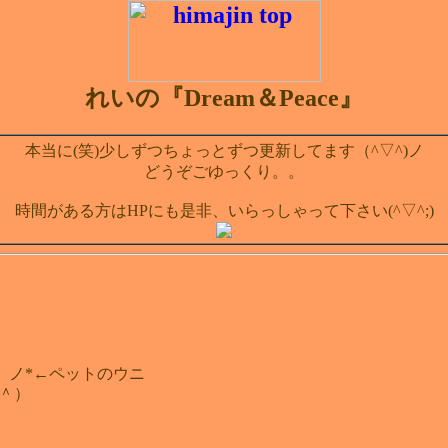
れいの『Dream＆Peace』
本当に(笑)少しずつちょっとずつ更新してます（^▽^)ノ
どうぞごゆっくり。。
時間がある方はHPにも是非、いらっしゃって下さい(^▽^;)
）ノ*←ペットのウニ
＾）