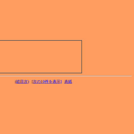
(総目次)
[次の10件を表示]
表紙