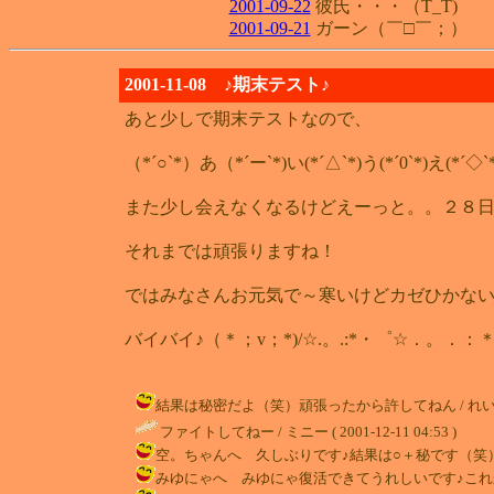
2001-09-22
彼氏・・・（T_T)
2001-09-21
ガーン（￣□￣；）
2001-11-08 ♪期末テスト♪
あと少しで期末テストなので、
（*´○`*）あ（*´ー`*)い(*´△`*)う(*´0`*)え
また少し会えなくなるけどえーっと。。２８
それまでは頑張りますね！
ではみなさんお元気で～寒いけどカゼひかない
バイバイ♪（＊；v；*)/☆.。.:*・゜☆．。
結果は秘密だよ（笑）頑張ったから許してねん / れい ( 2001
ファイトしてねー / ミニー ( 2001-12-11 04:53 )
空。ちゃんへ 久しぶりです♪結果は○＋秘です（笑）これからも遊
みゆにゃへ みゆにゃ復活できてうれしいです♪これからもよろしく