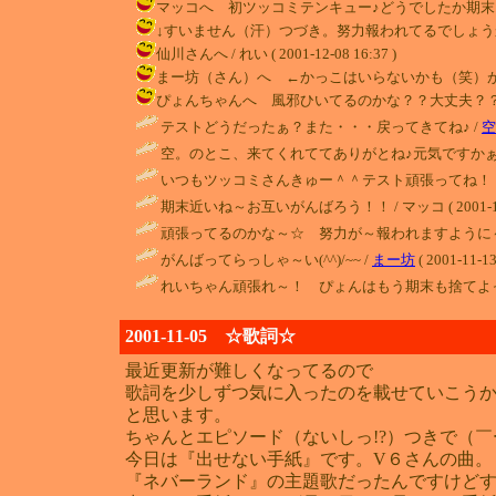
マッコへ 初ツッコミテンキュー♪どうでしたか期末（笑）まぁこ
↓すいません（汗）つづき。努力報われてるでしょうかねぇ・・順位
仙川さんへ / れい ( 2001-12-08 16:37 )
まー坊（さん）へ ←かっこはいらないかも（笑）がんばってき
ぴょんちゃんへ 風邪ひいてるのかな？？大丈夫？？ぴょんちゃ
テストどうだったぁ？また・・・戻ってきてね♪ /
空
空。のとこ、来てくれててありがとね♪元気ですかぁ
いつもツッコミさんきゅー＾＾テスト頑張ってね！！
期末近いね～お互いがんばろう！！ / マッコ ( 2001-11-2
頑張ってるのかな～☆ 努力が～報われますように～
がんばってらっしゃ～い(^^)/~~ /
まー坊
( 2001-11-13
れいちゃん頑張れ～！ ぴょんはもう期末も捨てよっ
2001-11-05 ☆歌詞☆
最近更新が難しくなってるので
歌詞を少しずつ気に入ったのを載せていこう
と思います。
ちゃんとエピソード（ないしっ!?）つきで（
今日は『出せない手紙』です。V６さんの曲。
『ネバーランド』の主題歌だったんですけど