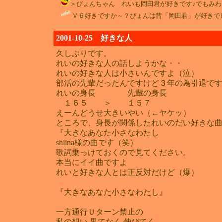
＞ぴょんちゃん れいも岡田君が好きです♪でもみわけ君もいいな～
Ｖ６好きですか～？ぴょんは昔「岡田君」が好きでし
2001-10-25 好きな人
久しぶりです。
れいの好きな人の話しようかな・・
れいの好きな人は小さいんですよ（泣）
部活の先輩だったんですけど３年の為引退です
れいの身長 先輩の身長
１６５ ＞ １５７
えーんどうせ大きいやい（←ヤケッ）
ところで、身長が関係したれいのだい好きな
『大きなあなた小さなわたし
shiina様の曲です（笑）
歌詞乗っけておくので見てください。
本当にイイ曲ですよ
れいと好きな人とは正反対だけど（爆）
『大きなあなた小さなわたし』
一方通行Ｕターン禁止の
私の想い 果てなく 伸びてく