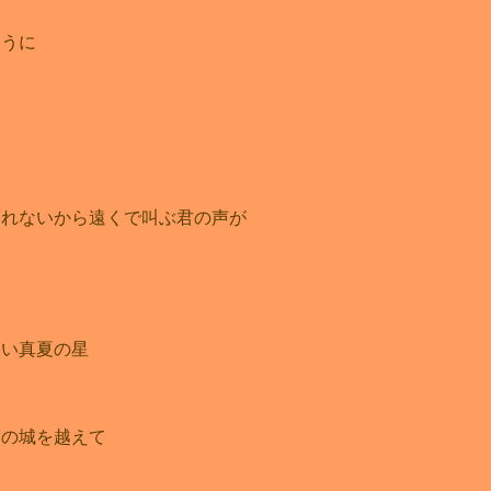
ように
く
られないから遠くで叫ぶ君の声が
ない真夏の星
雲の城を越えて