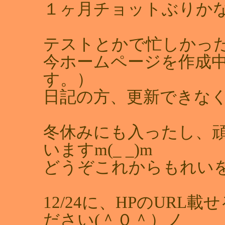
１ヶ月チョットぶりか
テストとかで忙しかっ
今ホームページを作成中で
す。）
日記の方、更新できな
冬休みにも入ったし、
いますm(_ _)m
どうぞこれからもれいを宜
12/24に、HPのUR
ださい(＾０＾）ノ