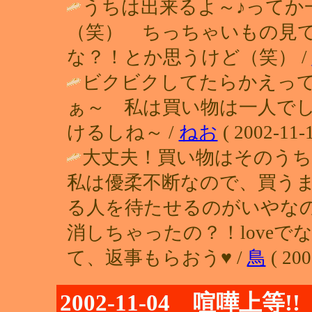
うちは出来るよ～♪ってか
（笑） ちっちゃいもの見
な？！とか思うけど（笑） /
ビクビクしてたらかえっ
ぁ～ 私は買い物は一人で
けるしね～ /
ねお
( 2002-11-1
大丈夫！買い物はそのう
私は優柔不断なので、買う
る人を待たせるのがいやな
消しちゃったの？！loveで
て、返事もらおう♥ /
鳥
( 200
2002-11-04 喧嘩上等