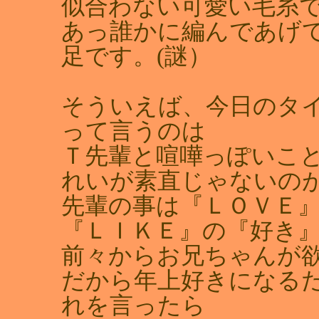
似合わない可愛い毛糸で
あっ誰かに編んであげて
足です。(謎）
そういえば、今日のタイ
って言うのは
Ｔ先輩と喧嘩っぽいことし
れいが素直じゃないの
先輩の事は『ＬＯＶＥ
『ＬＩＫＥ』の『好き』
前々からお兄ちゃんが
だから年上好きになるだ
れを言ったら