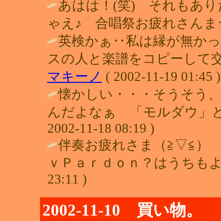
あはは！(笑) それもあ
ゃえ♪ 合唱祭お疲れさんま☆ / みゆ
英検かぁ‥私は縁が無かっ
スの人と楽譜をコピーして交換
マキーノ
( 2002-11-19 01:45 )
懐かしい・・・そうそう
んだよなぁ 「モルダウ」と
2002-11-18 08:19 )
伴奏お疲れさま（≧▽≦）
ｖＰａｒｄｏｎ？はうちもよ
23:11 )
2002-11-10 買い物。