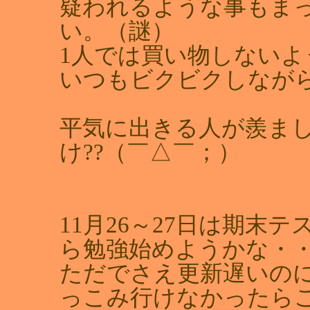
疑われるような事もま
い。（謎）
1人では買い物しないよう
いつもビクビクしなが
平気に出きる人が羨ま
け??（￣△￣；）
11月26～27日は期末
ら勉強始めようかな・
ただでさえ更新遅いの
っこみ行けなかったらごめ