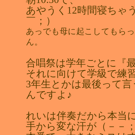
あやうく12時間寝ちゃ
￣；）
あっでも母に起こしてもらっ
ん。
合唱祭は学年ごとに『
それに向けて学級で練
3年生とかは最後って
んですよ♪
れいは伴奏だから本当
手から変な汗が（－－