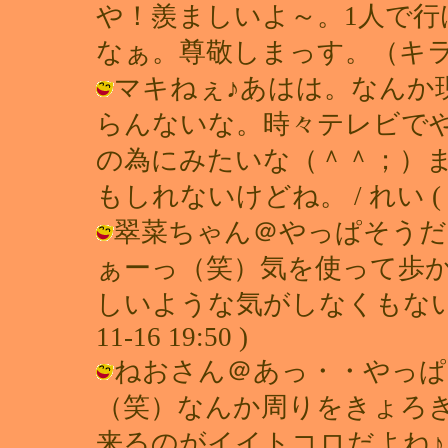
や！羨ましいよ～。1人で
なぁ。尊敬しまっす。（キラン☆） / 
マキねぇ♪あはは。なんか
らんないな。時々テレビで
の為にみたいな（＾＾；）
もしれないけどね。 / れい ( 2002
翠菜ちゃん＠やっぱそうだ
ぁーっ（笑）気を使って歩か
しいような気がしなくもないよう
11-16 19:50 )
ねおさん＠あっ・・やっぱ
（笑）なんか周りをきょろき
来るのがイイトコロだよね♪ / れい (