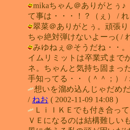
mikaちゃん＠ありがと
て事は・・・！？（ぇ） / れい ( 20
翠菜＠ありがとぅ。頑張り
ちゃ絶対弾けないよーっ( / れい ( 2
みゆねぇ＠そうだね・・。
イムリミットは卒業式まで
ネ。ちゃんと気持ち固まっ
手知ってる・・（＾＾；） / れい ( 
想いを溜め込んじゃだめ
/
ねお
( 2002-11-09 14:08 )
ＬｉＩＫＥでも付き合っ
ＶＥになるのは結構難しい