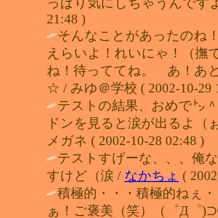
っぱり気にしちゃうんですよね（＾＾
21:48 )
そんなことがあったのね
えらいよ！れいにゃ！（撫
ね！待っててね。 あ！あ
☆ / みゆ＠学校 ( 2002-10-29 1
テストの結果、おめで㌧
ドンを見ると涙が出るよ（ぉ
メガネ ( 2002-10-28 02:48 )
テストすげーな、、、俺
すけど（涙 /
なかちょ
( 2002
積極的・・・積極的ねぇ・
ぁ！ご褒美（笑）（゜Д゜)⊃⑩