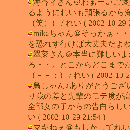
海苔ィさん＠わぁーいご褒
るようにれいも頑張るから海
（笑）） / れい ( 2002-10-29 2
mikaちゃん＠そっかぁ
を恐れず行けば大丈夫だよね？！ / れ
翠菜さん＠本当に難しいよ
ろ・・。どこからどこまで
（－－；） / れい ( 2002-10-29 
鳥しゃん♪ありがとうござい
り歳の差と先輩のモテ度が
全部女の子からの告白らしいで
い ( 2002-10-29 21:54 )
マキねぇ＠もしかしてれい