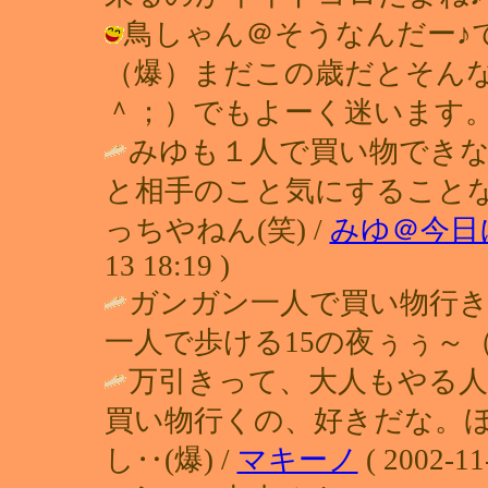
鳥しゃん＠そうなんだー♪
（爆）まだこの歳だとそん
＾；）でもよーく迷います。 / れい (
みゆも１人で買い物できない
と相手のこと気にすること
っちやねん(笑) /
みゆ＠今日
13 18:19 )
ガンガン一人で買い物行
一人で歩ける15の夜ぅぅ～（
万引きって、大人もやる
買い物行くの、好きだな。
し‥(爆) /
マキーノ
( 2002-11