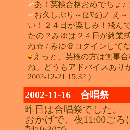
あ！英検合格おめでちょ♪ヾ(^^ )" 
お久しぶり～(≧∇≦)ノ 
い！２４日が楽しみ！飛んで
たの？みゆは２４日が終業式だ
ね☆ / みゆ＠ログインしてないー ( 
えっと、英検の方は無事合
ね。どうもアドバイスありがと
2002-12-21 15:32 )
2002-11-16 合唱祭
昨日は合唱祭でした。
おかげで、夜11:00
朝10:30で、