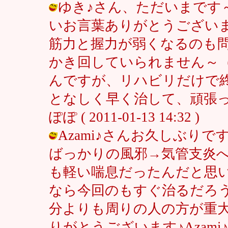
ゆき♪さん、ただいまです
いお言葉ありがとうござい
筋力と握力が弱くなるのも
かき回していられません～
んですが、リハビリだけで終わ
となしく早く治して、頑張っ
ぽぽ ( 2011-01-13 14:32 )
Azami♪さんお久しぶり
ばっかりの風邪→気管支炎
も軽い喘息だったんだと思
なら今回のもすぐ治るだろ
分よりも周りの人の方が重
りがとうございます♪Azam