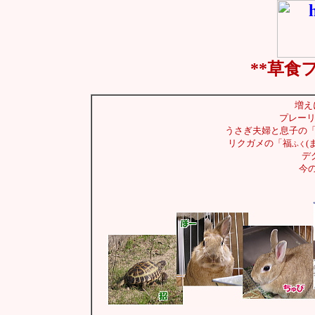
**草食
増え
プレーリ
うさぎ夫婦と息子の「ち
リクガメの「福
(
ふく
デ
今