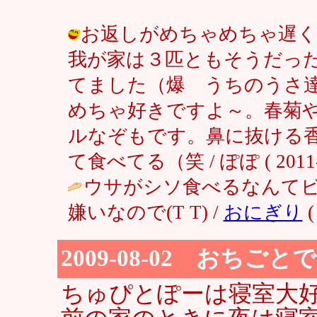
お返しがめちゃめちゃ遅く
我が家は３匹ともそうだっ
てました（爆 うちのうさ
めちゃ好きですよ～。春菊
ルなぞもです。鼻に抜ける
て食べてる（笑 / ぽぽ ( 2011-01
ウサがシソ食べるなんて
嫌いなので(T T) /
おにぎり
(
2009-08-02 おちごと
ちゅぴとぽーは寝室大好