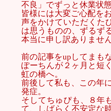
不良」でずっと休業状
皆様には大変ご心配を
声をかけていただくた
は思うものの、ずるず
本当に申し訳ありませ
前の記事をupしてまも
ぽーちんが２ヶ月と短
虹の橋へ。
前後して私も、この年
発症。
そしてちゅぴも、８年
て、しばらく不安定な