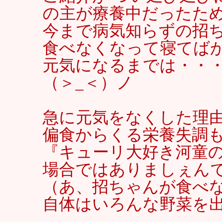
の主が療養中だったため（_
今まで病気知らずの招
食べなくなって寝てば
元気になるまでは・・
（＞_＜）ノ
急に元気をなくした理
偏食からくる栄養失調
『キューリ大好き河童
場合ではありましぇん
（あ、招ちゃんが食べ
自体はいろんな野菜を