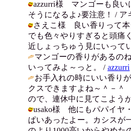
azzurri様 マンゴー
そうになるよ♪要注意！ / アキ ( 20
さえこ様 良い香りって本
でも色々やりすぎると頭痛
近しょっちゅう見にいっているよー / 
マンゴーの香りがあるの
いってみよ～っと。 /
azzurri
お手入れの時にいい香り
クスできますよね～＾－＾
ので、連休中に見てこようか
usako様 他にもパパイ
ぱいあったよー。カシスが
のより1000高いからやめ