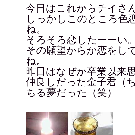
今日はこれからチイさ
しっかしこのところ色
ね。
そろそろ恋したーーい
その願望からか恋をし
ね。
昨日はなぜか卒業以来
仲良しだった金子君（
ちる夢だった（笑）