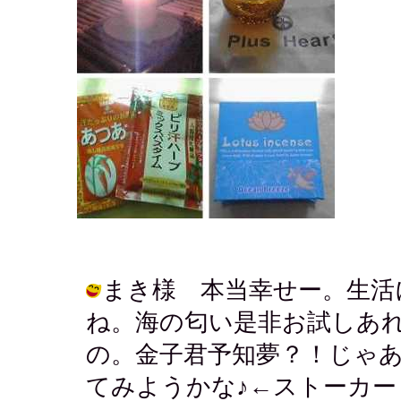
まき様 本当幸せー。生活
ね。海の匂い是非お試しあ
の。金子君予知夢？！じゃ
てみようかな♪←ストーカー / アキ (