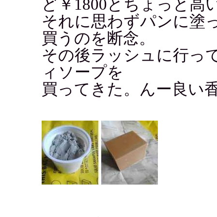
ど￥1800とちょっと高
それに思わずパンに塗
買うのを断念。
その後ラッシュに行っ
ィソープを
買ってきた。んー良い香