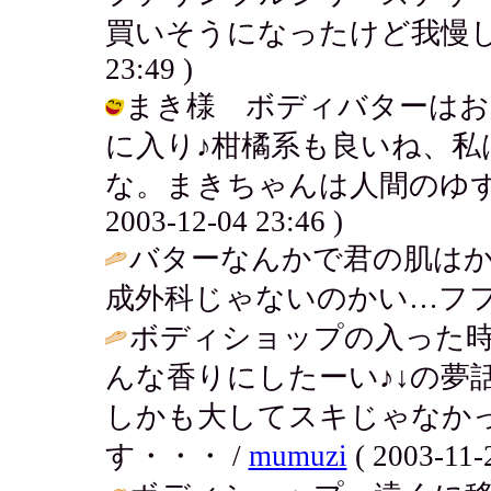
買いそうになったけど我慢してこらえ
23:49 )
まき様 ボディバターはお
に入り♪柑橘系も良いね、
な。まきちゃんは人間のゆずも
2003-12-04 23:46 )
バターなんかで君の肌は
成外科じゃないのかい…フフフ / ばか
ボディショップの入った
んな香りにしたーい♪↓の夢
しかも大してスキじゃなか
す・・・ /
mumuzi
( 2003-11-2