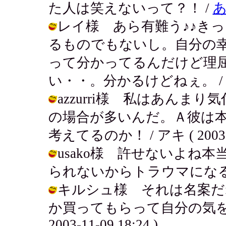
た人は笑えないって？！ /
レイ様 あら有難う♪♪き
るものでもないし。自分の
って分かってるんだけど理
い・・。分かるけどねぇ。 / アキ ( 
azzurri様 私はあん
の場合が多いんだ。Ａ彼は
考えてるのか！ / アキ ( 2003-11
usako様 許せないよね
られないからトラウマになるしね。 / 
キルシュ様 それは名案だ
か買ってもらって自分の気を静
2003-11-09 18:24 )