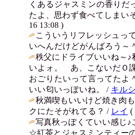
くあるジャスミンの香りだ
たよ、思わず食べてしまいそう・・
16 13:08 )
こういうリフレッシュっ
いへんだけどがんばろう～＾
秩父にドライブいいね～♪
いよォ。 あ、こないだＯ
おごりたいって言ってたよ
いい匂いっぽいね。 /
キル
秋満喫もいいけど焼き肉
クにたそがれてる？ /
レイ
(
写真秋っぽくていい感じ♪
☆紅茶とジャスミンティー