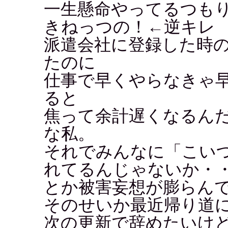
一生懸命やってるつも
きねっつの！←逆キレ
派遣会社に登録した時
たのに
仕事で早くやらなきゃ
ると
焦って余計遅くなるん
な私。
それでみんなに「こい
れてるんじゃないか・
とか被害妄想が膨らん
そのせいか最近帰り道
次の更新で辞めたいけ