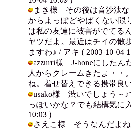
まき様 その後は音沙汰な
からよっぽどやばくない限
は私の友達に被害がでてる
ヤツだよ。最近はチイの散
ますわ♪ / アキ ( 2003-10-04 10
azzurri様 J-hone
人からクレームきたよ・・
ね。着せ替えできる携帯良いね～。 / 
usako様 渋いでしょう
っぽいかな？でも結構気に入ってるよ
10:03 )
さえこ様 そうなんだよね