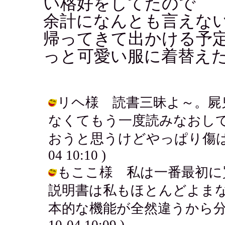
い格好をしてたので
余計になんとも言えな
帰ってきて出かける予
っと可愛い服に着替え
リヘ様 読書三昧よ～。屍
なくてもう一度読みなおし
おうと思うけどやっぱり傷はついち
04 10:10 )
もここ様 私は一番最初に
説明書は私もほとんどよま
本的な機能が全然違うから分かりづ
10-04 10:09 )