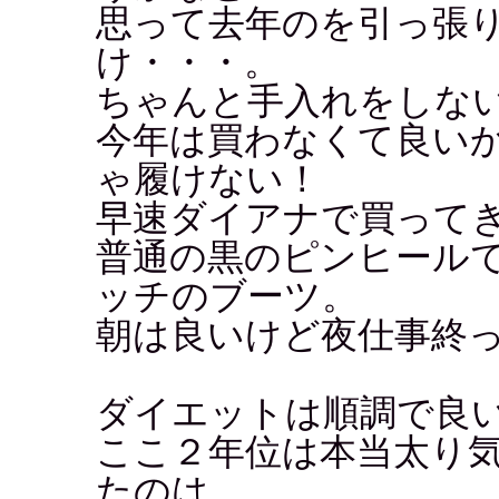
思って去年のを引っ張
け・・・。
ちゃんと手入れをしな
今年は買わなくて良い
ゃ履けない！
早速ダイアナで買って
普通の黒のピンヒール
ッチのブーツ。
朝は良いけど夜仕事終
ダイエットは順調で良
ここ２年位は本当太り
たのは