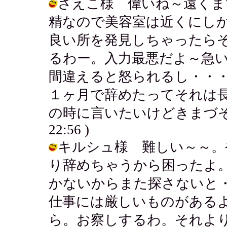
さえこ様 偉いね～遠くま
精なので美容室は近くにし
良い所を発見しちゃったら
るわー。入力最悪だよ～急
間違えると怒られるし・・
１ヶ月で辞めたってそれは
の時に言いたいけどきまづそうでさぁ
22:56 )
キルシュ様 難しい～～。
り辞めちゃうから困ったよ
かないからまた探さないと
仕事には厳しいものがある
ら。お察しするわ。それよ