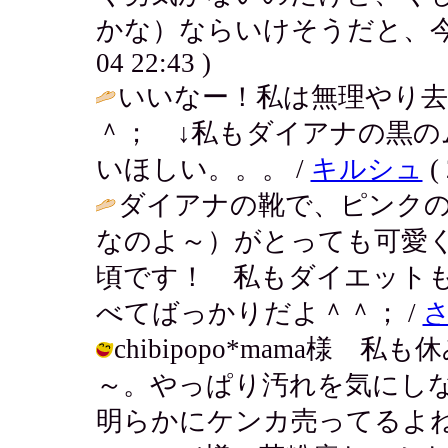
かな）ならいけそうだと、今
04 22:43 )
いいなー！私は無理やり
＾； ↓私もダイアナの黒
いほしい。。。 /
キルシュ
( 
ダイアナの靴で、ピンク
なのよ～）がとっても可愛
頃です！ 私もダイエット
べてばっかりだよ＾＾； /
chibipopo*mama様
～。やっぱり汚れを気にし
明らかにケンカ売ってるよね～。 / ア