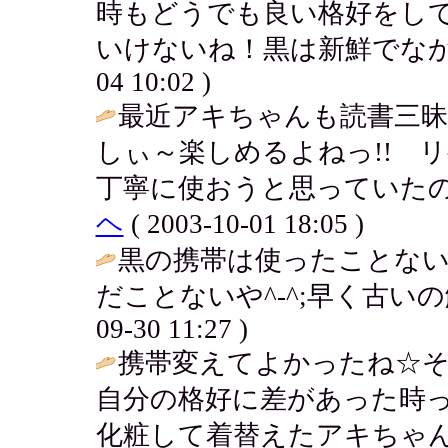
時もどうでも良い格好をし
いけないね！黒は新鮮でなかなかお
04 10:02 )
最近アキちゃんも読書三
しぃ～楽しめるよねっ!! 
丁寧に使おうと思っていたの
ヘ
( 2003-10-01 18:05 )
黒の携帯は使ったことな
だことないや^-^;早く古いの解約
09-30 11:27 )
携帯変えてよかったね☆そ
自分の格好に差があった時
化粧して着替えたアキちゃん