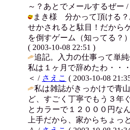
～？あとでメールするぜー / アキ ( 
まき様 分かって頂ける？
せかされると駄目！だから
を倒すゲーム（知ってる？）
( 2003-10-08 22:51 )
追記。入力の仕事って単純
私は１ヶ月で辞めたわ・・
＜ /
さえこ
( 2003-10-08 21:35
私は雑誌がきっかけで青
ど、すごく丁寧でもう３年
とカラーで１２０００円な
上手だから、家からちょっ