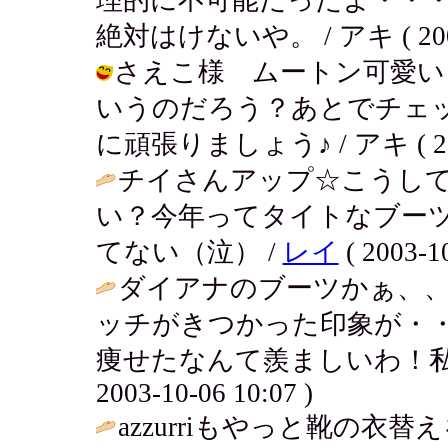
絶対はけないや。 / アキ ( 2003-1
さえこ様 ムートン可愛い
いうのだろう？あとでチェ
に頑張りましょう♪ / アキ ( 2003-
チイさんアップ☆こうし
い？今年ってタイトなブー
てない（泣） /
レイ
( 2003-10
ダイアナのブーツかぁ、
ッチがきつかった印象が・
痩せたなんて羨ましいわ！私
2003-10-06 10:07 )
azzurriもやっと靴の