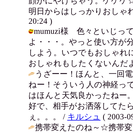
顔がにやけちゃう。ケケケ
明日からはしっかりおしゃれしてこっ
20:24 )
mumuzi様 色々といじ
よ・・・。やっと使い方が
しよう。いつでもおしゃれ
おしゃれもしたくないんだよねぇ。 / 
うざーー！ほんと、一回
ねー！そういう人の神経っ
はほんと天気良かったねー
好で、相手がお洒落してた
ぇ。。。 /
キルシュ
( 2003-09
携帯変えたのね～☆携帯変