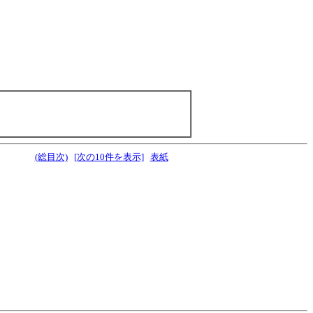
(総目次)
[次の10件を表示]
表紙