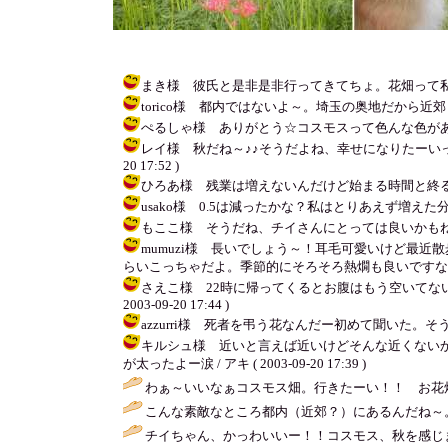
まき様 彼氏と是非是非行ってきてちょ。花畑って私もそそられ
torico様 都内ではないよ～。埼玉の奥地だから近郊と呼ん
ぺるしゃ様 ありがとう☆コスモスって色んな色があってなんか好き
レイ様 秋だね～♪♪そうだよね、幸せになりたーいって
20 17:52 )
ひろあ様 残業は増えないんだけど始まる時間と終る時間が遅
usako様 0.5は減ったかな？私はとりあえず増えた分の2K
もここ様 そうだね、チイさんにとっては良いかもね。ヤツが
mumuzi様 長いでしょう～！耳毛可愛いけど最
らいこっちゃだよ。季節的にそろそろ熱燗も良いですなぁ♪ / アキ (
さえこ様 22時に帰ってくるとお腹はもう空いてな
2003-09-20 17:44 )
azzurri様 死者を弔う花なんだー初めて聞いた。そうい
キルシュ様 近いと言えば近いけどそんな近くない
が太ったよー涙 / アキ ( 2003-09-20 17:39 )
わぁ～いいなぁコスモス畑。行きたーい！！ お花
こんな素敵なところ都内（近郊？）にあるんだね～。
チイちゃん、かっわいいー！！コスモス、秋を感じま