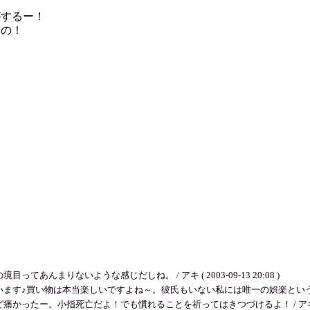
がするー！
なの！
んまりないような感じだしね。 / アキ ( 2003-09-13 20:08 )
買い物は本当楽しいですよね～。彼氏もいない私には唯一の娯楽というかストレス発散かも
ー。小指死亡だよ！でも慣れることを祈ってはきつづけるよ！ / アキ ( 2003-0