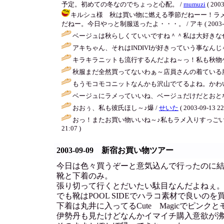
予定。初めての冬なのでちょっと心配。 /
mumuzi
( 2003
キルシュ様 秋は買い物に燃える季節だねーー！ラ
だねー。今日やっと制服送ったよ・・・。 / アキ ( 2003-09-1
ベージュは秋らしくていいですね＾＾私は大好きな
アキちゃん、それはINDIVIが好きっていう事なんじ
キラキラニットも流行するんだよね～っ！私も秋物ゲ
秋服まだ全然買ってないわぁ～店員さんの着ている
もうモコモコニットなんかも沢山でてるよね。かわ
ベージュにラメっていいね、ベージュだけだとおと
おおぅ、私も彼氏ほし～♪爆 /
せいた
( 2003-09-13 22
おっ！またお買い物いいね～♪私もラメ入りすっご
21:07 )
2003-09-09 新宿お買い物ツアー
今日は色々買うぞーと意気込んで行ったのに
靴と下着のみ。
張り切って行くとだいたい駄目なんだよねぇ
でも靴はPOOL SIDEでハラコ素材で良いのを
下着は丸井に入ってるCute Magicでピン
伊勢丹も見たけどなんかイマイチ購入意欲が