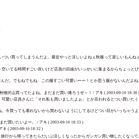
ど
らついつい買ってしまうんだよ。最近やっと涼しいよねぇ秋服って楽しいもんね
てる時間すごい良いけど店員の目線がいっせいに集まるからちょっとびびる・・。適
と好きなんだ。でもねでもね、この服すごい可愛いーー！とか思う服がないんだ
買ってたよね。まだまだ買い捲ろうぜ～！ / アキ ( 2003-09-16 18:38 
可愛い店員さんに「それ私も買いましたよぉ」とか言われるとつい買いたくなっ
買っても着れないから買わないようにしてるけどつい目がいっちゃうよね。そうそう
ー。 / アキ ( 2003-09-16 18:33 )
03-09-16 18:32 )
スキ♪旅行から帰ってきたらだいぶ涼しくなったからガンガン買い物したくなっ