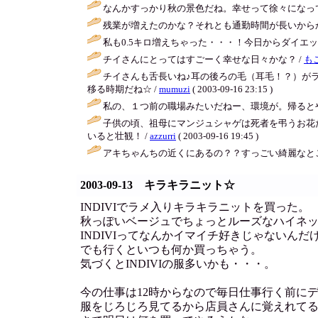
なんかすっかり秋の景色だね。幸せって徐々になっ
残業が増えたのかな？それとも通勤時間が長いから
私も0.5キロ増えちゃった・・・！今日からダイエッ
チイさんにとってはすごーく幸せな日々かな？ /
も
チイさんも舌長いね♪耳の後ろの毛（耳毛！？）が
移る時期だね☆ /
mumuzi
( 2003-09-16 23:15 )
私の、１つ前の職場みたいだねー、環境が。帰ると
子供の頃、祖母にマンジュシャゲは死者を弔うお花
いると壮観！ /
azzurri
( 2003-09-16 19:45 )
アキちゃんちの近くにあるの？？すっごい綺麗なと
2003-09-13 キラキラニット☆
INDIVIでラメ入りキラキラニットを買った。
秋っぽいベージュでちょっとルーズなハイネッ
INDIVIってなんかイマイチ好きじゃないん
でも行くといつも何か買っちゃう。
気づくとINDIVIの服多いかも・・・。
今の仕事は12時からなので毎日仕事行く前に
服をじろじろ見てるから店員さんに覚えれて