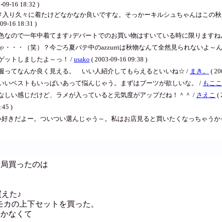
-09-16 18:32 )
メ入り久々に着たけどなかなか良いですな。そっかーキルシュちゃんはこの秋
6 18:31 )
色なので一年中着てます♪デパートでのお買い物はすいている時に限りますねん
ゃ・・・（笑）？今ごろ夏バテ中のazzurriは秋物なんて全然見られないよ～ん
ットしましたよ～っ！ /
usako
( 2003-09-16 09:38 )
服ってなんか良く見える。 いい人紹介してもらえるといいね☆ /
まき。
( 20
いいベストもいっぱいあって悩んじゃう。まずはブーツが欲しいな。 /
もここ
なしい感じだけど、ラメが入っていると元気度がアップだね！＾＾ /
さえこ
( 
:45 )
い好きだよー。ついつい選んじゃう～。私はお店見ると買いたくなっちゃうから
結局買ったのは
。
買えた♪
クとモカの上下セットを買った。
沸かなくて