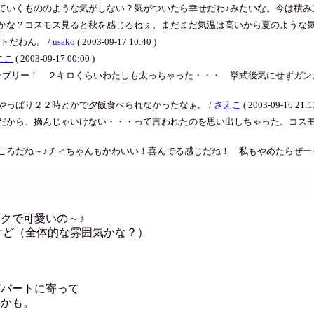
ていくもののような気がしない？気がついたら幸せだわ♪みたいな。今は積み立
かな？コスモス見ると秋を感じるねぇ。まだまだ気温は高いから夏のような気
トだわん。 /
usako
( 2003-09-17 10:40 )
ここ
( 2003-09-17 00:00 )
ラブリー！ ２キロくらいわたしも太っちゃった・・・ 挙式後気にせずガン
やっぱり２２時とかで夕飯食べられなかったなぁ。 /
さえこ
( 2003-09-16 21:1
だから、摘んじゃいけない・・・って言われたのを思い出しちゃった。コス
ころだね～♪チィちゃんもかわいい！喜んでる感じだね！ 私もやめたらぜーっ
クで可愛いの～♪
だけど（全体的な雰囲気かな？）
デパートに寄って
るかも。