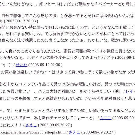
ないんだけどねぇ...。細いヒールはまだまだ無理かな？ベビーカーとか時
、自分で想像してこんな感じの服。とか思ってるとそれには出会わないんだよ
-09-13 20:03 )
がない時に限って欲しいものに出くわす。というかなんでも欲しくなっちゃう。 / アキ
まぁ安いしね。でも新宿まで行かないとないのが私にとってはネック。 / アキ ( 2
色んな方法で検索したのに出てこなかったよぉ。おかしいな。確かに安いね♪♪秋
て良いのにめぐり会うんだよね。家賃と同額の靴？そりゃ気軽に買えないねぇ。どこの靴なの
なぁ。ボディドレの靴今度チェックしてみよっと♪ / アキ ( 2003-09-13 17
д゜） /
せいた
( 2003-09-12 01:30 )
♪お買い物は楽しいですね＾＾はりきって買い物に行って欲しい物がなかった時
ある中からコレっていう品って見つけるの結構難しいけど、見つけた時はホン
ったお買い物ツアー。ハラコ大好き♥細いヒールがうらやましい（涙） /
レイ
欲しいものを想像してると絶対巡り合わないの。だから今年絶対買おうと思う
～。で、たまたまちょっと見たりするとすごい欲しい物があって困るんだよね（
ったりなのですー。私も新作チェックしてこよーっと。 /
もここ
( 2003-09-09 
だねぇ！！ /
さえこ
( 2003-09-09 20:27 )
elleplanete/concept_elle-pla.html /
さえこ
( 2003-09-09 20:27 )