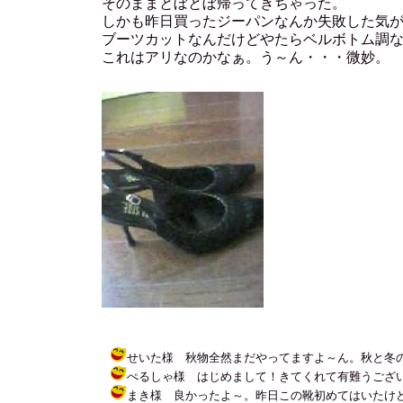
そのままとぼとぼ帰ってきちゃった。
しかも昨日買ったジーパンなんか失敗した気
ブーツカットなんだけどやたらベルボトム調
これはアリなのかなぁ。う～ん・・・微妙。
せいた様 秋物全然まだやってますよ～ん。秋と冬の境目ってあ
ぺるしゃ様 はじめまして！きてくれて有難うございます♪
まき様 良かったよ～。昨日この靴初めてはいたけど痛かった