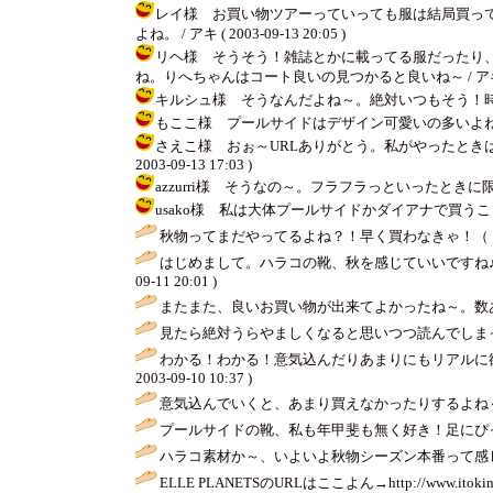
レイ様 お買い物ツアーっていっても服は結局買って
よね。 / アキ ( 2003-09-13 20:05 )
リヘ様 そうそう！雑誌とかに載ってる服だったり
ね。りへちゃんはコート良いの見つかると良いね～ / アキ ( 2003
キルシュ様 そうなんだよね～。絶対いつもそう！時間とお金
もここ様 プールサイドはデザイン可愛いの多いよね。それに
さえこ様 おぉ～URLありがとう。私がやったときは
2003-09-13 17:03 )
azzurri様 そうなの～。フラフラっといったときに限っ
usako様 私は大体プールサイドかダイアナで買うことが多い
秋物ってまだやってるよね？！早く買わなきゃ！（゜
はじめまして。ハラコの靴、秋を感じていいですね
09-11 20:01 )
またまた、良いお買い物が出来てよかったね～。数
見たら絶対うらやましくなると思いつつ読んでしま
わかる！わかる！意気込んだりあまりにもリアルに
2003-09-10 10:37 )
意気込んでいくと、あまり買えなかったりするよね
プールサイドの靴、私も年甲斐も無く好き！足にぴ
ハラコ素材か～、いよいよ秋物シーズン本番って感じ
ELLE PLANETSのURLはここよん→http://www.itokin.co.jp/