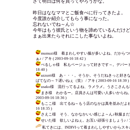
さて明日は何を買ってやろうかな。
昨日はななママとご飯食べに行ってきたよ。
今度誰か紹介してもらう事になった。
忘れないでね～ん☆
今年はもう彼氏という物を諦めているんだけ
まぁ出来たらそれにこした事ないよね。
mumuzi様 着まわしやすい服が多いよね、だか
ぁ♪ / アキ ( 2003-09-16 18:42 )
ぺるしゃ様 私もベージュって好きです～。デパート空い
18:40 )
azzurri様 あ・・・。そうか。そうだねきっ
ばてなの～？遅いねぇ（笑） / アキ ( 2003-09-16 18:39 )
usako様 流行ってるよね、ラメラメ。うさこさんも秋物沢山
まき様 わかるー。店員さんは可愛い人多いからね。
2003-09-16 18:36 )
もここ様 出てるね～もう店のなかは真冬並みだよね。今
16 18:35 )
さえこ様 そう、なかなかいい感じよ～ん♪秋服まだまだ買いたいよ
せいた様 欲しいよねぇ。お互い頑張りましょう♪ / アキ ( 20
私てきには、INDIVIって着まわししやすいから