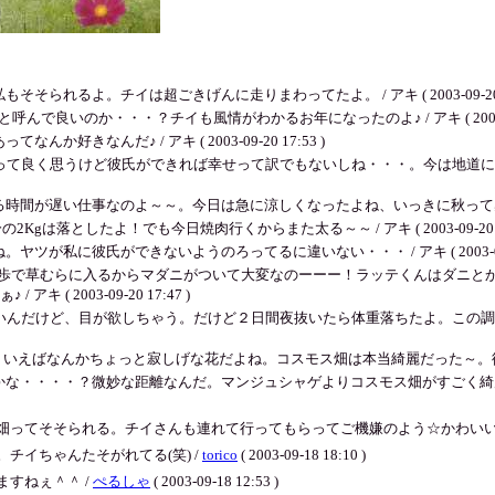
るよ。チイは超ごきげんに走りまわってたよ。 / アキ ( 2003-09-20 17
で良いのか・・・？チイも風情がわかるお年になったのよ♪ / アキ ( 2003-09-2
なんだ♪ / アキ ( 2003-09-20 17:53 )
良く思うけど彼氏ができれば幸せって訳でもないしね・・・。今は地道に生きて行く
い仕事なのよ～～。今日は急に涼しくなったよね、いっきに秋って感じ♪ / アキ ( 
gは落としたよ！でも今日焼肉行くからまた太る～～ / アキ ( 2003-09-20 17
私に彼氏ができないようのろってるに違いない・・・ / アキ ( 2003-09-20 
近散歩で草むらに入るからマダニがついて大変なのーーー！ラッテくんはダニ
 2003-09-20 17:47 )
いんだけど、目が欲しちゃう。だけど２日間夜抜いたら体重落ちたよ。この調子で
えばなんかちょっと寂しげな花だよね。コスモス畑は本当綺麗だった～。彼氏といきたいわー
かな・・・・？微妙な距離なんだ。マンジュシャゲよりコスモス畑がすごく綺
畑ってそそられる。チイさんも連れて行ってもらってご機嫌のよう☆かわいい
チイちゃんたそがれてる(笑) /
torico
( 2003-09-18 18:10 )
すねぇ＾＾ /
ぺるしゃ
( 2003-09-18 12:53 )