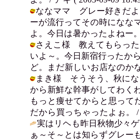
ななママ グレー好きだよ
ーが流行ってその時になな
よ。今日は暑かったよねー。 / アキ (
さえこ様 教えてもらった
いよ～。今日新宿行ったか
ど。まだ新しいお店なのかな。 / アキ
まき様 そうそう、秋にな
から新鮮な幹事がしてわく
もっと痩せてからと思って
だから買っちゃったよぉ。 / アキ ( 
実はリヘも昨日秋物少々ゲ
ぁ～そ～とは知らずグレーも