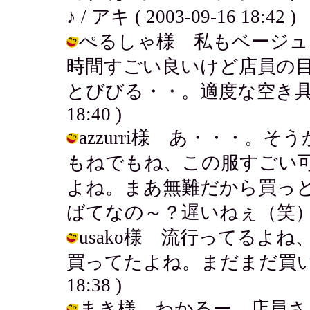
♪ / アキ ( 2003-09-16 18:42 )
ぺるしゃ様 私もベージュ
時間すごい良いけど店員の
とびびる・・。適度な空き具合がいい
18:40 )
azzurri様 あ・・・
もねでもね、この服すごい
よね。まあ無難だから買っ
ばてなの～？遅いねぇ（笑） / アキ (
usako様 流行ってるよ
買ってたよね。まだまだ買い捲ろうぜ
18:38 )
まき様 わかるー。店員さ