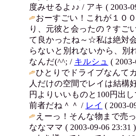
度みせるよ♪♪ / アキ ( 2003-09-
おーすごい！これが１００
り、元彼と会ったの？すご
て良かったね～☆私は絶対
らないと別れないから、別
なんだ(^^; /
キルシュ
( 2003-
ひとりでドライブなんて
人だけの空間でレイは結構好き
円よりいいものと100円出
前者だね＾＾ /
レイ
( 2003-09
えーっ！そんな物まで売っ
ななママ ( 2003-09-06 23:31 )