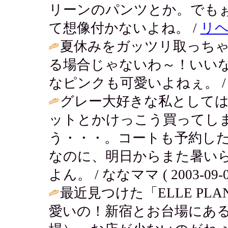
リーンのパンツとか。でも
て想像付かないよね。 /
リ
夏休みをガッツリ取っち
る場合じゃないわ～！いい
なピンクも可愛いよねぇ。 
グレー大好きな私としては
ットとかけっこう買ってし
う・・・。コートも予約し
なのに、明日からまた暑い
よん。 / ななママ ( 2003-09-08
最近見つけた「ELLE PL
愛いの！新宿とお台場にあ