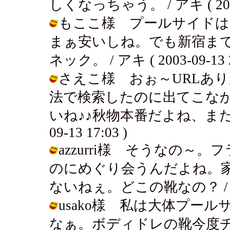
しくなっちゃう。 / アキ ( 2003-0
もここ様 プールサイドは
まぁ安いしね。でも新宿ま
ネック。 / アキ ( 2003-09-13 2
さえこ様 おぉ～URLあ
法で検索したのに出てこな
いね♪♪秋物本番だよね、まだまだ
09-13 17:03 )
azzurri様 そうなの
のにめぐり会うんだよね。
ないねぇ。どこの靴なの？ / アキ ( 
usako様 私は大体プー
なぁ。ボディドレの靴今度チェック