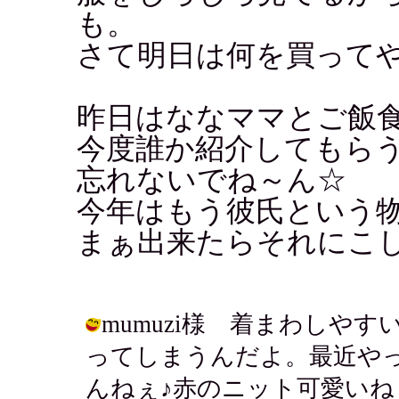
も。
さて明日は何を買って
昨日はななママとご飯
今度誰か紹介してもら
忘れないでね～ん☆
今年はもう彼氏という
まぁ出来たらそれにこ
mumuzi様 着まわしや
ってしまうんだよ。最近や
んねぇ♪赤のニット可愛い