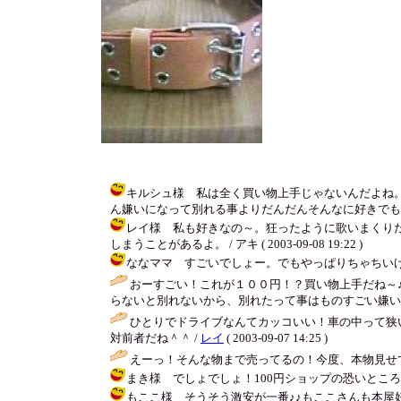
キルシュ様 私は全く買い物上手じゃないんだよね
ん嫌いになって別れる事よりだんだんそんなに好きでもなくなって
レイ様 私も好きなの～。狂ったように歌いまくりだ
しまうことがあるよ。 / アキ ( 2003-09-08 19:22 )
ななママ すごいでしょー。でもやっぱりちゃちいけどね！今度みせ
おーすごい！これが１００円！？買い物上手だね～
らないと別れないから、別れたって事はものすごい嫌いって
ひとりでドライブなんてカッコいい！車の中って狭い
対前者だね＾＾ /
レイ
( 2003-09-07 14:25 )
えーっ！そんな物まで売ってるの！今度、本物見せてよー。 / な
まき様 でしょでしょ！100円ショップの恐いところは全く必
もここ様 そうそう激安が一番♪♪もここさんも本屋好きなんだ