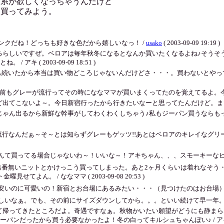
茶系が欲しくなっちゃうんだけど
を買ってみよう。
ンクだね！どっちも好きな色だから嬉しいなっ！ /
usako
( 2003-09-09 19:19 )
るらしいですぜ。ベロアは毎年秋冬になるとなんか買いたくなるよね♪そうそ
( 2003-09-09 18:51 )
ヶ月半も続いたから本当は買い物どころじゃないんだけどさ・・・。買わないと
レーが流行ってその時にななママが買いまくってたのを覚えてるよ。今日は暑かったよねー
ないよ～。今日新宿行ったから行きたいなーと思ってたんだけど。まだ新しいお店なのかな
じゃん出るから新鮮な幹事がしてわくわくしちゃう♪私もジーパン買うならも
流行なんだぁ～そ～とは知らずグレーもゲッツ!!あとはベロアのキレイなグ
んて買ってる場合じゃないわ～！いいな～！アキちゃん、、、スモーキーなピ
出番無いニットとかけっこう買ってしまった。あと2ヶ月くらいは着れなそう
ん。 / ななママ ( 2003-09-08 20:53 )
なり安いのに可愛いの！新宿とお台場にあるみたい・・・（見つけたのはお台場）、お
しいなぁ。でも、その前にサイズダウンしてから。。。といい続けて早一年。
て帰ってきたところだよ。奇遇ですなぁ。秋物かいたい願望がどうにも静まら
たから買う必要なかったよ！冬の白ってキルシュちゃんぽい♪ / アキ ( 2003-0