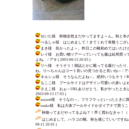
せいた様 秋物全然まだやってますよ～ん。秋と冬の境目ってあ
ぺるしゃ様 はじめまして！きてくれて有難うございます♪
まき様 良かったよ～。昨日この靴初めてはいたけど痛かった
レイ様 お買い物ツアーっていっても服は結局買って
よね。 / アキ ( 2003-09-13 20:05 )
リヘ様 そうそう！雑誌とかに載ってる服だったり
ね。りへちゃんはコート良いの見つかると良いね～ / アキ ( 2003
キルシュ様 そうなんだよね～。絶対いつもそう！時間とお金
もここ様 プールサイドはデザイン可愛いの多いよね。それに
さえこ様 おぉ～URLありがとう。私がやったときは
2003-09-13 17:03 )
azzurri様 そうなの～。フラフラっといったときに限っ
usako様 私は大体プールサイドかダイアナで買うことが多い
秋物ってまだやってるよね？！早く買わなきゃ！（゜
はじめまして。ハラコの靴、秋を感じていいですね
09-11 20:01 )