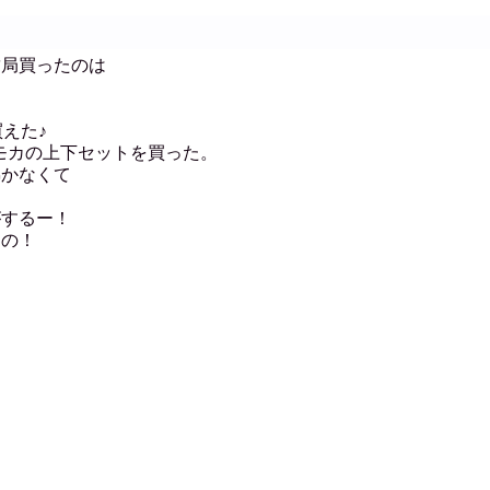
結局買ったのは
。
買えた♪
クとモカの上下セットを買った。
沸かなくて
がするー！
なの！