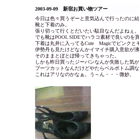
2003-09-09 新宿お買い物ツアー
今日は色々買うぞーと意気込んで行ったのに
靴と下着のみ。
張り切って行くとだいたい駄目なんだよねぇ
でも靴はPOOL SIDEでハラコ素材で良いのを
下着は丸井に入ってるCute Magicでピン
伊勢丹も見たけどなんかイマイチ購入意欲が
そのままとぼとぼ帰ってきちゃった。
しかも昨日買ったジーパンなんか失敗した気
ブーツカットなんだけどやたらベルボトム調
これはアリなのかなぁ。う～ん・・・微妙。