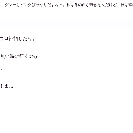
と、グレーとピンクばっかりだよね～。私は冬の白が好きなんだけど、秋は確
ウロ徘徊したり。
の無い時に行くのが
の。
だしねぇ。