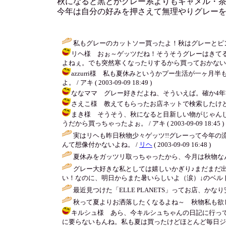
秋になると黒とかグレー系よりもキャメル・
今年は自分の好みを押さえて無理やりグレー
私もグレーのカットソー買ったよ！秋はグレーとピ
リヘ様 おぉ～ゲッツだね！そうそうグレーはきて
よねぇ。でも突然寒くなったりするから買っておかないとね。 / アキ 
azzurri様 私も夏休みというかプー生活が一
よ。 / アキ ( 2003-09-09 18:49 )
ななママ グレー好きだよね、そういえば。確か4年前もグ
さえこ様 教えてもらったお店ネットで検索したけど出てこ
まき様 そうそう、秋になると目新しい物がじゃん
うだから買っちゃったよぉ。 / アキ ( 2003-09-09 18:45 )
実はリヘも昨日秋物少々ゲッツ!!グレーって今年の
んて想像付かないよね。 /
リヘ
( 2003-09-09 16:48 )
夏休みをガッツリ取っちゃったから、今月は秋物な
グレー大好きな私としては嬉しいかぎり♪まだまだ
い！なのに、明日からまた暑いらしいよ（涙）↓のベルト金曜見せてよ
最近見つけた「ELLE PLANETS」ってお店、か
秋って夏よりお洒落したくなるよね～ 秋物私も欲
キルシュ様 あら、今キルシュちゃんの日記に行っ
に要らないもんね。私も夏は買ったけどほとんど毎日ジーパンだっ