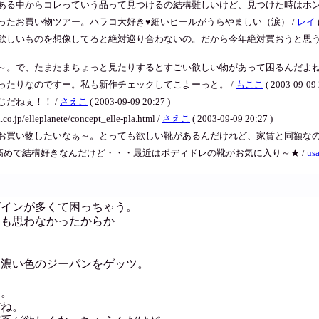
ある中からコレっていう品って見つけるの結構難しいけど、見つけた時はホン
ったお買い物ツアー。ハラコ大好き♥細いヒールがうらやましい（涙） /
レイ
欲しいものを想像してると絶対巡り合わないの。だから今年絶対買おうと思う
～。で、たまたまちょっと見たりするとすごい欲しい物があって困るんだよね（
ったりなのですー。私も新作チェックしてこよーっと。 /
もここ
( 2003-09-09 
だねぇ！！ /
さえこ
( 2003-09-09 20:27 )
elleplanete/concept_elle-pla.html /
さえこ
( 2003-09-09 20:27 )
お買い物したいなぁ～。とっても欲しい靴があるんだけれど、家賃と同額なの
が高めで結構好きなんだけど・・・最近はボディドレの靴がお気に入り～★ /
us
ザインが多くて困っちゃう。
とも思わなかったからか
と濃い色のジーパンをゲッツ。
な。
だね。