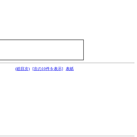
(総目次)
[次の10件を表示]
表紙