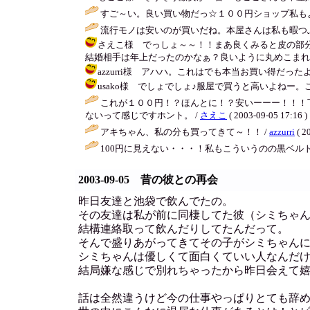
すご～い。良い買い物だっ☆１００円ショップ私もよ
流行モノは安いのが買いだね。本屋さんは私も暇つぶ
さえこ様 でっしょ～～！！まあ良くみると皮の部
結婚相手は年上だったのかなぁ？良いように丸めこまれたんじゃ・
azzurri様 アハハ。これはでも本当お買い得だったよ！ルンルン♪
usako様 でしょでしょ♪服屋で買うと高いよねー。こんな今
これが１００円！？ほんとに！？安いーーー！！！
ないって感じですホント。 /
さえこ
( 2003-09-05 17:16 )
アキちゃん、私の分も買ってきて～！！ /
azzurri
( 2
100円に見えない・・・！私もこういうのの黒ベルト買
2003-09-05 昔の彼との再会
昨日友達と池袋で飲んでたの。
その友達は私が前に同棲してた彼（シミちゃ
結構連絡取って飲んだりしてたんだって。
そんで盛りあがってきてその子がシミちゃん
シミちゃんは優しくて面白くていい人なんだ
結局嫌な感じで別れちゃったから昨日会えて
話は全然違うけど今の仕事やっぱりとても辞めた