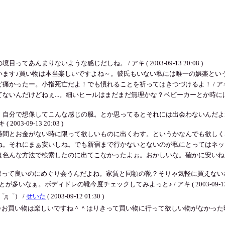
んまりないような感じだしね。 / アキ ( 2003-09-13 20:08 )
買い物は本当楽しいですよね～。彼氏もいない私には唯一の娯楽というかストレス発散かも
ー。小指死亡だよ！でも慣れることを祈ってはきつづけるよ！ / アキ ( 2003-0
ないんだけどねぇ...。細いヒールはまだまだ無理かな？ベビーカーとか時
、自分で想像してこんな感じの服。とか思ってるとそれには出会わないんだよ
-09-13 20:03 )
がない時に限って欲しいものに出くわす。というかなんでも欲しくなっちゃう。 / アキ
まぁ安いしね。でも新宿まで行かないとないのが私にとってはネック。 / アキ ( 2
色んな方法で検索したのに出てこなかったよぉ。おかしいな。確かに安いね♪♪秋
て良いのにめぐり会うんだよね。家賃と同額の靴？そりゃ気軽に買えないねぇ。どこの靴なの
なぁ。ボディドレの靴今度チェックしてみよっと♪ / アキ ( 2003-09-13 17
д゜） /
せいた
( 2003-09-12 01:30 )
♪お買い物は楽しいですね＾＾はりきって買い物に行って欲しい物がなかった時