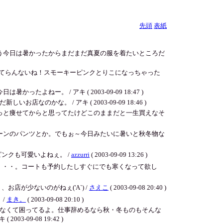
先頭
表紙
う今日は暑かったからまだまだ真夏の服を着たいところだ
やってらんないね！スモーキーピンクとりこになっちゃった
。 / アキ ( 2003-09-09 18:47 )
。 / アキ ( 2003-09-09 18:46 )
っと痩せてからと思ってたけどこのままだと一生買えなそ
リーンのパンツとか。でもぉ～今日みたいに暑いと秋冬物な
ンクも可愛いよねぇ。 /
azzurri
( 2003-09-09 13:26 )
・・・。コートも予約したしすぐにでも寒くなって欲し
店が少ないのがねぇ('A`) /
さえこ
( 2003-09-08 20:40 )
 /
まき。
( 2003-09-08 20:10 )
なくて困ってるよ。仕事辞めるなら秋・冬ものもそんな
9-08 19:42 )