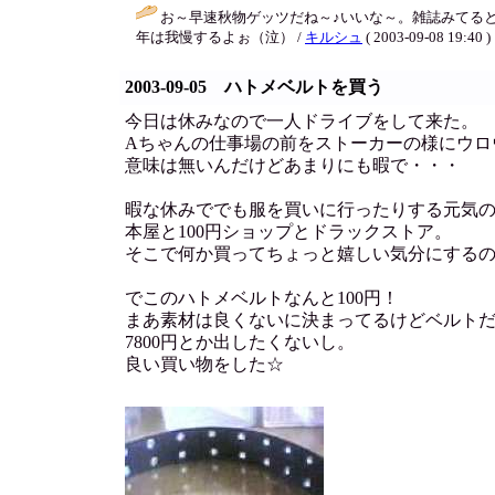
お～早速秋物ゲッツだね～♪いいな～。雑誌みてる
年は我慢するよぉ（泣） /
キルシュ
( 2003-09-08 19:40 )
2003-09-05 ハトメベルトを買う
今日は休みなので一人ドライブをして来た。
Aちゃんの仕事場の前をストーカーの様にウロ
意味は無いんだけどあまりにも暇で・・・
暇な休みででも服を買いに行ったりする元気
本屋と100円ショップとドラックストア。
そこで何か買ってちょっと嬉しい気分にする
でこのハトメベルトなんと100円！
まあ素材は良くないに決まってるけどベルト
7800円とか出したくないし。
良い買い物をした☆