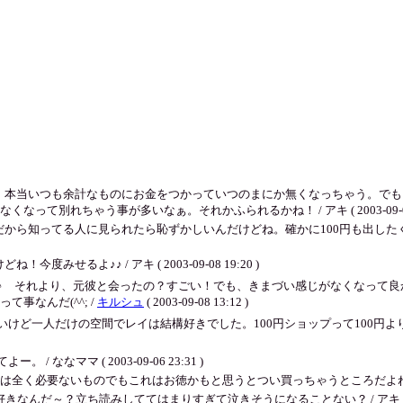
。本当いつも余計なものにお金をつかっていつのまにか無くなっちゃう。でも
別れちゃう事が多いなぁ。それかふられるかね！ / アキ ( 2003-09-08 1
から知ってる人に見られたら恥ずかしいんだけどね。確かに100円も出したく
るよ♪♪ / アキ ( 2003-09-08 19:20 )
♪ それより、元彼と会ったの？すごい！でも、きまづい感じがなくなって良
事なんだ(^^; /
キルシュ
( 2003-09-08 13:12 )
けど一人だけの空間でレイは結構好きでした。100円ショップって100円よ
なママ ( 2003-09-06 23:31 )
要ないものでもこれはお徳かもと思うとつい買っちゃうところだよね。恐ろしい.... / 
～？立ち読みしててはまりすぎて泣きそうになることない？ / アキ ( 2003-09