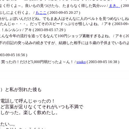
く行くよ～。良いもの見つけたら、たまらなく得した気分♪♪♪ /
まき。
( 200
しによく行くよ。 /
もここ
( 2003-09-05 20:27 )
分がしょぼいんだけどね。でもまあ人はそんなに人のベルトを見つめないしね
・・。だってそのスピードっぷりが怪しいよね。 / アキ ( 2003-09-05 1
 / アキ ( 2003-09-05 17:29 )
年の流行を追ってるなんて100円ショップ素敵すぎるよね。 / アキ ( 2003-09-
下の日記の突っ込みの続きですが、結婚した相手には５歳の子供までいるの
003-09-05 16:56 )
ったの！だけど5,000円弱だったよ～ん！ /
usako
( 2003-09-05 16:38 )
ん）と私が別れた後も
に電話して呼んじゃったの！
けど言葉が足りなくてそれがいつも不満で
嬉しかった。楽しく飲めたし。
い...。