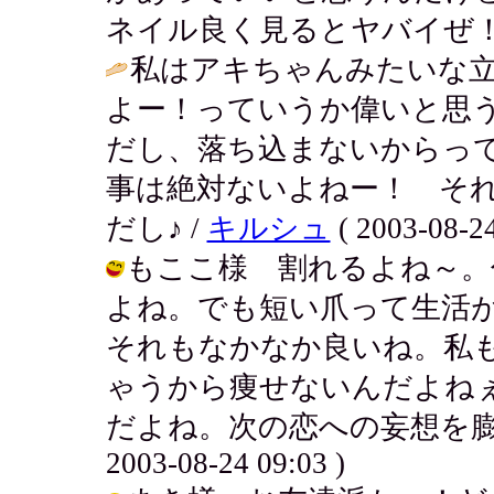
ネイル良く見るとヤバイぜ！ / アキ (
私はアキちゃんみたいな
よー！っていうか偉いと思
だし、落ち込まないからっ
事は絶対ないよねー！ そ
だし♪ /
キルシュ
( 2003-08-24
もここ様 割れるよね～。
よね。でも短い爪って生活
それもなかなか良いね。私
ゃうから痩せないんだよねぇ
だよね。次の恋への妄想を膨ら
2003-08-24 09:03 )