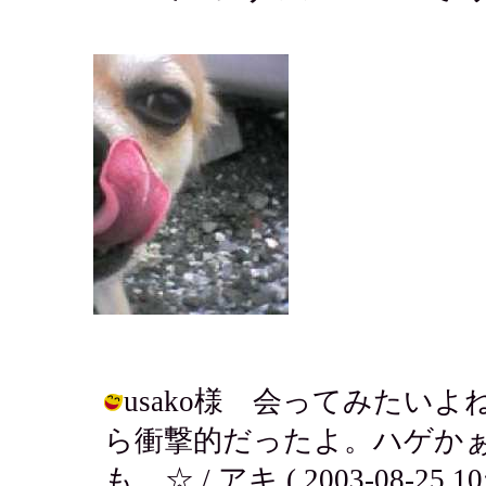
usako様 会ってみたい
ら衝撃的だったよ。ハゲかぁ.
も....☆ / アキ ( 2003-08-25 10: