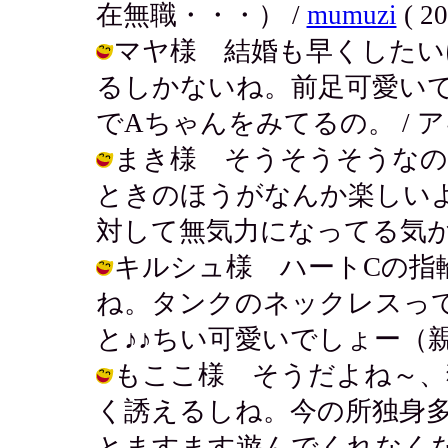
在無職・・・） /
mumuzi
( 20
マヤ様 結婚も早くしたい
るしかないね。前足可愛い
でAちゃんをみてるの。 / アキ ( 20
まき様 そうそうそうなの
ときのほうがなんか楽しい
対して無気力になってる気がする。 / 
キルシュ様 ハートCの指
ね。タンクのネックレスっ
と♪♪ちい可愛いでしょー（親ばか） /
もここ様 そうだよね～、
く誘えるしね。今の所独身
とますます遊んでくれなくなりそうだ