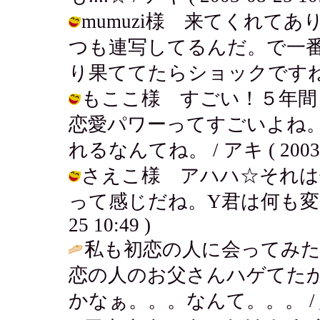
mumuzi様 来てくれて
つも連写してるんだ。で一番
り果ててたらショックですねーー / ア
もここ様 すごい！５年間
恋愛パワーってすごいよね
れるなんてね。 / アキ ( 2003-08
さえこ様 アハハ☆それは
って感じだね。Y君は何も変わって
25 10:49 )
私も初恋の人に会ってみ
恋の人のお父さんハゲてた
かなぁ。。。なんて。。。 /