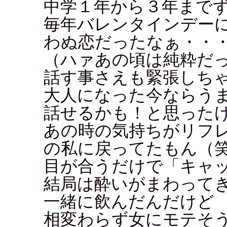
中学１年から３年まで
毎年バレンタインデー
わぬ恋だったなぁ・・
（ハァあの頃は純粋だ
話す事さえも緊張しち
大人になった今ならう
話せるかも！と思った
あの時の気持ちがリフ
の私に戻ってたもん（
目が合うだけで「キャ
結局は酔いがまわって
一緒に飲んだんだけど
相変わらず女にモテそ