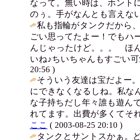
なって。無い時は、ホント
のぅ。手がなんとも言えない
私も指輪がタンクだから
ごい思ってたよー！でもハ
んじゃったけど。。。 ほ
いね♪ちいちゃんもすごい可
20:56 )
そういう友達は宝だよー
にできなくなるしね。私な
な子持ちだし年々誰も遊ん
れてます。出費が多くてそれ
ここ
( 2003-08-25 20:10 )
タンクとサントスかぁ。