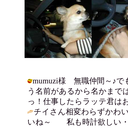
mumuzi様 無職仲間～
う名前があるから名かまで
っ！仕事したらラッテ君はお留守番？ /
チイさん相変わらずかわ
いね～ 私も時計欲しい・