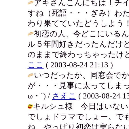
アキさんこんにちは！チ
すね（死語・・・ぎみ）わ
わり果てていたどうしよう！
初恋の人、今どこにいるん
ル５年間好きだったんだけ
のままで終わっちゃったけど
ここ
( 2003-08-24 21:13 )
いつだったか、同窓会で
が・・・見事に太ってしまっ
ω・`) /
さえこ
( 2003-08-24 13
キルシュ様 今日はいない
でしょドラマでしょー。で
ね。やっぱり初恋は実らな