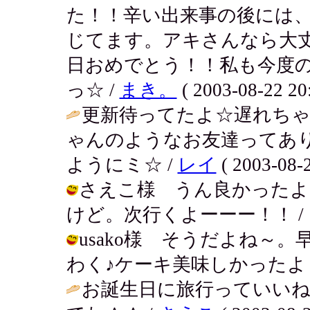
た！！辛い出来事の後には
じてます。アキさんなら大
日おめでとう！！私も今度の
っ☆ /
まき。
( 2003-08-22 20:
更新待ってたよ☆遅れちゃ
ゃんのようなお友達ってあり
ようにミ☆ /
レイ
( 2003-08-2
さえこ様 うん良かったよ。
けど。次行くよーーー！！ / アキ ( 
usako様 そうだよね～
わく♪ケーキ美味しかったよ～。 / アキ
お誕生日に旅行っていいね