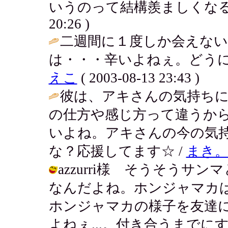
いうのって結構羨ましくなる
20:26 )
二週間に１度しか会えな
は・・・辛いよねぇ。どうに
えこ
( 2003-08-13 23:43 )
彼は、アキさんの気持ち
の仕方や感じ方って違うか
いよね。アキさんの今の気
な？応援してます☆ /
まき
azzurri様 そうそうサ
なんだよね。ホンジャマカ
ホンジャマカの様子を友達
よねぇ...。付き合うまでにすご