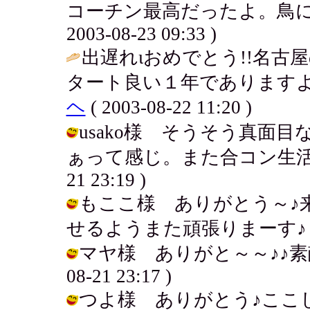
コーチン最高だったよ。鳥に対
2003-08-23 09:33 )
出遅れιおめでとう!!名
タート良い１年でありますよぉ
ヘ
( 2003-08-22 11:20 )
usako様 そうそう真面
ぁって感じ。また合コン生活復活さ
21 23:19 )
もここ様 ありがとう～♪
せるようまた頑張りまーす♪ / アキ (
マヤ様 ありがと～～♪♪素敵な
08-21 23:17 )
つよ様 ありがとう♪ここし