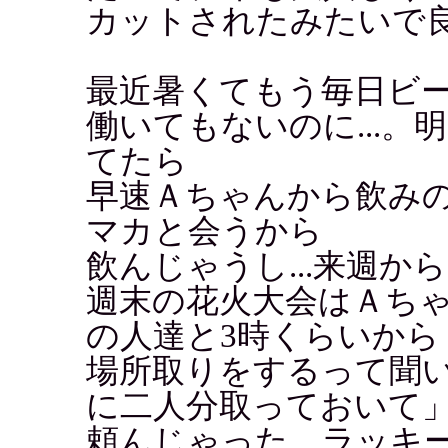
カットされたみたいで
最近暑くてもう毎日ビ
働いてもないのに...
てたら
早速Ａちゃんから飲みの
マカと会うから
飲んじゃうし...来週か
週末の花火大会はＡち
の人達と3時くらいから
場所取りをするって聞
に二人分取っておいて
頼んじゃった。ラッキー