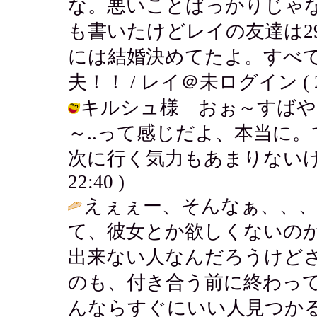
な。悪いことばっかりじゃ
も書いたけどレイの友達は2
には結婚決めてたよ。すべ
夫！！ / レイ＠未ログイン ( 2003
キルシュ様 おぉ～すばや
～..って感じだよ、本当に
次に行く気力もあまりないけど頑張る
22:40 )
えぇぇー、そんなぁ、、
て、彼女とか欲しくないの
出来ない人なんだろうけど
のも、付き合う前に終わっ
んならすぐにいい人見つか