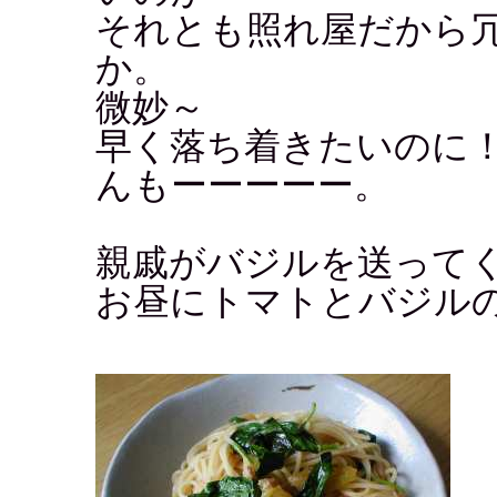
それとも照れ屋だから
か。
微妙～
早く落ち着きたいのに
んもーーーーー。
親戚がバジルを送って
お昼にトマトとバジル