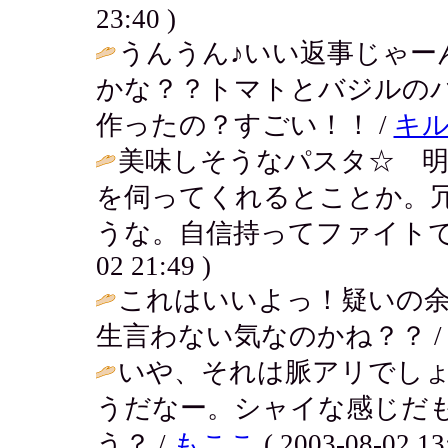
23:40 )
うんうん♪いい返事じゃー
かな？？トマトとバジルの
作ったの？すごい！！ /
キ
美味しそうなパスタ☆ 
を伺ってくれるとことか。
うな。自信持ってファイトで
02 21:49 )
これはいいよっ！疑いの
生言わない気なのかね？？ / ななママ 
いや、それは脈アリでし
うだなー。シャイな感じだ
う？ /
もここ
( 2003-08-02 13