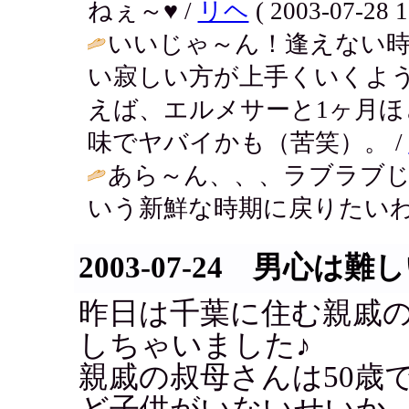
ねぇ～♥ /
リヘ
( 2003-07-28 1
いいじゃ～ん！逢えない時
い寂しい方が上手くいくよ
えば、エルメサーと1ヶ月
味でヤバイかも（苦笑）。 /
あら～ん、、、ラブラブ
いう新鮮な時期に戻りたいわ
2003-07-24 男心は
昨日は千葉に住む親戚
しちゃいました♪
親戚の叔母さんは50歳
ど子供がいないせいか