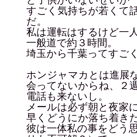
すごく気持ちが若くて
だ。
私は運転はするけど一
一般道で約３時間。
埼玉から千葉ってすご
ホンジャマカとは進展
会ってないからね、２
電話も来ないし。
メールは必ず朝と夜家
早くどうにか落ち着き
彼は一体私の事をどう