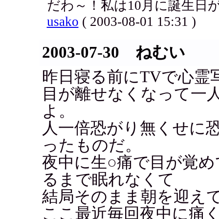
だわ～！私は10月に誕生日
usako
( 2003-08-01 15:31 )
2003-07-30 ねむい
昨日寝る前にTVで心霊
目が離せなくなって一
よ。
人一倍恐がり無くせに恐
ったものだ。
夜中に生○痛で目が覚
るまで眠れなくて
結局そのまま朝を迎えて
ここ最近毎回夜中に痛