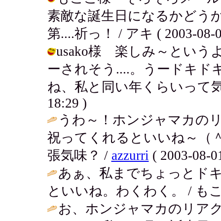
素敵な誕生日になるかどう
第....祈っ！ / アキ ( 2003-08-01
usako様 楽しみ～とい
ーされそう....。うードキ
ね、私と同い年くらいって気がするわ
18:29 )
うわ～！ホンジャマカの
祝ってくれるといいね～（
張気味？ /
azzurri
( 2003-08-01
あぁ、私までちょっとド
といいね。わくわく。 / もここ ( 2
お、ホンジャマカのリア