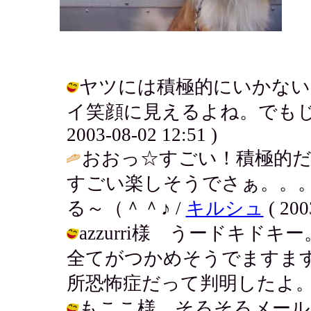
ヤツには積極的にいかないと
イ笑顔に見えるよね。でもじつ
2003-08-02 12:51 )
おおっ☆すごい！積極的だ
すごい楽しそうでさぁ。。
る～（＾＾♪ /
キルシュ
( 200
azzurri様 うードキ
全てがつかめそうでますま
所恐怖症だって判明したよ。 / アキ (
もここ様 そろそろメール