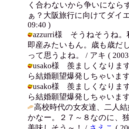
く合わないから争いになら
ぁ？大阪旅行に向けてダイエットがん
09:40 )
azzurri様 そうねそ
即産みたいもん。歳も歳だし早
って思うよね。 / アキ ( 2003-07
usako様 羨ましくなり
ら結婚願望爆発しちゃいますね。 / ア
usako様 羨ましくなり
ら結婚願望爆発しちゃいますね。 / ア
高校時代の女友達、二人結
かなー。２７～８なのに、
美味しそう～！ /
さえこ
( 20