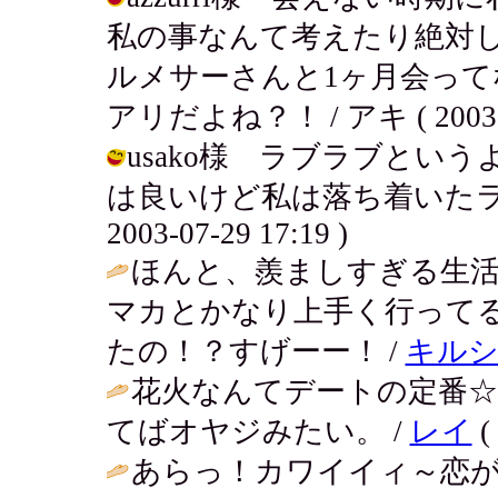
私の事なんて考えたり絶対
ルメサーさんと1ヶ月会っ
アリだよね？！ / アキ ( 2003-07
usako様 ラブラブという
は良いけど私は落ち着いたラブ
2003-07-29 17:19 )
ほんと、羨ましすぎる生
マカとかなり上手く行ってる
たの！？すげーー！ /
キル
花火なんてデートの定番
てばオヤジみたい。 /
レイ
(
あらっ！カワイイィ～恋