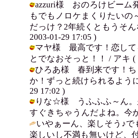
azzuri様 おのろけビ
もでもノロケまくりたいの～（
だっけ？2年続くともうそんな
2003-01-29 17:05 )
マヤ様 最高です！恋して
とでなおそっと！！ / アキ ( 2003
ひろあ様 春到来です！ち
か！ずっと続けられるように頑張っ
29 17:02 )
りな☆様 うふふふ～ん。
すぐきちゃうんだよね。今が花だね。 /
いやぁーん、楽しそう♪で
楽しいし不満も無いけど、