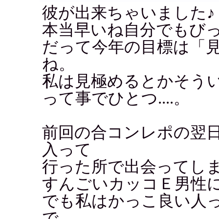
彼が出来ちゃいました♪
本当早いね自分でもび
だって今年の目標は「見
ね。
私は見極めるとかそう
って事でひとつ....。
前回の合コンレポの翌
入って
行った所で出会ってし
すんごいカッコＥ男性
でも私はかっこ良い人
で