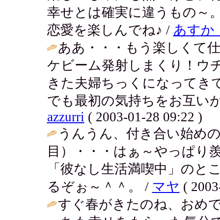
幸せとは確実に違うもの～
恋愛を楽しんでね♪ /
あす
ああ・・・もう楽しくて
ケビーム発射しまくり！ウ
きた夫婦ちっくになってき
でも最初の気持ちをお互いが
azzurri
( 2003-01-28 09:22 )
うんうん、付き合い始め
目）・・・はぁ～やっぱり羨
「彼なし生活満喫中」のと
るぞぉ～＾＾。 /
マヤ
( 2003
すぐ春がきたのね、おめで