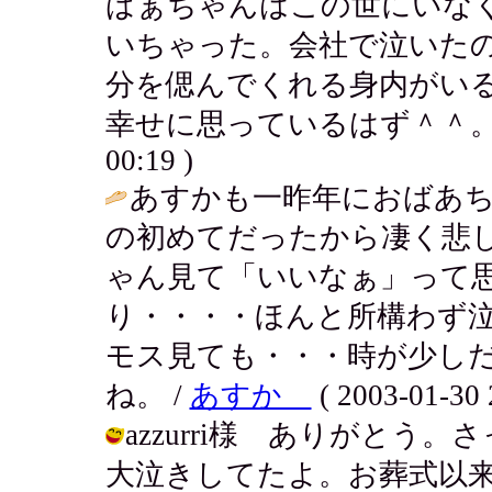
ばぁちゃんはこの世にいな
いちゃった。会社で泣いた
分を偲んでくれる身内がい
幸せに思っているはず＾＾。
00:19 )
あすかも一昨年におばあ
の初めてだったから凄く悲
ゃん見て「いいなぁ」って
り・・・・ほんと所構わず
モス見ても・・・時が少し
ね。 /
あすか
( 2003-01-30 
azzurri様 ありがと
大泣きしてたよ。お葬式以