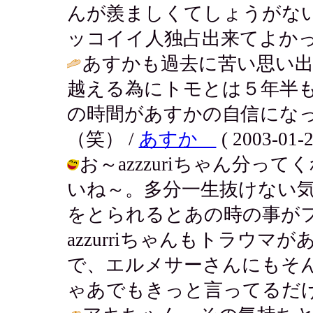
んが羨ましくてしょうがな
ッコイイ人独占出来てよかった
あすかも過去に苦い思い
越える為にトモとは５年半
の時間があすかの自信にな
（笑） /
あすか
( 2003-01-2
お～azzzuriちゃん分
いね～。多分一生抜けない
をとられるとあの時の事が
azzurriちゃんもトラウマがあ
で、エルメサーさんにもそ
ゃあでもきっと言ってるだけだよ！ / 