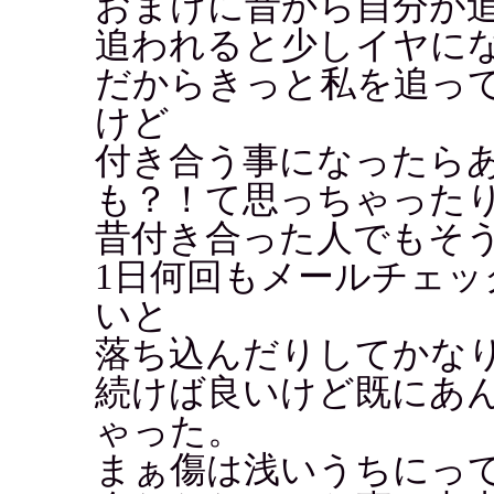
おまけに昔から自分が
追われると少しイヤにな
だからきっと私を追っ
けど
付き合う事になったら
も？！て思っちゃった
昔付き合った人でもそ
1日何回もメールチェ
いと
落ち込んだりしてかな
続けば良いけど既にあ
ゃった。
まぁ傷は浅いうちにっ