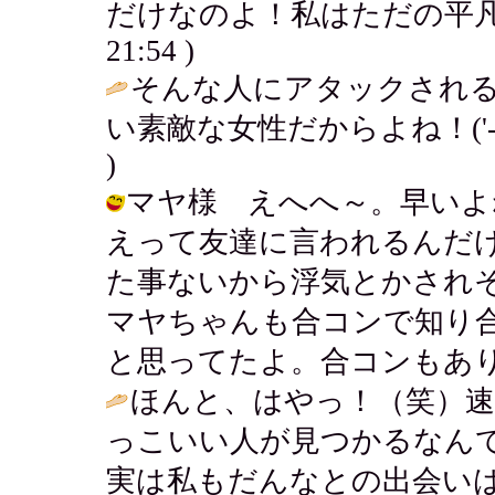
だけなのよ！私はただの平凡な人だよ
21:54 )
そんな人にアタックされ
い素敵な女性だからよね！('-'
)
マヤ様 えへへ～。早いよ
えって友達に言われるんだけ
た事ないから浮気とかされ
マヤちゃんも合コンで知り
と思ってたよ。合コンもありだよね。 /
ほんと、はやっ！（笑）速
っこいい人が見つかるなん
実は私もだんなとの出会い