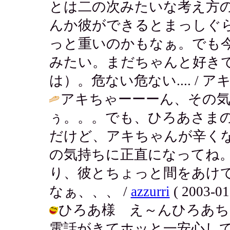
とは二の次みたいな考え方
んか彼ができるとまっしぐ
っと重いのかもなぁ。でも
みたい。まだちゃんと好き
は）。危ない危ない.... / アキ ( 20
アキちゃーーーん、その
ぅ。。。でも、ひろあさま
だけど、アキちゃんが辛く
の気持ちに正直になってね
り、彼とちょっと間をあけ
なぁ、、、 /
azzurri
( 2003-01
ひろあ様 え～んひろあちゃ
電話がきてホッと一安心し