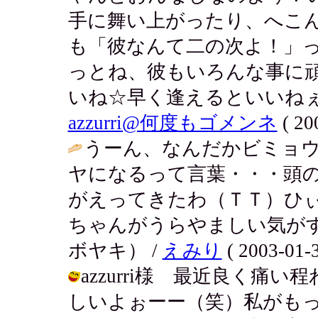
手に舞い上がったり、へこんだ
も「彼なんて二の次よ！」
っとね、彼もいろんな事に
いね☆早く逢えるといいねぇ
azzurri@何度もゴメンネ
( 20
うーん、なんだかビミョ
ヤになるって言葉・・・頭
がえってきたわ（ＴＴ）ひ
ちゃんがうらやましい気が
ボヤキ） /
えみり
( 2003-01-3
azzurri様 最近良く
しいよぉーー（笑）私がも