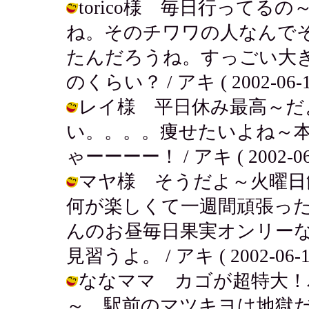
torico様 毎日行って
ね。そのチワワの人なんで
たんだろうね。すっごい大
のくらい？ / アキ ( 2002-06-12
レイ様 平日休み最高～だ
い。。。。痩せたいよね～本
ゃーーーー！ / アキ ( 2002-06-1
マヤ様 そうだよ～火曜日
何が楽しくて一週間頑張っ
んのお昼毎日果実オンリー
見習うよ。 / アキ ( 2002-06-12 
ななママ カゴが超特大！
～。駅前のマツキヨは地獄