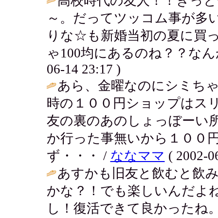
高校時代の友人！！きっと
～。だってツッコム事が多
りな☆も新婚当初の夏に買っ
ゃ100均にあるのね？？なん
06-14 23:17 )
あら、金曜なのにシミちゃ
時の１００円ショップはス
友の裏のあのしょっぼーい
か行った事無いから１００
ず・・・ /
ななママ
( 2002-06
あすかも旧友と飲むと飲
かな？！でも楽しいんだよ
し！復活できて良かったね。