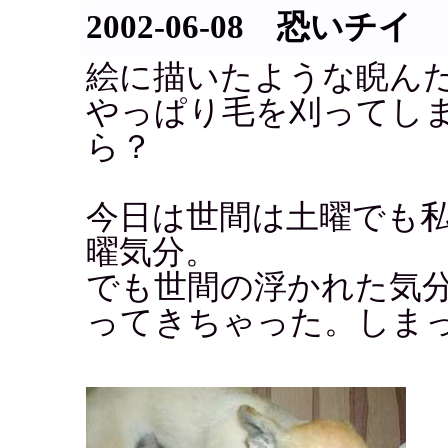
2002-06-08 恐いチイ
絵に描いたような睨ん
やっぱり毛を刈ってし
ら？
今日は世間は土曜でも
曜気分。
でも世間の浮かれた気
ってきちゃった。しま