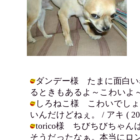
ダンデー様 たまに面白い
るときもあるよ～こわいよ～。 / アキ
しろねこ様 こわいでしょ
いんだけどねぇ。 / アキ ( 2002-0
torico様 ちびちびち
そうだったなぁ。本当にロング