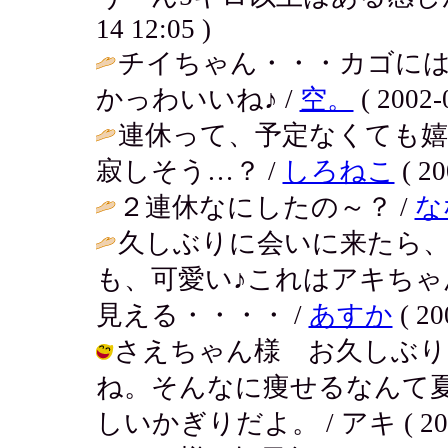
14 12:05 )
チイちゃん・・・カゴに
かっわいいね♪ /
空。
( 2002-
連休って、予定なくても
寂しそう…？ /
しろねこ
( 20
２連休なにしたの～？ /
な
久しぶりに会いに来たら
も、可愛い♪これはアキち
見える・・・・ /
あすか
( 20
さえちゃん様 お久しぶり
ね。そんなに痩せるなんて
しいかぎりだよ。 / アキ ( 2002-0