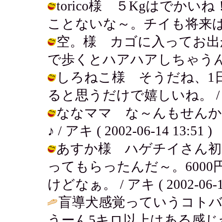
torico様 ５Kgはでか
ことないな～。チイも将来は。。。 / 
空。様 カゴに入ってお出
で歩くとハアハアしちゃうんだ。。。 /
しろねこ様 そうだね、1
ると思うだけで嬉しいね。 / アキ ( 
ななママ な～んもせんか
♪ / アキ ( 2002-06-14 13:51 )
あすか様 ハゲチイさん初
ってもらったんだ～。600
けどなぁ。 / アキ ( 2002-06-14
盲導犬感覚っていうコトバ
うーん5キロ以上はある感じ