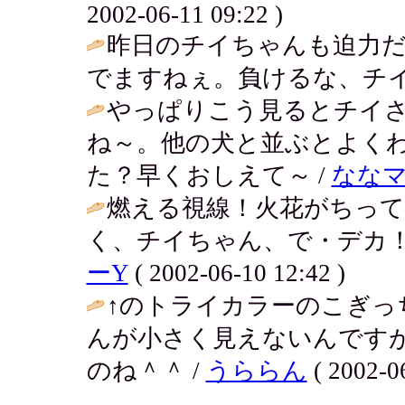
2002-06-11 09:22 )
昨日のチイちゃんも迫力
でますねぇ。負けるな、チイ
やっぱりこう見るとチイ
ね～。他の犬と並ぶとよく
た？早くおしえて～ /
なな
燃える視線！火花がちっ
く、チイちゃん、で・デカ！
ーY
( 2002-06-10 12:42 )
↑のトライカラーのこぎっ
んが小さく見えないんです
のね＾＾ /
うららん
( 2002-06