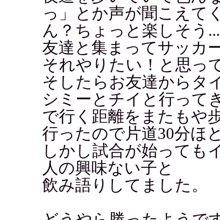
っ」とか声が聞こえて
ん？ちょっと楽しそう..
友達と集まってサッカ
それやりたい！と思っ
そしたらお友達からタ
シミーとチイと行って
で行く距離をまたもや
行ったので片道30分ほ
しかし試合が始っても
人の興味ない子と
飲み語りしてました。
どうやら勝ったようで