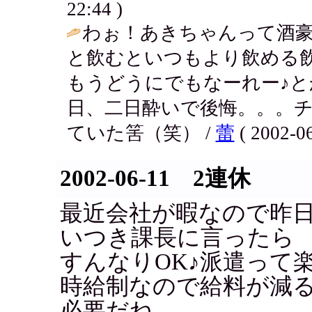
22:44 )
わぉ！あきちゃんって酒
と飲むといつもより飲める
もうどうにでもなーれー♪
日、二日酔いで後悔。。。
ていた筈（笑） /
蕾
( 2002-06
2002-06-11 2連休
最近会社が暇なので昨
いつき課長に言ったら
すんなりOK♪派遣って
時給制なので給料が減
必要だね。