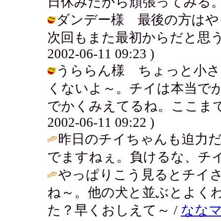
日休みだから頑張ってみる。 / アキ (
ダンデー様 最後の方はや
次回もまた最初からだと思うと
2002-06-11 09:23 )
うららん様 ちょっと小さ
くないよ～。チイは本当で
でかくみえてるね。ここまでで
2002-06-11 09:22 )
昨日のチイちゃんも迫力
でますねぇ。負けるな、チイ
やっぱりこう見るとチイ
ね～。他の犬と並ぶとよく
た？早くおしえて～ /
なな