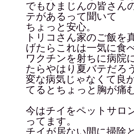
でもひまじんの皆さん
テがあるって聞いて
ちょっと安心。
トリコさん家のご飯を
げたらこれは一気に食
ワクチンを射ちに病院
たらやはり夏バテだろ
変な病気じゃなくて良
てるとちょっと胸が痛
今はチイをペットサロ
ってます。
チイが居ない間に掃除