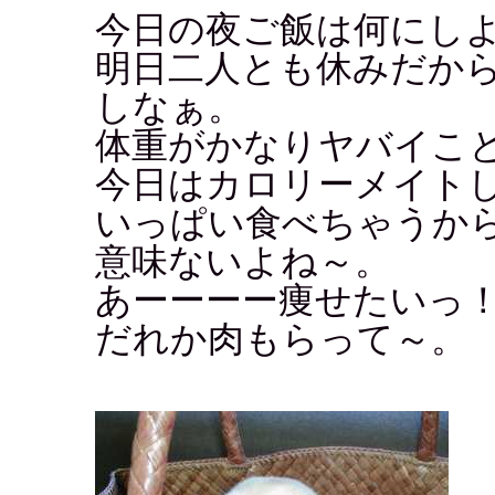
今日の夜ご飯は何にし
明日二人とも休みだか
しなぁ。
体重がかなりヤバイこ
今日はカロリーメイト
いっぱい食べちゃうか
意味ないよね～。
あーーーー痩せたいっ
だれか肉もらって～。