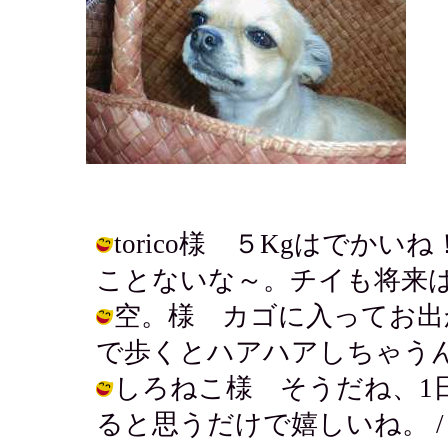
torico様 ５Kgはでか
ことないな～。チイも将来は。。。 / 
空。様 カゴに入ってお出
で歩くとハアハアしちゃうんだ。。。 /
しろねこ様 そうだね、1
ると思うだけで嬉しいね。 / アキ ( 