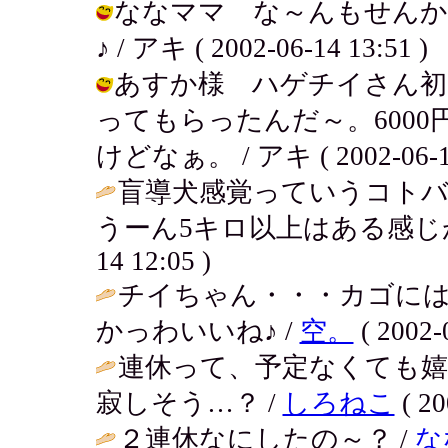
ななママ な～んもせんか
♪ / アキ ( 2002-06-14 13:51 )
あすか様 ハゲチイさん初
ってもらったんだ～。600
けどなぁ。 / アキ ( 2002-06-14
盲導犬感覚っていうコトバ
うーん5キロ以上はある感じ
14 12:05 )
チイちゃん・・・カゴに
かっわいいね♪ /
空。
( 2002-
連休って、予定なくても
寂しそう…？ /
しろねこ
( 20
２連休なにしたの～？ /
な