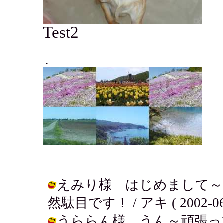
Test2
えみり様 はじめまして～
然駄目です！ / アキ ( 2002-06-1
うららん様 うん～頑張ってみる