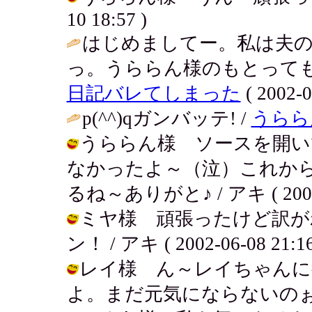
10 18:57 )
はじめましてー。私は夫
っ。うららん様のもとっても
日記バレてしまった
( 2002-0
p(^^)qガンバッテ! /
うらら
うららん様 ソースを開い
なかったよ～（泣）これか
るね～ありがと♪ / アキ ( 2002-0
ミヤ様 頑張ったけど訳が
ン！ / アキ ( 2002-06-08 21:16
レイ様 ん～レイちゃんに
よ。まだ元気にならないのぉ～ / アキ