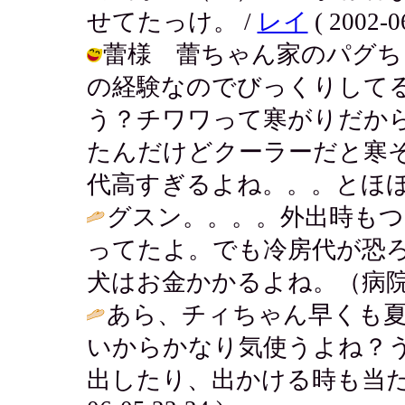
せてたっけ。 /
レイ
( 2002-0
蕾様 蕾ちゃん家のパグち
の経験なのでびっくりして
う？チワワって寒がりだか
たんだけどクーラーだと寒
代高すぎるよね。。。とほほ。 / アキ 
グスン。。。。外出時もつ
ってたよ。でも冷房代が恐
犬はお金かかるよね。（病院
あら、チィちゃん早くも
いからかなり気使うよね？
出したり、出かける時も当た