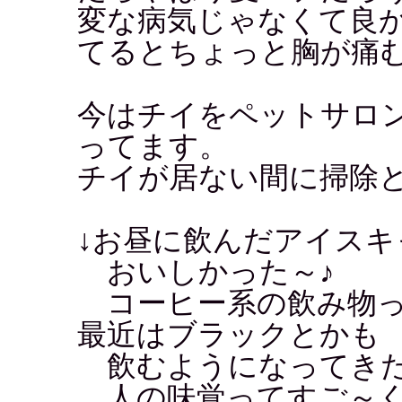
変な病気じゃなくて良
てるとちょっと胸が痛
今はチイをペットサロ
ってます。
チイが居ない間に掃除
↓お昼に飲んだアイス
おいしかった～♪
コーヒー系の飲み物っ
最近はブラックとかも
飲むようになってき
人の味覚ってすご～く