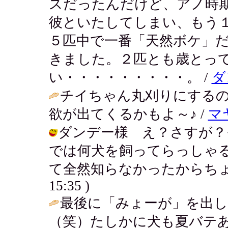
スだったんだけど、アノ時
彼といたしてしまい、もう
５匹中で一番「天然ボケ」
きました。２匹とも歳とっ
い・・・・・・・・・。 /
ダ
チイちゃん丸刈りにする
欲が出てくるかもよ～♪ /
マ
ダンデー様 え？さすが？
では何犬を飼ってらっしゃ
て全然知らなかったからちょっと驚き
15:35 )
最後に「みょーが」を出
（笑）たしかに犬も夏バテ