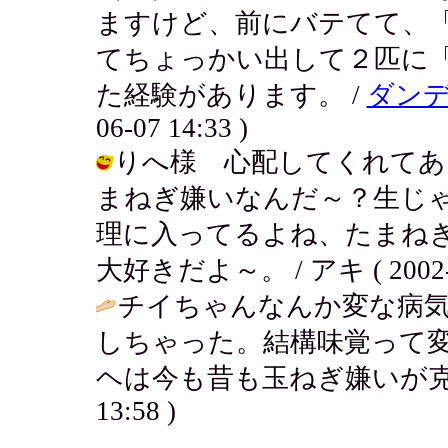
ますけど、前にバテてて、
てちょっかい出して２匹に
た経験があります。 /
ダン
06-07 14:33 )
りへ様 心配してくれてあ
まねぎ嫌いなんだ～？生じ
理に入ってるよね、たまね
大好きだよ～。 / アキ ( 2002-06
チイちゃんなんか変な病
しちゃった。結構味覚って
ヘは今も昔も玉ねぎ嫌いが克復
13:58 )