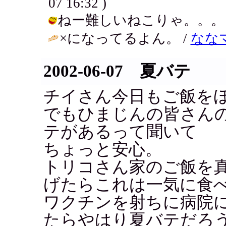
07 16:32 )
ねー難しいねこりゃ。。。 / アキ (
×になってるよん。 /
なな
2002-06-07 夏バテ
チイさん今日もご飯を
でもひまじんの皆さん
テがあるって聞いて
ちょっと安心。
トリコさん家のご飯を
げたらこれは一気に食
ワクチンを射ちに病院
たらやはり夏バテだろ