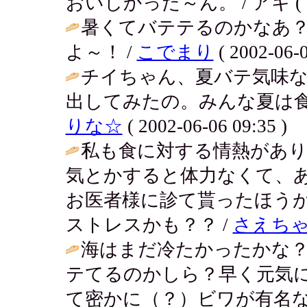
おいしかった～ん。 / アキ ( 2002
暑くてバテテるのかなあ
よ～！ /
こでまり
( 2002-06-0
チイちゃん、夏バテ気味
出してみたの。みんな夏は食欲無
りな☆
( 2002-06-06 09:35 )
私も食に対する情熱がありま
気とかすると体力なくて、
お医者様に診て貰ったほう
ストレスかも？？ /
さえち
海はまだ冷たかったかな
テてるのかしら？早く元気
て密かに（？）ビワが有名