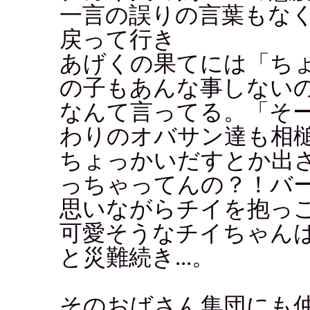
一言の誤りの言葉もな
戻って行き
あげくの果てには「ち
の子もあんな事しない
なんて言ってる。「そ
わりのオバサン達も相
ちょっかいだすとか出
っちゃってんの？！バ
思いながらチイを抱っ
可愛そうなチイちゃん
と災難続き...。
そのおばさん集団にも