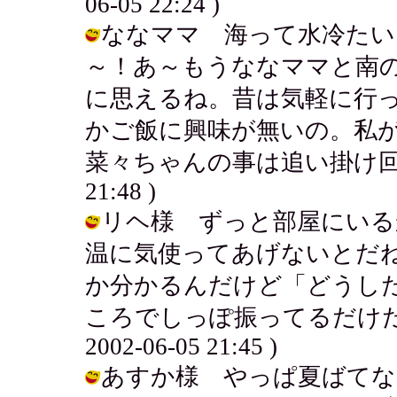
06-05 22:24 )
ななママ 海って水冷たい
～！あ～もうななママと南
に思えるね。昔は気軽に行
かご飯に興味が無いの。私
菜々ちゃんの事は追い掛け回すはずだ
21:48 )
リヘ様 ずっと部屋にいる
温に気使ってあげないとだ
か分かるんだけど「どうし
ころでしっぽ振ってるだけだか
2002-06-05 21:45 )
あすか様 やっぱ夏ばてな