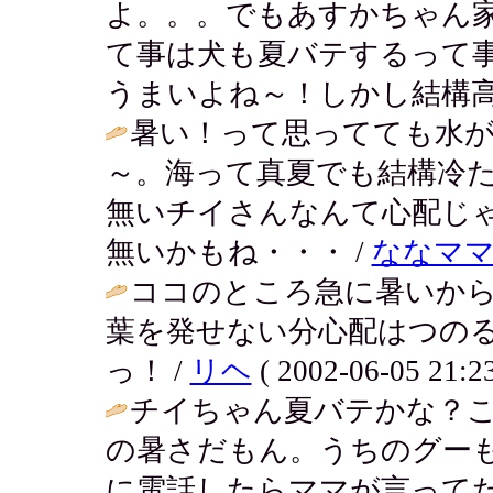
よ。。。でもあすかちゃん
て事は犬も夏バテするって
うまいよね～！しかし結構高いよね。 /
暑い！って思ってても水
～。海って真夏でも結構冷
無いチイさんなんて心配じ
無いかもね・・・ /
ななマ
ココのところ急に暑いか
葉を発せない分心配はつの
っ！ /
リヘ
( 2002-06-05 21:23
チイちゃん夏バテかな？
の暑さだもん。うちのグー
に電話したらママが言って