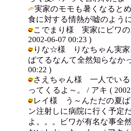
実家のモモも暑くなると
食に対する情熱が嘘のように
こでまり様 実家にビワの木
2002-06-07 00:23 )
りな☆様 りなちゃん実家
ばてるなんて全然知らなかったよ。。
00:22 )
さえちゃん様 一人でいる
ってくるよ～。 / アキ ( 2002-06
レイ様 う～んただの夏ば
ン注射しに病院に行く予定
よ。。。ビワが有名な事全