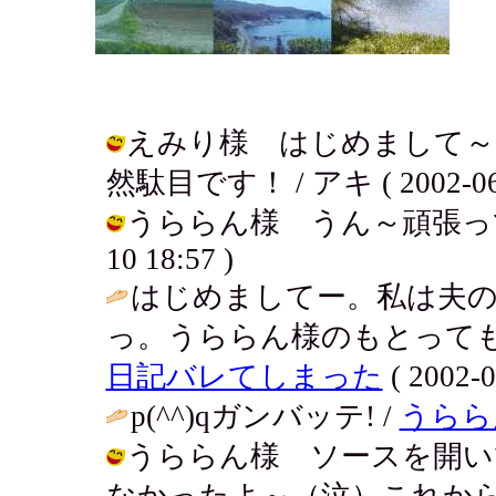
えみり様 はじめまして～
然駄目です！ / アキ ( 2002-06-1
うららん様 うん～頑張ってみる
10 18:57 )
はじめましてー。私は夫
っ。うららん様のもとっても
日記バレてしまった
( 2002-0
p(^^)qガンバッテ! /
うらら
うららん様 ソースを開い
なかったよ～（泣）これか